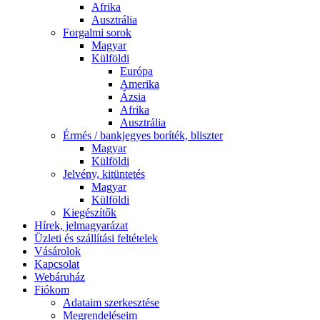
Afrika
Ausztrália
Forgalmi sorok
Magyar
Külföldi
Európa
Amerika
Ázsia
Afrika
Ausztrália
Érmés / bankjegyes boríték, bliszter
Magyar
Külföldi
Jelvény, kitüntetés
Magyar
Külföldi
Kiegészítők
Hírek, jelmagyarázat
Üzleti és szállítási feltételek
Vásárolok
Kapcsolat
Webáruház
Fiókom
Adataim szerkesztése
Megrendeléseim