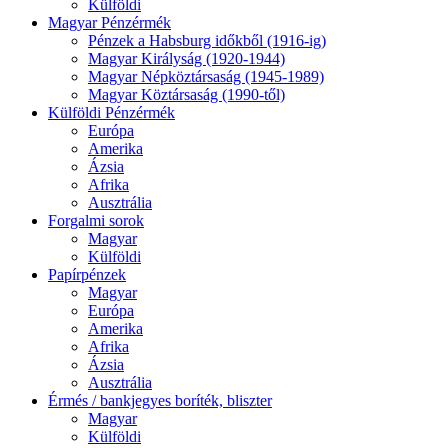
Külföldi
Magyar Pénzérmék
Pénzek a Habsburg időkből (1916-ig)
Magyar Királyság (1920-1944)
Magyar Népköztársaság (1945-1989)
Magyar Köztársaság (1990-től)
Külföldi Pénzérmék
Európa
Amerika
Ázsia
Afrika
Ausztrália
Forgalmi sorok
Magyar
Külföldi
Papírpénzek
Magyar
Európa
Amerika
Afrika
Ázsia
Ausztrália
Érmés / bankjegyes boríték, bliszter
Magyar
Külföldi