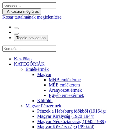
A kosara még üres
Kosár tartalmának megjelenítése
Toggle navigation
Kezdőlap
KATEGÓRIÁK
Emlékérmék
Magyar
MNB emlékérme
MÉE emlékérem
Aranyozott érmek
Egyéb emlékérmek
Külföldi
Magyar Pénzérmék
Pénzek a Habsburg időkből (1916-ig)
Magyar Királyság (1920-1944)
Magyar Népköztársaság (1945-1989)
Magyar Köztársaság (1990-től)