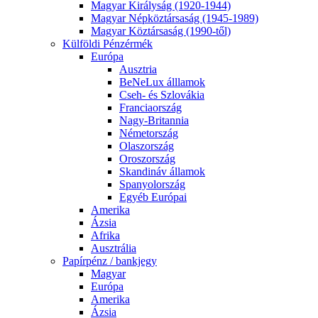
Magyar Királyság (1920-1944)
Magyar Népköztársaság (1945-1989)
Magyar Köztársaság (1990-től)
Külföldi Pénzérmék
Európa
Ausztria
BeNeLux álllamok
Cseh- és Szlovákia
Franciaország
Nagy-Britannia
Németország
Olaszország
Oroszország
Skandináv államok
Spanyolország
Egyéb Európai
Amerika
Ázsia
Afrika
Ausztrália
Papírpénz / bankjegy
Magyar
Európa
Amerika
Ázsia