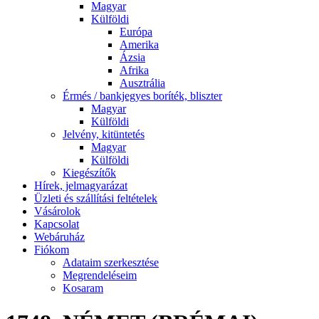
Magyar
Külföldi
Európa
Amerika
Ázsia
Afrika
Ausztrália
Érmés / bankjegyes boríték, bliszter
Magyar
Külföldi
Jelvény, kitüntetés
Magyar
Külföldi
Kiegészítők
Hírek, jelmagyarázat
Üzleti és szállítási feltételek
Vásárolok
Kapcsolat
Webáruház
Fiókom
Adataim szerkesztése
Megrendeléseim
Kosaram