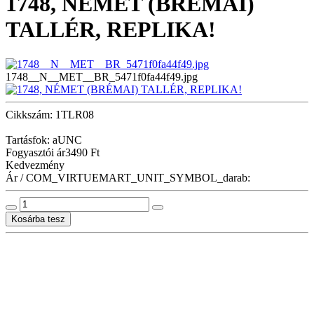
1748, NÉMET (BRÉMAI)
TALLÉR, REPLIKA!
1748__N__MET__BR_5471f0fa44f49.jpg
Cikkszám: 1TLR08
Tartásfok: aUNC
Fogyasztói ár
3490 Ft
Kedvezmény
Ár / COM_VIRTUEMART_UNIT_SYMBOL_darab: