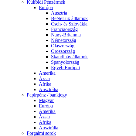
Külföldi Pénzérmék
Európa
Ausztria
BeNeLux álllamok
Cseh- és Szlovákia
Franciaország
Nagy-Britannia
Németország
Olaszország
Oroszország
Skandináv államok
Spanyolország
Egyéb Európai
Amerika
Ázsia
Afrika
Ausztrália
Papírpénz / bankjegy
Magyar
Európa
Amerika
Ázsia
Afrika
Ausztrália
Forgalmi sorok