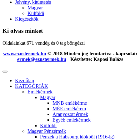
Jelvény, kitüntetés
Magyar
Külföldi
Kiegészítők
Ki olvas minket
Oldalainkat 671 vendég és 0 tag böngészi
www.ezustermek.hu
© 2018 Minden jog fenntartva - kapcsolat:
ermek@ezustermek.hu
- Készítette: Kaposi Balázs
Kezdőlap
KATEGÓRIÁK
Emlékérmék
Magyar
MNB emlékérme
MÉE emlékérem
Aranyozott érmek
Egyéb emlékérmek
Külföldi
Magyar Pénzérmék
Pénzek a Habsburg időkből (1916-ig)