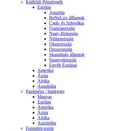
Külföldi Pénzérmék
Európa
Ausztria
BeNeLux álllamok
Cseh- és Szlovákia
Franciaország
Nagy-Britannia
Németország
Olaszország
Oroszország
Skandináv államok
Spanyolország
Egyéb Európai
Amerika
Ázsia
Afrika
Ausztrália
Papírpénz / bankjegy
Magyar
Európa
Amerika
Ázsia
Afrika
Ausztrália
Forgalmi sorok