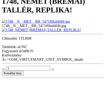
1748, NÉMET (BRÉMAI)
TALLÉR, REPLIKA!
1748__N__MET__BR_5471f0fa44f49.jpg
Cikkszám: 1TLR08
Tartásfok: aUNC
Fogyasztói ár
3490 Ft
Kedvezmény
Ár / COM_VIRTUEMART_UNIT_SYMBOL_darab: