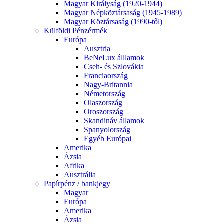
Magyar Királyság (1920-1944)
Magyar Népköztársaság (1945-1989)
Magyar Köztársaság (1990-től)
Külföldi Pénzérmék
Európa
Ausztria
BeNeLux álllamok
Cseh- és Szlovákia
Franciaország
Nagy-Britannia
Németország
Olaszország
Oroszország
Skandináv államok
Spanyolország
Egyéb Európai
Amerika
Ázsia
Afrika
Ausztrália
Papírpénz / bankjegy
Magyar
Európa
Amerika
Ázsia