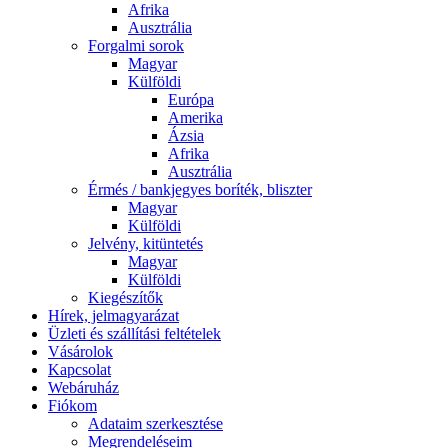
Afrika
Ausztrália
Forgalmi sorok
Magyar
Külföldi
Európa
Amerika
Ázsia
Afrika
Ausztrália
Érmés / bankjegyes boríték, bliszter
Magyar
Külföldi
Jelvény, kitüntetés
Magyar
Külföldi
Kiegészítők
Hírek, jelmagyarázat
Üzleti és szállítási feltételek
Vásárolok
Kapcsolat
Webáruház
Fiókom
Adataim szerkesztése
Megrendeléseim