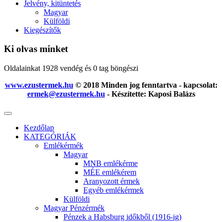
Jelvény, kitüntetés
Magyar
Külföldi
Kiegészítők
Ki olvas minket
Oldalainkat 1928 vendég és 0 tag böngészi
www.ezustermek.hu
© 2018 Minden jog fenntartva - kapcsolat:
ermek@ezustermek.hu
- Készítette: Kaposi Balázs
Kezdőlap
KATEGÓRIÁK
Emlékérmék
Magyar
MNB emlékérme
MÉE emlékérem
Aranyozott érmek
Egyéb emlékérmek
Külföldi
Magyar Pénzérmék
Pénzek a Habsburg időkből (1916-ig)