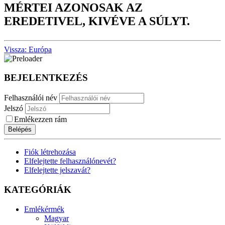
MÉRTEI AZONOSAK AZ
EREDETIVEL, KIVÉVE A SÚLYT.
Vissza: Európa
BEJELENTKEZÉS
Felhasználói név
Jelszó
Emlékezzen rám
Belépés
Fiók létrehozása
Elfelejtette felhasználónevét?
Elfelejtette jelszavát?
KATEGÓRIÁK
Emlékérmék
Magyar