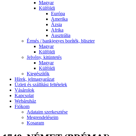
Magyar
Külföldi
Európa
Amerika
Ázsia
Afrika
Ausztrália
Érmés / bankjegyes boríték, bliszter
Magyar
Külföldi
Jelvény, kitüntetés
Magyar
Külföldi
Kiegészítők
Hírek, jelmagyarázat
Üzleti és szállítási feltételek
Vásárolok
Kapcsolat
Webáruház
Fiókom
Adataim szerkesztése
Megrendeléseim
Kosaram