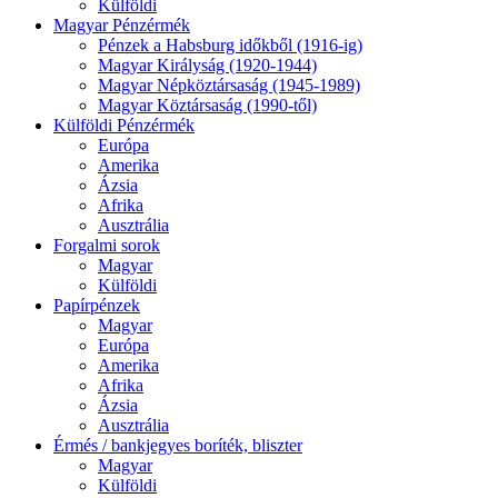
Külföldi
Magyar Pénzérmék
Pénzek a Habsburg időkből (1916-ig)
Magyar Királyság (1920-1944)
Magyar Népköztársaság (1945-1989)
Magyar Köztársaság (1990-től)
Külföldi Pénzérmék
Európa
Amerika
Ázsia
Afrika
Ausztrália
Forgalmi sorok
Magyar
Külföldi
Papírpénzek
Magyar
Európa
Amerika
Afrika
Ázsia
Ausztrália
Érmés / bankjegyes boríték, bliszter
Magyar
Külföldi