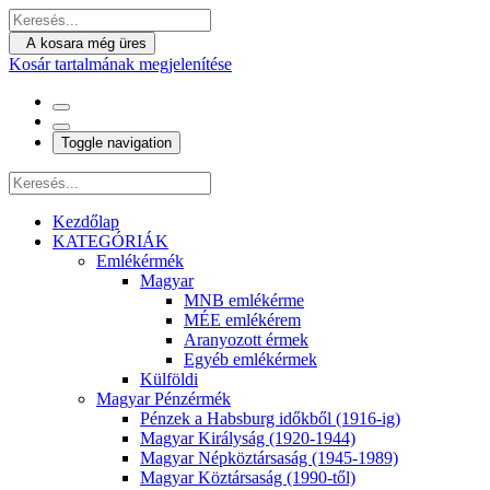
A kosara még üres
Kosár tartalmának megjelenítése
Toggle navigation
Kezdőlap
KATEGÓRIÁK
Emlékérmék
Magyar
MNB emlékérme
MÉE emlékérem
Aranyozott érmek
Egyéb emlékérmek
Külföldi
Magyar Pénzérmék
Pénzek a Habsburg időkből (1916-ig)
Magyar Királyság (1920-1944)
Magyar Népköztársaság (1945-1989)
Magyar Köztársaság (1990-től)