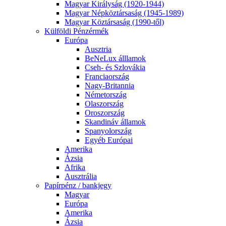
Magyar Királyság (1920-1944)
Magyar Népköztársaság (1945-1989)
Magyar Köztársaság (1990-től)
Külföldi Pénzérmék
Európa
Ausztria
BeNeLux álllamok
Cseh- és Szlovákia
Franciaország
Nagy-Britannia
Németország
Olaszország
Oroszország
Skandináv államok
Spanyolország
Egyéb Európai
Amerika
Ázsia
Afrika
Ausztrália
Papírpénz / bankjegy
Magyar
Európa
Amerika
Ázsia