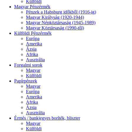
Külföldi
Magyar Pénzérmék
Pénzek a Habsburg időkből (1916-ig)
Magyar Királyság (1920-1944)
Magyar Népköztársaság (1945-1989)
Magyar Köztársaság (1990-től)
Külföldi Pénzérmék
Európa
Amerika
Ázsia
Afrika
Ausztrália
Forgalmi sorok
Magyar
Külföldi
Papírpénzek
Magyar
Európa
Amerika
Afrika
Ázsia
Ausztrália
Érmés / bankjegyes boríték, bliszter
Magyar
Külföldi