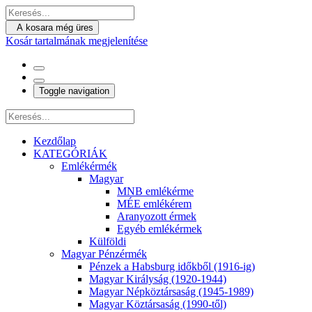
A kosara még üres
Kosár tartalmának megjelenítése
Toggle navigation
Kezdőlap
KATEGÓRIÁK
Emlékérmék
Magyar
MNB emlékérme
MÉE emlékérem
Aranyozott érmek
Egyéb emlékérmek
Külföldi
Magyar Pénzérmék
Pénzek a Habsburg időkből (1916-ig)
Magyar Királyság (1920-1944)
Magyar Népköztársaság (1945-1989)
Magyar Köztársaság (1990-től)