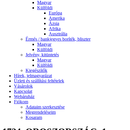
Magyar
Külföldi
Európa
Amerika
Ázsia
Afrika
Ausztrália
Érmés / bankjegyes boríték, bliszter
Magyar
Külföldi
Jelvény, kitüntetés
Magyar
Külföldi
Kiegészítők
Hírek, jelmagyarázat
Üzleti és szállítási feltételek
Vásárolok
Kapcsolat
Webáruház
Fiókom
Adataim szerkesztése
Megrendeléseim
Kosaram