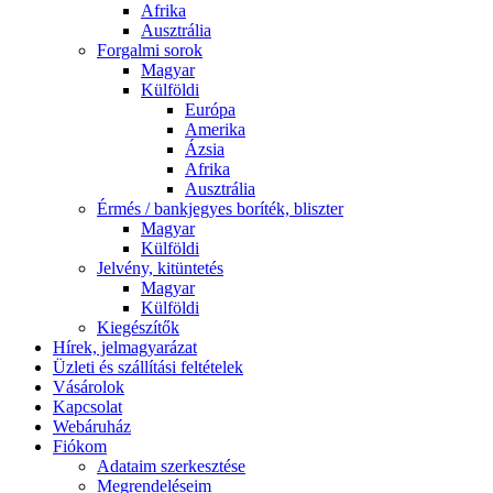
Afrika
Ausztrália
Forgalmi sorok
Magyar
Külföldi
Európa
Amerika
Ázsia
Afrika
Ausztrália
Érmés / bankjegyes boríték, bliszter
Magyar
Külföldi
Jelvény, kitüntetés
Magyar
Külföldi
Kiegészítők
Hírek, jelmagyarázat
Üzleti és szállítási feltételek
Vásárolok
Kapcsolat
Webáruház
Fiókom
Adataim szerkesztése
Megrendeléseim