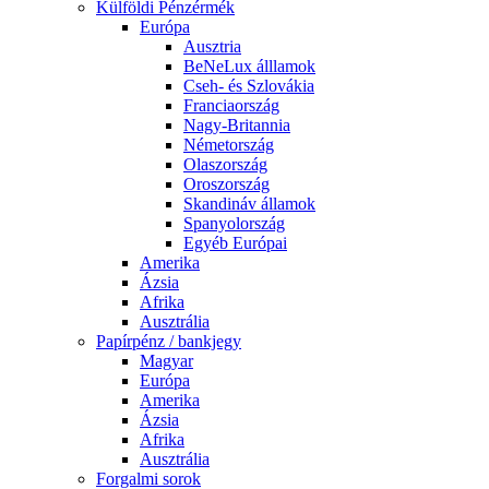
Külföldi Pénzérmék
Európa
Ausztria
BeNeLux álllamok
Cseh- és Szlovákia
Franciaország
Nagy-Britannia
Németország
Olaszország
Oroszország
Skandináv államok
Spanyolország
Egyéb Európai
Amerika
Ázsia
Afrika
Ausztrália
Papírpénz / bankjegy
Magyar
Európa
Amerika
Ázsia
Afrika
Ausztrália
Forgalmi sorok