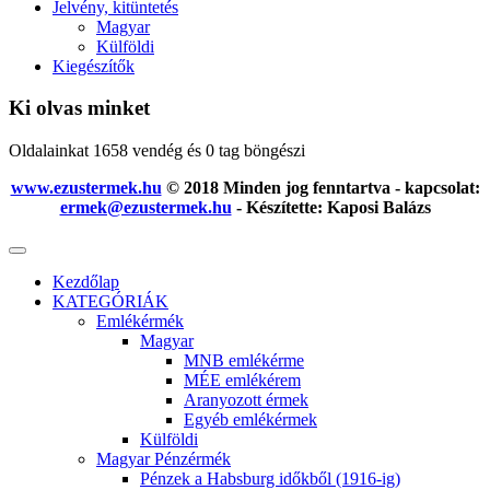
Jelvény, kitüntetés
Magyar
Külföldi
Kiegészítők
Ki olvas minket
Oldalainkat 1658 vendég és 0 tag böngészi
www.ezustermek.hu
© 2018 Minden jog fenntartva - kapcsolat:
ermek@ezustermek.hu
- Készítette: Kaposi Balázs
Kezdőlap
KATEGÓRIÁK
Emlékérmék
Magyar
MNB emlékérme
MÉE emlékérem
Aranyozott érmek
Egyéb emlékérmek
Külföldi
Magyar Pénzérmék
Pénzek a Habsburg időkből (1916-ig)