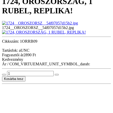
1724, OROSZORSZÁG, 1
RUBEL, REPLIKA!
1724__OROSZORSZ__54f07057d15b2.jpg
Cikkszám: 1ORRB09
Tartásfok: aUNC
Fogyasztói ár
2890 Ft
Kedvezmény
Ár / COM_VIRTUEMART_UNIT_SYMBOL_darab: