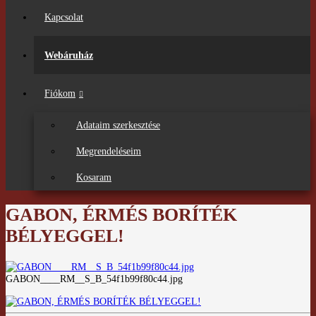
Kapcsolat
Webáruház
Fiókom
Adataim szerkesztése
Megrendeléseim
Kosaram
GABON, ÉRMÉS BORÍTÉK
BÉLYEGGEL!
GABON____RM__S_B_54f1b99f80c44.jpg