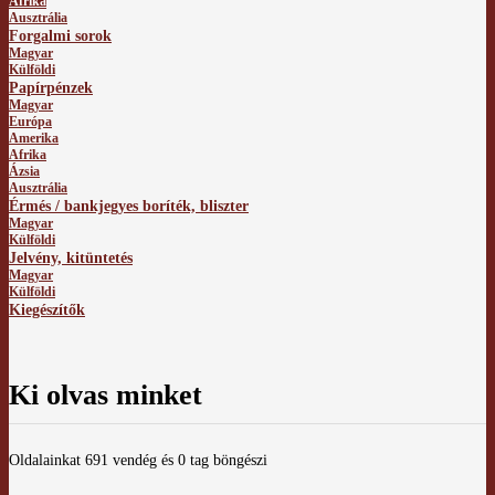
Afrika
Ausztrália
Forgalmi sorok
Magyar
Külföldi
Papírpénzek
Magyar
Európa
Amerika
Afrika
Ázsia
Ausztrália
Érmés / bankjegyes boríték, bliszter
Magyar
Külföldi
Jelvény, kitüntetés
Magyar
Külföldi
Kiegészítők
Ki olvas minket
Oldalainkat 691 vendég és 0 tag böngészi