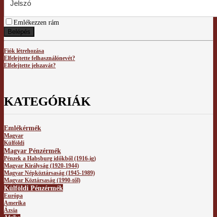
Emlékezzen rám
Belépés
Fiók létrehozása
Elfelejtette felhasználónevét?
Elfelejtette jelszavát?
KATEGÓRIÁK
Emlékérmék
Magyar
Külföldi
Magyar Pénzérmék
Pénzek a Habsburg időkből (1916-ig)
Magyar Királyság (1920-1944)
Magyar Népköztársaság (1945-1989)
Magyar Köztársaság (1990-től)
Külföldi Pénzérmék
Európa
Amerika
Ázsia