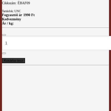
Cikkszám: ÉBAF09
Tartásfok: UNC
Fogyasztói ár
1990 Ft
Kedvezmény
Ár / kg: