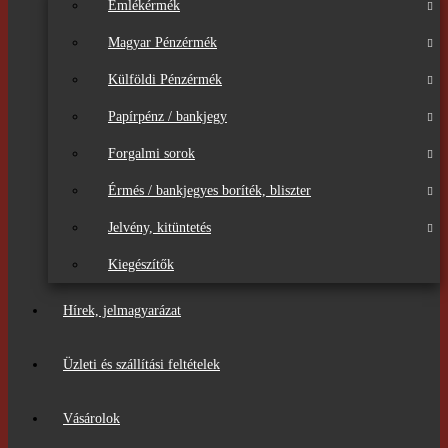
Emlékérmék
Magyar Pénzérmék
Külföldi Pénzérmék
Papírpénz / bankjegy
Forgalmi sorok
Érmés / bankjegyes boríték, bliszter
Jelvény, kitüntetés
Kiegészítők
Hírek, jelmagyarázat
Üzleti és szállítási feltételek
Vásárolok