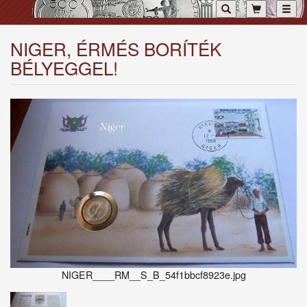
Toggl
NIGER, ÉRMÉS BORÍTÉK
BÉLYEGGEL!
NIGER____RM__S_B_54f1bbcf8923e.jpg