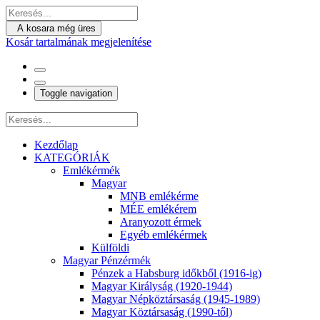
A kosara még üres
Kosár tartalmának megjelenítése
Toggle navigation
Kezdőlap
KATEGÓRIÁK
Emlékérmék
Magyar
MNB emlékérme
MÉE emlékérem
Aranyozott érmek
Egyéb emlékérmek
Külföldi
Magyar Pénzérmék
Pénzek a Habsburg időkből (1916-ig)
Magyar Királyság (1920-1944)
Magyar Népköztársaság (1945-1989)
Magyar Köztársaság (1990-től)