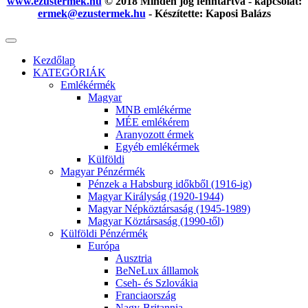
www.ezustermek.hu
© 2018 Minden jog fenntartva - kapcsolat:
ermek@ezustermek.hu
- Készítette: Kaposi Balázs
Kezdőlap
KATEGÓRIÁK
Emlékérmék
Magyar
MNB emlékérme
MÉE emlékérem
Aranyozott érmek
Egyéb emlékérmek
Külföldi
Magyar Pénzérmék
Pénzek a Habsburg időkből (1916-ig)
Magyar Királyság (1920-1944)
Magyar Népköztársaság (1945-1989)
Magyar Köztársaság (1990-től)
Külföldi Pénzérmék
Európa
Ausztria
BeNeLux álllamok
Cseh- és Szlovákia
Franciaország
Nagy-Britannia