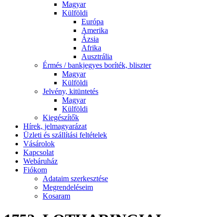
Magyar
Külföldi
Európa
Amerika
Ázsia
Afrika
Ausztrália
Érmés / bankjegyes boríték, bliszter
Magyar
Külföldi
Jelvény, kitüntetés
Magyar
Külföldi
Kiegészítők
Hírek, jelmagyarázat
Üzleti és szállítási feltételek
Vásárolok
Kapcsolat
Webáruház
Fiókom
Adataim szerkesztése
Megrendeléseim
Kosaram