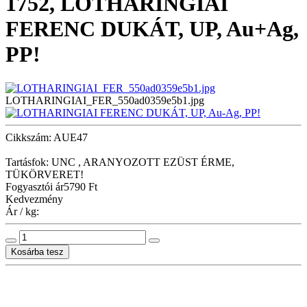
1752, LOTHARINGIAI
FERENC DUKÁT, UP, Au+Ag,
PP!
LOTHARINGIAI_FER_550ad0359e5b1.jpg
Cikkszám: AUE47
Tartásfok: UNC , ARANYOZOTT EZÜST ÉRME,
TÜKÖRVERET!
Fogyasztói ár
5790 Ft
Kedvezmény
Ár / kg: