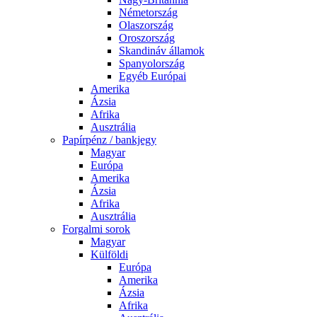
Németország
Olaszország
Oroszország
Skandináv államok
Spanyolország
Egyéb Európai
Amerika
Ázsia
Afrika
Ausztrália
Papírpénz / bankjegy
Magyar
Európa
Amerika
Ázsia
Afrika
Ausztrália
Forgalmi sorok
Magyar
Külföldi
Európa
Amerika
Ázsia
Afrika