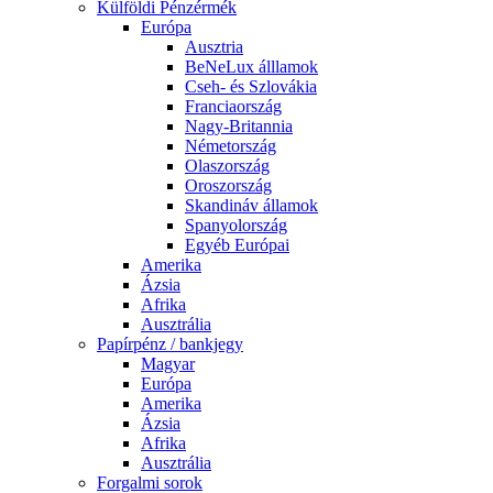
Külföldi Pénzérmék
Európa
Ausztria
BeNeLux álllamok
Cseh- és Szlovákia
Franciaország
Nagy-Britannia
Németország
Olaszország
Oroszország
Skandináv államok
Spanyolország
Egyéb Európai
Amerika
Ázsia
Afrika
Ausztrália
Papírpénz / bankjegy
Magyar
Európa
Amerika
Ázsia
Afrika
Ausztrália
Forgalmi sorok