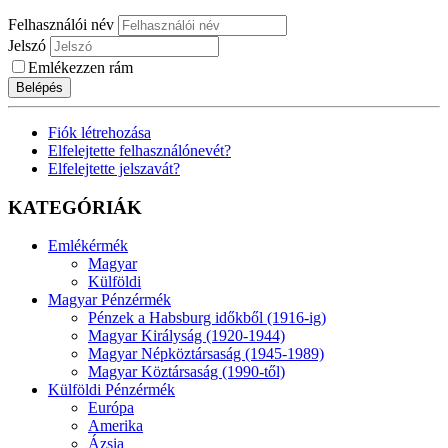
Felhasználói név
Jelszó
Emlékezzen rám
Belépés
Fiók létrehozása
Elfelejtette felhasználónevét?
Elfelejtette jelszavát?
KATEGÓRIÁK
Emlékérmék
Magyar
Külföldi
Magyar Pénzérmék
Pénzek a Habsburg időkből (1916-ig)
Magyar Királyság (1920-1944)
Magyar Népköztársaság (1945-1989)
Magyar Köztársaság (1990-től)
Külföldi Pénzérmék
Európa
Amerika
Ázsia