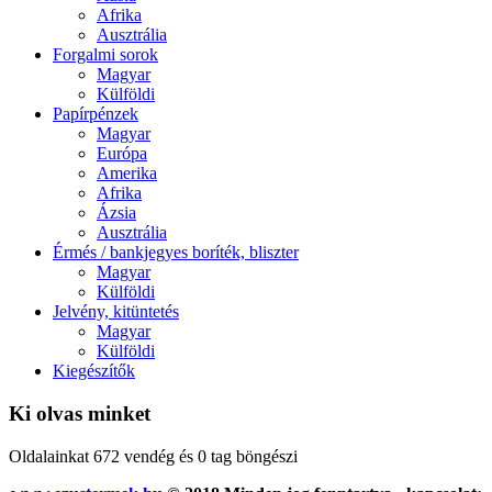
Afrika
Ausztrália
Forgalmi sorok
Magyar
Külföldi
Papírpénzek
Magyar
Európa
Amerika
Afrika
Ázsia
Ausztrália
Érmés / bankjegyes boríték, bliszter
Magyar
Külföldi
Jelvény, kitüntetés
Magyar
Külföldi
Kiegészítők
Ki olvas minket
Oldalainkat 672 vendég és 0 tag böngészi