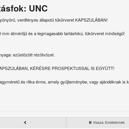
tásfok: UNC
yönyörű, verdfényes állapotű tükörveret KAPSZULÁBAN!
0 mm átmérőjű és a legmagasabb tartásfokú, tükörveret minőségű!
nyaga: ezüstözött rézötvözet.
APSZULÁBAN, KÉRÉSRE PROSPEKTUSSAL IS EGYÜTT!
agyméretű és ritka érme, amely gyűjteménybe, vagy ajándéknak is ki
Vissza: Emlékérmék