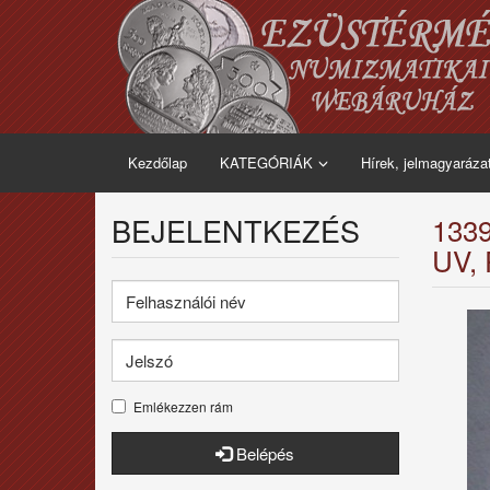
Kezdőlap
KATEGÓRIÁK
Hírek, jelmagyaráza
BEJELENTKEZÉS
133
UV, 
Emlékezzen rám
Belépés