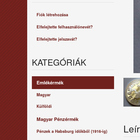
Fiók létrehozása
Elfelejtette felhasználónevét?
Elfelejtette jelszavát?
KATEGÓRIÁK
Emlékérmék
Magyar
Külföldi
Magyar Pénzérmék
Leí
Pénzek a Habsburg időkből (1916-ig)