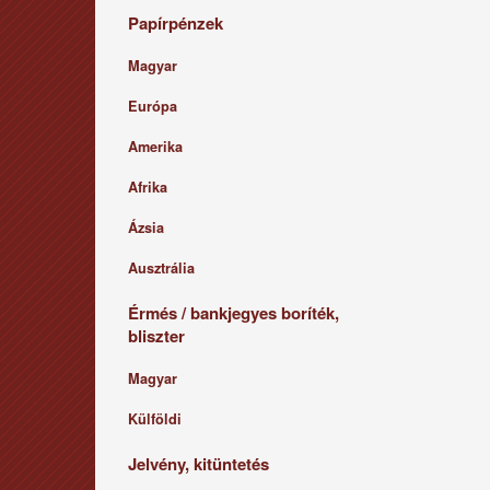
Papírpénzek
Magyar
Európa
Amerika
Afrika
Ázsia
Ausztrália
Érmés / bankjegyes boríték,
bliszter
Magyar
Külföldi
Jelvény, kitüntetés