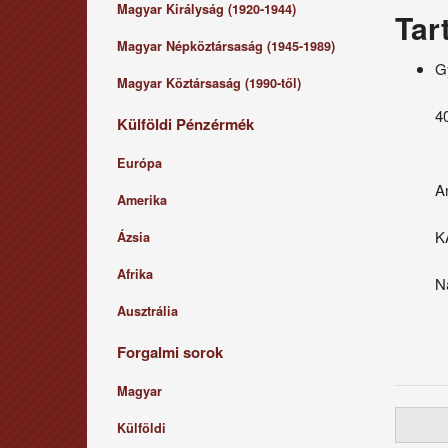
Magyar Királyság (1920-1944)
Tar
Magyar Népköztársaság (1945-1989)
G
Magyar Köztársaság (1990-től)
4
Külföldi Pénzérmék
Európa
A
Amerika
K
Ázsia
Afrika
N
Ausztrália
Forgalmi sorok
Magyar
Külföldi