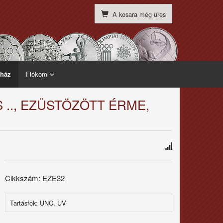
A kosara még üres
ház
Fiókom
 .., EZÜSTÖZÖTT ÉRME,
Cikkszám: EZE32
Tartásfok: UNC, UV