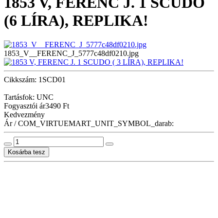
1853 V, FERENC J. 1 SCUDO
(6 LÍRA), REPLIKA!
1853_V__FERENC_J_5777c48df0210.jpg
Cikkszám: 1SCD01
Tartásfok: UNC
Fogyasztói ár
3490 Ft
Kedvezmény
Ár / COM_VIRTUEMART_UNIT_SYMBOL_darab: