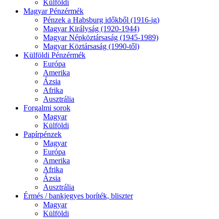
Külföldi
Magyar Pénzérmék
Pénzek a Habsburg időkből (1916-ig)
Magyar Királyság (1920-1944)
Magyar Népköztársaság (1945-1989)
Magyar Köztársaság (1990-től)
Külföldi Pénzérmék
Európa
Amerika
Ázsia
Afrika
Ausztrália
Forgalmi sorok
Magyar
Külföldi
Papírpénzek
Magyar
Európa
Amerika
Afrika
Ázsia
Ausztrália
Érmés / bankjegyes boríték, bliszter
Magyar
Külföldi