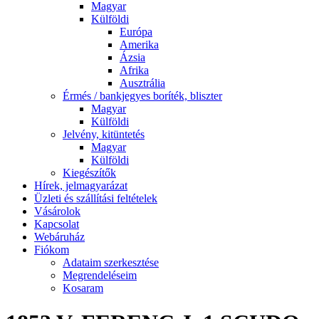
Magyar
Külföldi
Európa
Amerika
Ázsia
Afrika
Ausztrália
Érmés / bankjegyes boríték, bliszter
Magyar
Külföldi
Jelvény, kitüntetés
Magyar
Külföldi
Kiegészítők
Hírek, jelmagyarázat
Üzleti és szállítási feltételek
Vásárolok
Kapcsolat
Webáruház
Fiókom
Adataim szerkesztése
Megrendeléseim
Kosaram