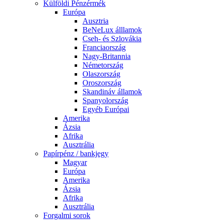
Külföldi Pénzérmék
Európa
Ausztria
BeNeLux álllamok
Cseh- és Szlovákia
Franciaország
Nagy-Britannia
Németország
Olaszország
Oroszország
Skandináv államok
Spanyolország
Egyéb Európai
Amerika
Ázsia
Afrika
Ausztrália
Papírpénz / bankjegy
Magyar
Európa
Amerika
Ázsia
Afrika
Ausztrália
Forgalmi sorok