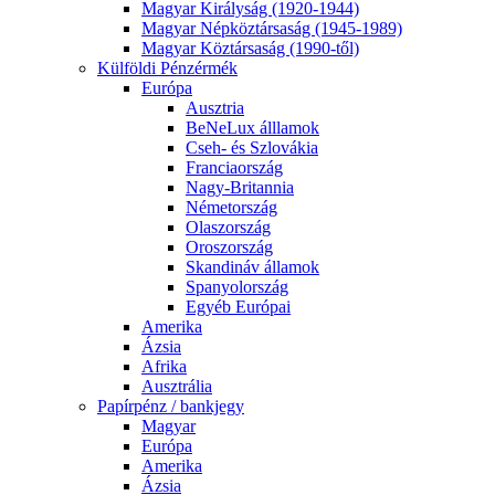
Magyar Királyság (1920-1944)
Magyar Népköztársaság (1945-1989)
Magyar Köztársaság (1990-től)
Külföldi Pénzérmék
Európa
Ausztria
BeNeLux álllamok
Cseh- és Szlovákia
Franciaország
Nagy-Britannia
Németország
Olaszország
Oroszország
Skandináv államok
Spanyolország
Egyéb Európai
Amerika
Ázsia
Afrika
Ausztrália
Papírpénz / bankjegy
Magyar
Európa
Amerika
Ázsia