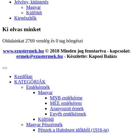
Jelvény, kitüntetés
Magyar
Külföldi
Kiegészítők
Ki olvas minket
Oldalainkat 2769 vendég és 0 tag böngészi
www.ezustermek.hu
© 2018 Minden jog fenntartva - kapcsolat:
ermek@ezustermek.hu
- Készítette: Kaposi Balázs
Kezdőlap
KATEGÓRIÁK
Emlékérmék
Magyar
MNB emlékérme
MÉE emlékérem
Aranyozott érmek
Egyéb emlékérmek
Külföldi
Magyar Pénzérmék
Pénzek a Habsburg időkből (1916-ig)