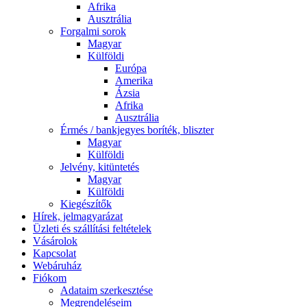
Afrika
Ausztrália
Forgalmi sorok
Magyar
Külföldi
Európa
Amerika
Ázsia
Afrika
Ausztrália
Érmés / bankjegyes boríték, bliszter
Magyar
Külföldi
Jelvény, kitüntetés
Magyar
Külföldi
Kiegészítők
Hírek, jelmagyarázat
Üzleti és szállítási feltételek
Vásárolok
Kapcsolat
Webáruház
Fiókom
Adataim szerkesztése
Megrendeléseim