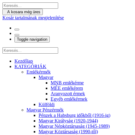
A kosara még üres
Kosár tartalmának megjelenítése
Toggle navigation
Kezdőlap
KATEGÓRIÁK
Emlékérmék
Magyar
MNB emlékérme
MÉE emlékérem
Aranyozott érmek
Egyéb emlékérmek
Külföldi
Magyar Pénzérmék
Pénzek a Habsburg időkből (1916-ig)
Magyar Királyság (1920-1944)
Magyar Népköztársaság (1945-1989)
Magyar Köztársaság (1990-től)