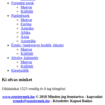
Forgalmi sorok
Magyar
Külföldi
Papírpénzek
Magyar
Európa
Amerika
Afrika
Ázsia
Ausztrália
Érmés / bankjegyes boríték, bliszter
Magyar
Külföldi
Jelvény, kitüntetés
Magyar
Külföldi
Kiegészítők
Ki olvas minket
Oldalainkat 1523 vendég és 0 tag böngészi
www.ezustermek.hu
© 2018 Minden jog fenntartva - kapcsolat:
ermek@ezustermek.hu
- Készítette: Kaposi Balázs