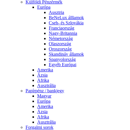
Külföldi Pénzérmék
Európa
Ausztria
BeNeLux álllamok
Cseh- és Szlovákia
Franciaország
Nagy-Britannia
Németország
Olaszország
Oroszország
Skandináv államok
Spanyolország
Egyéb Európai
Amerika
Ázsia
Afrika
Ausztrália
Papírpénz / bankjegy
Magyar
Európa
Amerika
Ázsia
Afrika
Ausztrália
Forgalmi sorok