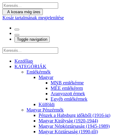
A kosara még üres
Kosár tartalmának megjelenítése
Toggle navigation
Kezdőlap
KATEGÓRIÁK
Emlékérmék
Magyar
MNB emlékérme
MÉE emlékérem
Aranyozott érmek
Egyéb emlékérmek
Külföldi
Magyar Pénzérmék
Pénzek a Habsburg időkből (1916-ig)
Magyar Királyság (1920-1944)
Magyar Népköztársaság (1945-1989)
Magyar Köztársaság (1990-től)