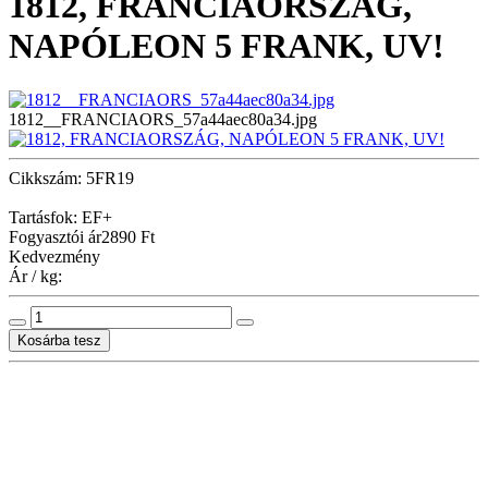
1812, FRANCIAORSZÁG,
NAPÓLEON 5 FRANK, UV!
1812__FRANCIAORS_57a44aec80a34.jpg
Cikkszám: 5FR19
Tartásfok: EF+
Fogyasztói ár
2890 Ft
Kedvezmény
Ár / kg: