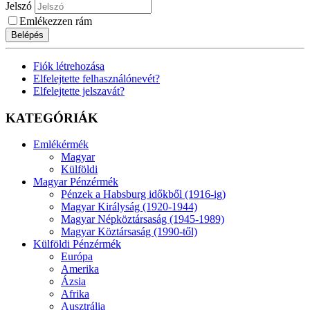
Jelszó
Emlékezzen rám
Belépés
Fiók létrehozása
Elfelejtette felhasználónevét?
Elfelejtette jelszavát?
KATEGÓRIÁK
Emlékérmék
Magyar
Külföldi
Magyar Pénzérmék
Pénzek a Habsburg időkből (1916-ig)
Magyar Királyság (1920-1944)
Magyar Népköztársaság (1945-1989)
Magyar Köztársaság (1990-től)
Külföldi Pénzérmék
Európa
Amerika
Ázsia
Afrika
Ausztrália