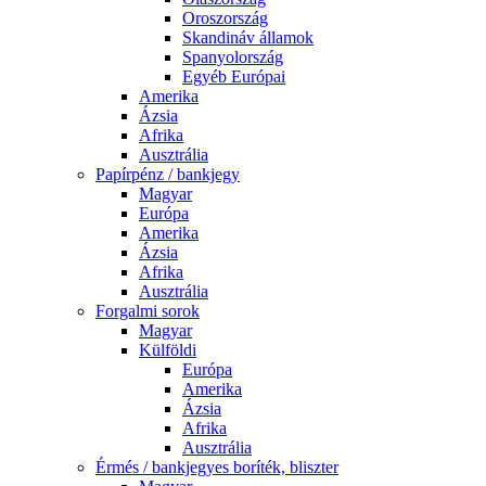
Oroszország
Skandináv államok
Spanyolország
Egyéb Európai
Amerika
Ázsia
Afrika
Ausztrália
Papírpénz / bankjegy
Magyar
Európa
Amerika
Ázsia
Afrika
Ausztrália
Forgalmi sorok
Magyar
Külföldi
Európa
Amerika
Ázsia
Afrika
Ausztrália
Érmés / bankjegyes boríték, bliszter