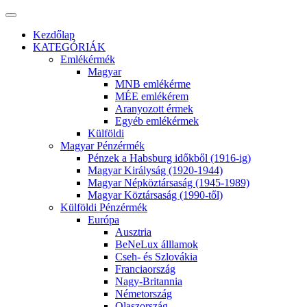
Kezdőlap
KATEGÓRIÁK
Emlékérmék
Magyar
MNB emlékérme
MÉE emlékérem
Aranyozott érmek
Egyéb emlékérmek
Külföldi
Magyar Pénzérmék
Pénzek a Habsburg időkből (1916-ig)
Magyar Királyság (1920-1944)
Magyar Népköztársaság (1945-1989)
Magyar Köztársaság (1990-től)
Külföldi Pénzérmék
Európa
Ausztria
BeNeLux álllamok
Cseh- és Szlovákia
Franciaország
Nagy-Britannia
Németország
Olaszország