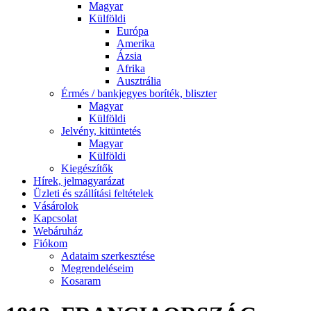
Magyar
Külföldi
Európa
Amerika
Ázsia
Afrika
Ausztrália
Érmés / bankjegyes boríték, bliszter
Magyar
Külföldi
Jelvény, kitüntetés
Magyar
Külföldi
Kiegészítők
Hírek, jelmagyarázat
Üzleti és szállítási feltételek
Vásárolok
Kapcsolat
Webáruház
Fiókom
Adataim szerkesztése
Megrendeléseim
Kosaram