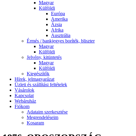
Magyar
Külföldi
Európa
Amerika
Ázsia
Afrika
Ausztrália
Érmés / bankjegyes boríték, bliszter
Magyar
Külföldi
Jelvény, kitüntetés
Magyar
Külföldi
Kiegészítők
Hírek, jelmagyarázat
Üzleti és szállítási feltételek
Vásárolok
Kapcsolat
Webáruház
Fiókom
Adataim szerkesztése
Megrendeléseim
Kosaram