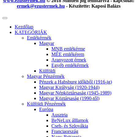
www.ezustermek.hu
© 2018 Minden jog fenntartva - kapcsolat:
ermek@ezustermek.hu
- Készítette: Kaposi Balázs
Kezdőlap
KATEGÓRIÁK
Emlékérmék
Magyar
MNB emlékérme
MÉE emlékérem
Aranyozott érmek
Egyéb emlékérmek
Külföldi
Magyar Pénzérmék
Pénzek a Habsburg időkből (1916-ig)
Magyar Királyság (1920-1944)
Magyar Népköztársaság (1945-1989)
Magyar Köztársaság (1990-től)
Külföldi Pénzérmék
Európa
Ausztria
BeNeLux álllamok
Cseh- és Szlovákia
Franciaország
Nagy-Britannia