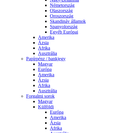
Németország
Olaszország
Oroszország
Skandináv államok
Spanyolország
Egyéb Európai
Amerika
Ázsia
Afrika
Ausztrália
Papírpénz / bankjegy
Magyar
Európa
Amerika
Ázsia
Afrika
Ausztrália
Forgalmi sorok
Magyar
Külföldi
Európa
Amerika
Ázsia
Afrika