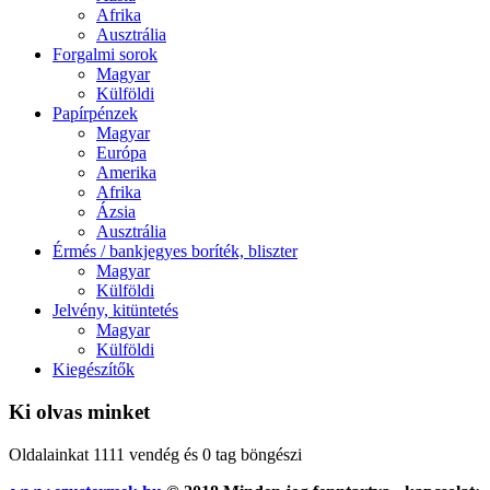
Afrika
Ausztrália
Forgalmi sorok
Magyar
Külföldi
Papírpénzek
Magyar
Európa
Amerika
Afrika
Ázsia
Ausztrália
Érmés / bankjegyes boríték, bliszter
Magyar
Külföldi
Jelvény, kitüntetés
Magyar
Külföldi
Kiegészítők
Ki olvas minket
Oldalainkat 1111 vendég és 0 tag böngészi