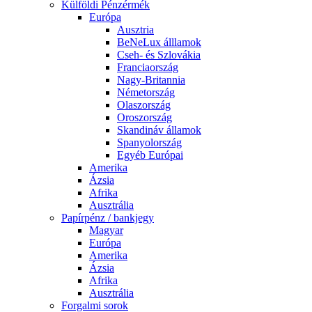
Külföldi Pénzérmék
Európa
Ausztria
BeNeLux álllamok
Cseh- és Szlovákia
Franciaország
Nagy-Britannia
Németország
Olaszország
Oroszország
Skandináv államok
Spanyolország
Egyéb Európai
Amerika
Ázsia
Afrika
Ausztrália
Papírpénz / bankjegy
Magyar
Európa
Amerika
Ázsia
Afrika
Ausztrália
Forgalmi sorok