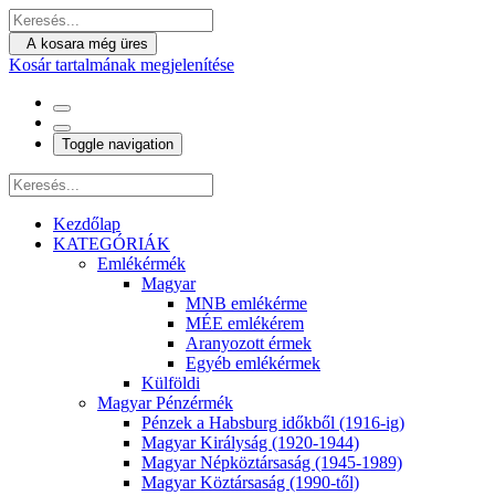
A kosara még üres
Kosár tartalmának megjelenítése
Toggle navigation
Kezdőlap
KATEGÓRIÁK
Emlékérmék
Magyar
MNB emlékérme
MÉE emlékérem
Aranyozott érmek
Egyéb emlékérmek
Külföldi
Magyar Pénzérmék
Pénzek a Habsburg időkből (1916-ig)
Magyar Királyság (1920-1944)
Magyar Népköztársaság (1945-1989)
Magyar Köztársaság (1990-től)