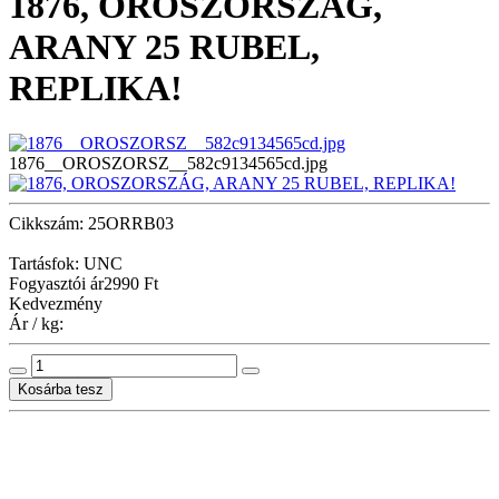
1876, OROSZORSZÁG,
ARANY 25 RUBEL,
REPLIKA!
1876__OROSZORSZ__582c9134565cd.jpg
Cikkszám: 25ORRB03
Tartásfok: UNC
Fogyasztói ár
2990 Ft
Kedvezmény
Ár / kg: