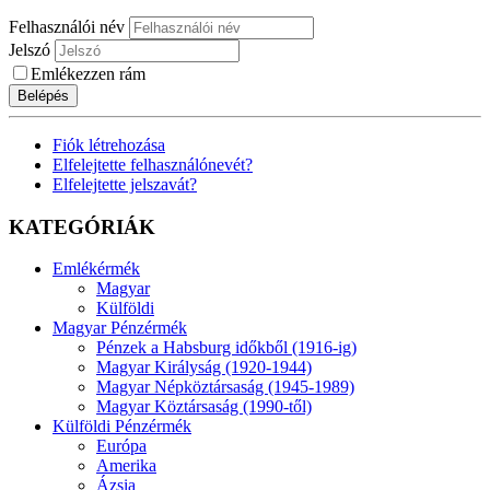
Felhasználói név
Jelszó
Emlékezzen rám
Belépés
Fiók létrehozása
Elfelejtette felhasználónevét?
Elfelejtette jelszavát?
KATEGÓRIÁK
Emlékérmék
Magyar
Külföldi
Magyar Pénzérmék
Pénzek a Habsburg időkből (1916-ig)
Magyar Királyság (1920-1944)
Magyar Népköztársaság (1945-1989)
Magyar Köztársaság (1990-től)
Külföldi Pénzérmék
Európa
Amerika
Ázsia