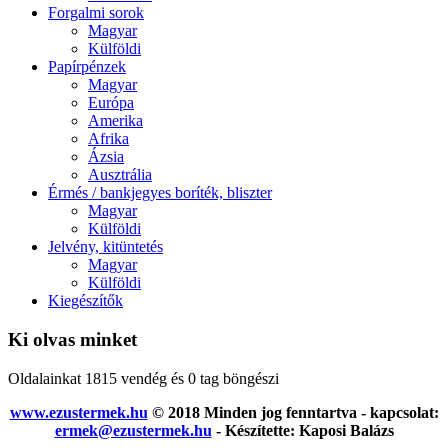
Forgalmi sorok
Magyar
Külföldi
Papírpénzek
Magyar
Európa
Amerika
Afrika
Ázsia
Ausztrália
Érmés / bankjegyes boríték, bliszter
Magyar
Külföldi
Jelvény, kitüntetés
Magyar
Külföldi
Kiegészítők
Ki olvas minket
Oldalainkat 1815 vendég és 0 tag böngészi
www.ezustermek.hu
© 2018 Minden jog fenntartva - kapcsolat:
ermek@ezustermek.hu
- Készítette: Kaposi Balázs