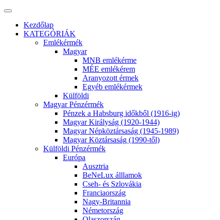
Kezdőlap
KATEGÓRIÁK
Emlékérmék
Magyar
MNB emlékérme
MÉE emlékérem
Aranyozott érmek
Egyéb emlékérmek
Külföldi
Magyar Pénzérmék
Pénzek a Habsburg időkből (1916-ig)
Magyar Királyság (1920-1944)
Magyar Népköztársaság (1945-1989)
Magyar Köztársaság (1990-től)
Külföldi Pénzérmék
Európa
Ausztria
BeNeLux álllamok
Cseh- és Szlovákia
Franciaország
Nagy-Britannia
Németország
Olaszország