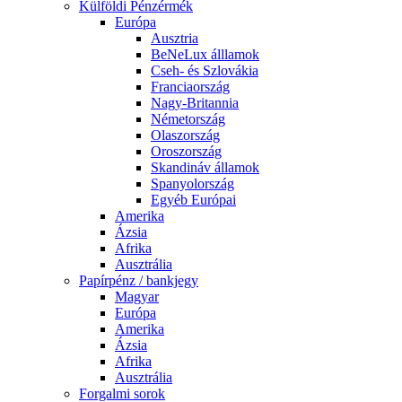
Külföldi Pénzérmék
Európa
Ausztria
BeNeLux álllamok
Cseh- és Szlovákia
Franciaország
Nagy-Britannia
Németország
Olaszország
Oroszország
Skandináv államok
Spanyolország
Egyéb Európai
Amerika
Ázsia
Afrika
Ausztrália
Papírpénz / bankjegy
Magyar
Európa
Amerika
Ázsia
Afrika
Ausztrália
Forgalmi sorok