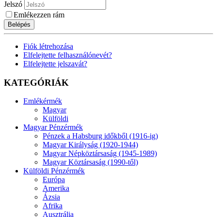
Jelszó
Emlékezzen rám
Belépés
Fiók létrehozása
Elfelejtette felhasználónevét?
Elfelejtette jelszavát?
KATEGÓRIÁK
Emlékérmék
Magyar
Külföldi
Magyar Pénzérmék
Pénzek a Habsburg időkből (1916-ig)
Magyar Királyság (1920-1944)
Magyar Népköztársaság (1945-1989)
Magyar Köztársaság (1990-től)
Külföldi Pénzérmék
Európa
Amerika
Ázsia
Afrika
Ausztrália