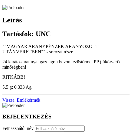
Leírás
Tartásfok: UNC
""MAGYAR ARANYPÉNZEK ARANYOZOTT
UTÁNVERETBEN"" - sorozat része
24 karátos arannyal gazdagon bevont ezüstérme, PP (tükörvert)
minőségben!
RITKÁBB!
5,5 g; 0.333 Ag
Vissza: Emlékérmék
BEJELENTKEZÉS
Felhasználói név