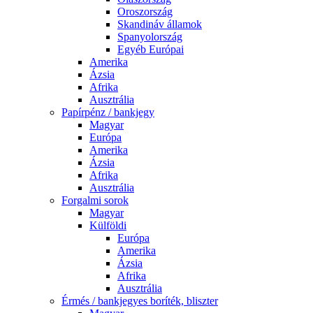
Oroszország
Skandináv államok
Spanyolország
Egyéb Európai
Amerika
Ázsia
Afrika
Ausztrália
Papírpénz / bankjegy
Magyar
Európa
Amerika
Ázsia
Afrika
Ausztrália
Forgalmi sorok
Magyar
Külföldi
Európa
Amerika
Ázsia
Afrika
Ausztrália
Érmés / bankjegyes boríték, bliszter