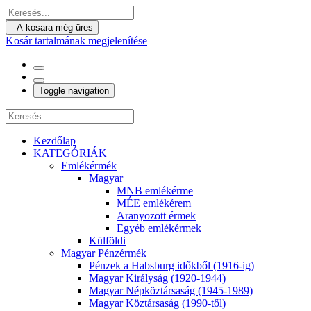
A kosara még üres
Kosár tartalmának megjelenítése
Toggle navigation
Kezdőlap
KATEGÓRIÁK
Emlékérmék
Magyar
MNB emlékérme
MÉE emlékérem
Aranyozott érmek
Egyéb emlékérmek
Külföldi
Magyar Pénzérmék
Pénzek a Habsburg időkből (1916-ig)
Magyar Királyság (1920-1944)
Magyar Népköztársaság (1945-1989)
Magyar Köztársaság (1990-től)