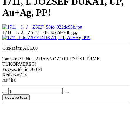
1711, I. JÓZSEF DUKÁT, UP,
Au+Ag, PP!
1711__I._J__ZSEF_58fc4022de93b.jpg
Cikkszám: AUE60
Tartásfok: UNC , ARANYOZOTT EZÜST ÉRME,
TÜKÖRVERET!
Fogyasztói ár
5790 Ft
Kedvezmény
Ár / kg: