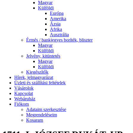
Magyar
Külföldi
Európa
Amerika
Ázsia
Afrika
Ausztrália
Érmés / bankjegyes boríték, bliszter
Magyar
Külföldi
Jelvény, kitüntetés
Magyar
Külföldi
Kiegészítők
Hírek, jelmagyarázat
Üzleti és szállítási feltételek
Vásárolok
Kapcsolat
Webáruház
Fiókom
Adataim szerkesztése
Megrendeléseim
Kosaram