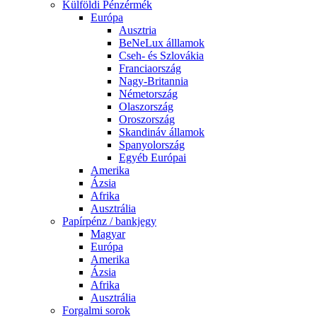
Külföldi Pénzérmék
Európa
Ausztria
BeNeLux álllamok
Cseh- és Szlovákia
Franciaország
Nagy-Britannia
Németország
Olaszország
Oroszország
Skandináv államok
Spanyolország
Egyéb Európai
Amerika
Ázsia
Afrika
Ausztrália
Papírpénz / bankjegy
Magyar
Európa
Amerika
Ázsia
Afrika
Ausztrália
Forgalmi sorok