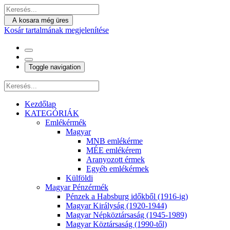
A kosara még üres
Kosár tartalmának megjelenítése
Toggle navigation
Kezdőlap
KATEGÓRIÁK
Emlékérmék
Magyar
MNB emlékérme
MÉE emlékérem
Aranyozott érmek
Egyéb emlékérmek
Külföldi
Magyar Pénzérmék
Pénzek a Habsburg időkből (1916-ig)
Magyar Királyság (1920-1944)
Magyar Népköztársaság (1945-1989)
Magyar Köztársaság (1990-től)