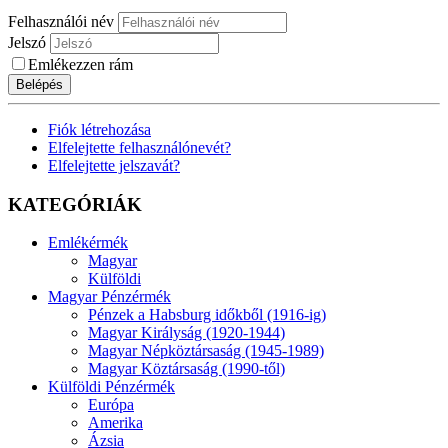
Felhasználói név
Jelszó
Emlékezzen rám
Belépés
Fiók létrehozása
Elfelejtette felhasználónevét?
Elfelejtette jelszavát?
KATEGÓRIÁK
Emlékérmék
Magyar
Külföldi
Magyar Pénzérmék
Pénzek a Habsburg időkből (1916-ig)
Magyar Királyság (1920-1944)
Magyar Népköztársaság (1945-1989)
Magyar Köztársaság (1990-től)
Külföldi Pénzérmék
Európa
Amerika
Ázsia