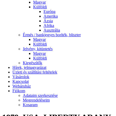
Magyar
Külföldi
Európa
Amerika
Ázsia
Afrika
Ausztrália
Érmés / bankjegyes boríték, bliszter
Magyar
Külföldi
Jelvény, kitüntetés
Magyar
Külföldi
Kiegészítők
Hírek, jelmagyarázat
Üzleti és szállítási feltételek
Vásárolok
Kapcsolat
Webáruház
Fiókom
Adataim szerkesztése
Megrendeléseim
Kosaram