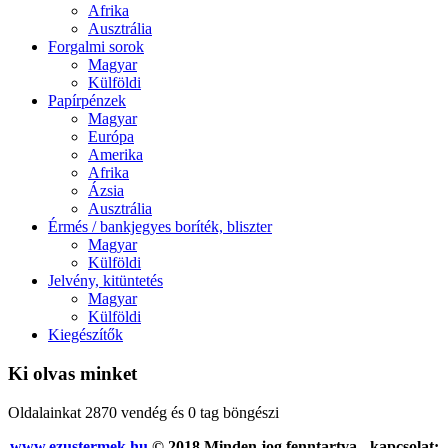
Afrika
Ausztrália
Forgalmi sorok
Magyar
Külföldi
Papírpénzek
Magyar
Európa
Amerika
Afrika
Ázsia
Ausztrália
Érmés / bankjegyes boríték, bliszter
Magyar
Külföldi
Jelvény, kitüntetés
Magyar
Külföldi
Kiegészítők
Ki olvas minket
Oldalainkat 2870 vendég és 0 tag böngészi
www.ezustermek.hu
© 2018 Minden jog fenntartva - kapcsolat: