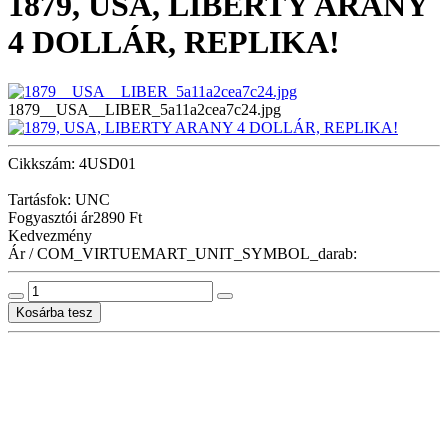
1879, USA, LIBERTY ARANY
4 DOLLÁR, REPLIKA!
1879__USA__LIBER_5a11a2cea7c24.jpg
Cikkszám: 4USD01
Tartásfok: UNC
Fogyasztói ár
2890 Ft
Kedvezmény
Ár / COM_VIRTUEMART_UNIT_SYMBOL_darab: