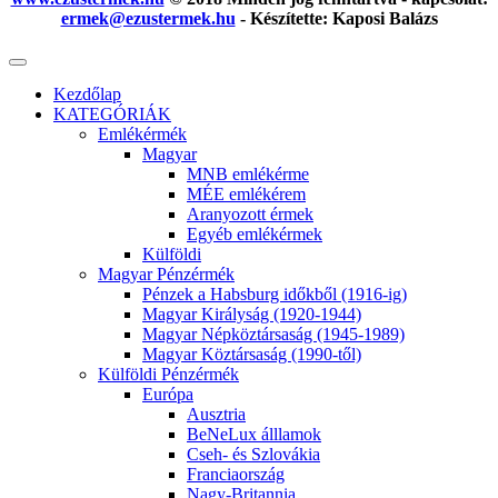
ermek@ezustermek.hu
- Készítette: Kaposi Balázs
Kezdőlap
KATEGÓRIÁK
Emlékérmék
Magyar
MNB emlékérme
MÉE emlékérem
Aranyozott érmek
Egyéb emlékérmek
Külföldi
Magyar Pénzérmék
Pénzek a Habsburg időkből (1916-ig)
Magyar Királyság (1920-1944)
Magyar Népköztársaság (1945-1989)
Magyar Köztársaság (1990-től)
Külföldi Pénzérmék
Európa
Ausztria
BeNeLux álllamok
Cseh- és Szlovákia
Franciaország
Nagy-Britannia