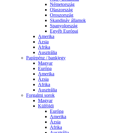
Németország
Olaszország
Oroszország
Skandináv államok
Spanyolország
Egyéb Európai
Amerika
Ázsia
Afrika
Ausztrália
Papírpénz / bankjegy
Magyar
Európa
Amerika
Ázsia
Afrika
Ausztrália
Forgalmi sorok
Magyar
Külföldi
Európa
Amerika
Ázsia
Afrika
Ausztrália