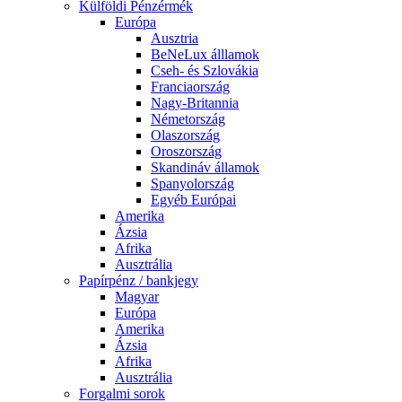
Külföldi Pénzérmék
Európa
Ausztria
BeNeLux álllamok
Cseh- és Szlovákia
Franciaország
Nagy-Britannia
Németország
Olaszország
Oroszország
Skandináv államok
Spanyolország
Egyéb Európai
Amerika
Ázsia
Afrika
Ausztrália
Papírpénz / bankjegy
Magyar
Európa
Amerika
Ázsia
Afrika
Ausztrália
Forgalmi sorok