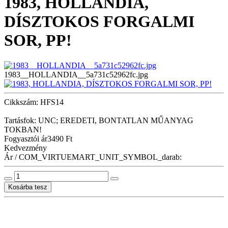
1983, HOLLANDIA,
DÍSZTOKOS FORGALMI
SOR, PP!
1983__HOLLANDIA__5a731c52962fc.jpg
Cikkszám: HFS14
Tartásfok: UNC; EREDETI, BONTATLAN MŰANYAG
TOKBAN!
Fogyasztói ár
3490 Ft
Kedvezmény
Ár / COM_VIRTUEMART_UNIT_SYMBOL_darab: