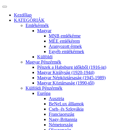
Kezdőlap
KATEGÓRIÁK
Emlékérmék
Magyar
MNB emlékérme
MÉE emlékérem
Aranyozott érmek
Egyéb emlékérmek
Külföldi
Magyar Pénzérmék
Pénzek a Habsburg időkből (1916-ig)
Magyar Királyság (1920-1944)
Magyar Népköztársaság (1945-1989)
Magyar Köztársaság (1990-től)
Külföldi Pénzérmék
Európa
Ausztria
BeNeLux álllamok
Cseh- és Szlovákia
Franciaország
Nagy-Britannia
Németország
Olaszország