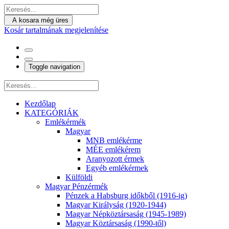
A kosara még üres
Kosár tartalmának megjelenítése
Toggle navigation
Kezdőlap
KATEGÓRIÁK
Emlékérmék
Magyar
MNB emlékérme
MÉE emlékérem
Aranyozott érmek
Egyéb emlékérmek
Külföldi
Magyar Pénzérmék
Pénzek a Habsburg időkből (1916-ig)
Magyar Királyság (1920-1944)
Magyar Népköztársaság (1945-1989)
Magyar Köztársaság (1990-től)