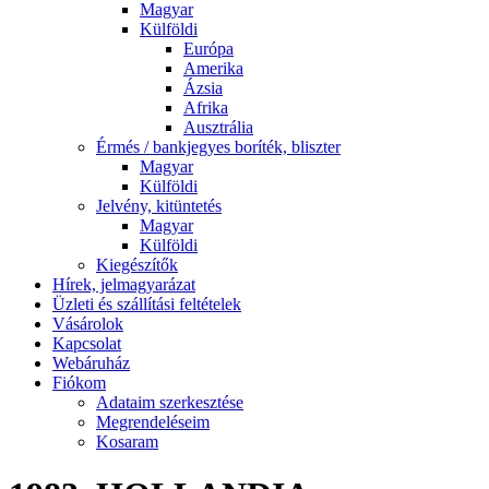
Magyar
Külföldi
Európa
Amerika
Ázsia
Afrika
Ausztrália
Érmés / bankjegyes boríték, bliszter
Magyar
Külföldi
Jelvény, kitüntetés
Magyar
Külföldi
Kiegészítők
Hírek, jelmagyarázat
Üzleti és szállítási feltételek
Vásárolok
Kapcsolat
Webáruház
Fiókom
Adataim szerkesztése
Megrendeléseim
Kosaram