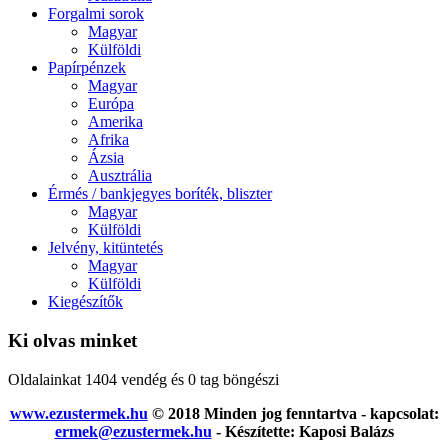
Forgalmi sorok
Magyar
Külföldi
Papírpénzek
Magyar
Európa
Amerika
Afrika
Ázsia
Ausztrália
Érmés / bankjegyes boríték, bliszter
Magyar
Külföldi
Jelvény, kitüntetés
Magyar
Külföldi
Kiegészítők
Ki olvas minket
Oldalainkat 1404 vendég és 0 tag böngészi
www.ezustermek.hu
© 2018 Minden jog fenntartva - kapcsolat:
ermek@ezustermek.hu
- Készítette: Kaposi Balázs