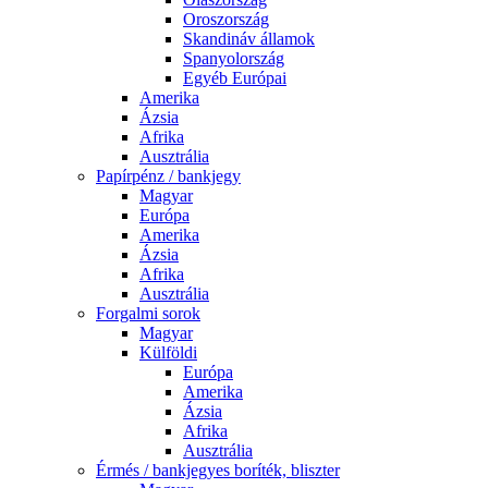
Oroszország
Skandináv államok
Spanyolország
Egyéb Európai
Amerika
Ázsia
Afrika
Ausztrália
Papírpénz / bankjegy
Magyar
Európa
Amerika
Ázsia
Afrika
Ausztrália
Forgalmi sorok
Magyar
Külföldi
Európa
Amerika
Ázsia
Afrika
Ausztrália
Érmés / bankjegyes boríték, bliszter