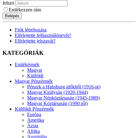
Jelszó
Emlékezzen rám
Belépés
Fiók létrehozása
Elfelejtette felhasználónevét?
Elfelejtette jelszavát?
KATEGÓRIÁK
Emlékérmék
Magyar
Külföldi
Magyar Pénzérmék
Pénzek a Habsburg időkből (1916-ig)
Magyar Királyság (1920-1944)
Magyar Népköztársaság (1945-1989)
Magyar Köztársaság (1990-től)
Külföldi Pénzérmék
Európa
Amerika
Ázsia
Afrika
Ausztrália