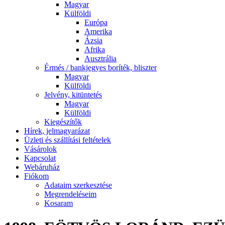
Magyar
Külföldi
Európa
Amerika
Ázsia
Afrika
Ausztrália
Érmés / bankjegyes boríték, bliszter
Magyar
Külföldi
Jelvény, kitüntetés
Magyar
Külföldi
Kiegészítők
Hírek, jelmagyarázat
Üzleti és szállítási feltételek
Vásárolok
Kapcsolat
Webáruház
Fiókom
Adataim szerkesztése
Megrendeléseim
Kosaram