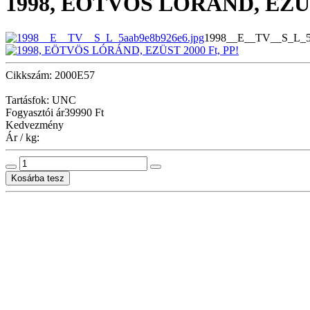
1998, EÖTVÖS LORÁND, EZÜST
1998__E__TV__S_L_5a
Cikkszám: 2000E57
Tartásfok: UNC
Fogyasztói ár
39990 Ft
Kedvezmény
Ár / kg: