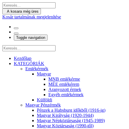
A kosara még üres
Kosár tartalmának megjelenítése
Toggle navigation
Kezdőlap
KATEGÓRIÁK
Emlékérmék
Magyar
MNB emlékérme
MÉE emlékérem
Aranyozott érmek
Egyéb emlékérmek
Külföldi
Magyar Pénzérmék
Pénzek a Habsburg időkből (1916-ig)
Magyar Királyság (1920-1944)
Magyar Népköztársaság (1945-1989)
Magyar Köztársaság (1990-től)