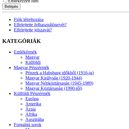
Emlékezzen rám
Belépés
Fiók létrehozása
Elfelejtette felhasználónevét?
Elfelejtette jelszavát?
KATEGÓRIÁK
Emlékérmék
Magyar
Külföldi
Magyar Pénzérmék
Pénzek a Habsburg időkből (1916-ig)
Magyar Királyság (1920-1944)
Magyar Népköztársaság (1945-1989)
Magyar Köztársaság (1990-től)
Külföldi Pénzérmék
Európa
Amerika
Ázsia
Afrika
Ausztrália
Forgalmi sorok