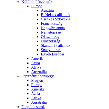
Külföldi Pénzérmék
Európa
Ausztria
BeNeLux álllamok
Cseh- és Szlovákia
Franciaország
Nagy-Britannia
Németország
Olaszország
Oroszország
Skandináv államok
Spanyolország
Egyéb Európai
Amerika
Ázsia
Afrika
Ausztrália
Papírpénz / bankjegy
Magyar
Európa
Amerika
Ázsia
Afrika
Ausztrália
Forgalmi sorok