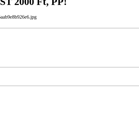
 2000 Ft, PP!
ab9e8b926e6.jpg