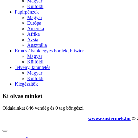
Magyar
Külföldi
Papírpénzek
Magyar
Európa
Amerika
Afrika
Ázsia
Ausztrália
Érmés / bankjegyes boríték, bliszter
Magyar
Külföldi
Jelvény, kitüntetés
Magyar
Külföldi
Kiegészítők
Ki olvas minket
Oldalainkat 846 vendég és 0 tag böngészi
www.ezustermek.hu
© 2