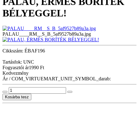
PALAU, ÉRMÉS BORÍTÉK
BÉLYEGGEL!
PALAU____RM__S_B_5af9527b89a3a.jpg
Cikkszám: ÉBAF196
Tartásfok: UNC
Fogyasztói ár
1990 Ft
Kedvezmény
Ár / COM_VIRTUEMART_UNIT_SYMBOL_darab: