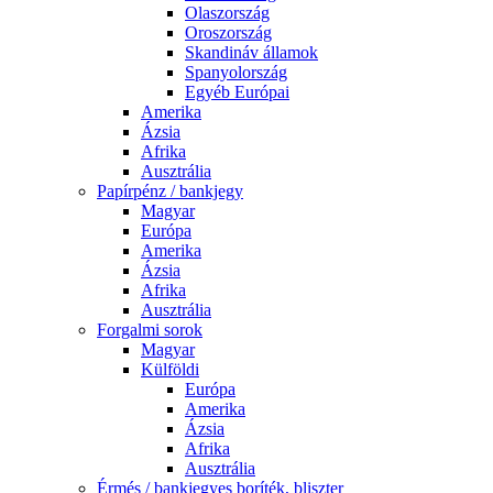
Olaszország
Oroszország
Skandináv államok
Spanyolország
Egyéb Európai
Amerika
Ázsia
Afrika
Ausztrália
Papírpénz / bankjegy
Magyar
Európa
Amerika
Ázsia
Afrika
Ausztrália
Forgalmi sorok
Magyar
Külföldi
Európa
Amerika
Ázsia
Afrika
Ausztrália
Érmés / bankjegyes boríték, bliszter