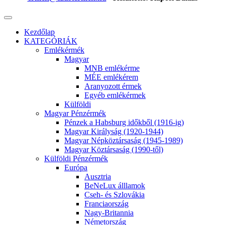
Kezdőlap
KATEGÓRIÁK
Emlékérmék
Magyar
MNB emlékérme
MÉE emlékérem
Aranyozott érmek
Egyéb emlékérmek
Külföldi
Magyar Pénzérmék
Pénzek a Habsburg időkből (1916-ig)
Magyar Királyság (1920-1944)
Magyar Népköztársaság (1945-1989)
Magyar Köztársaság (1990-től)
Külföldi Pénzérmék
Európa
Ausztria
BeNeLux álllamok
Cseh- és Szlovákia
Franciaország
Nagy-Britannia
Németország