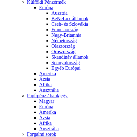
Külföldi Pénzérmék
Európa
Ausztria
BeNeLux álllamok
Cseh- és Szlovákia
Franciaország
Nagy-Britannia
Németország
Olaszország
Oroszország
Skandináv államok
Spanyolország
Egyéb Európai
Amerika
Ázsia
Afrika
Ausztrália
Papírpénz / bankjegy
Magyar
Európa
Amerika
Ázsia
Afrika
Ausztrália
Forgalmi sorok