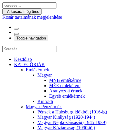
A kosara még üres
Kosár tartalmának megjelenítése
Toggle navigation
Kezdőlap
KATEGÓRIÁK
Emlékérmék
Magyar
MNB emlékérme
MÉE emlékérem
Aranyozott érmek
Egyéb emlékérmek
Külföldi
Magyar Pénzérmék
Pénzek a Habsburg időkből (1916-ig)
Magyar Királyság (1920-1944)
Magyar Népköztársaság (1945-1989)
Magyar Köztársaság (1990-től)