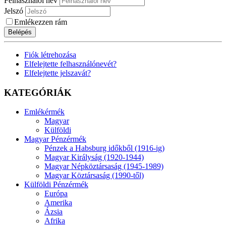
Felhasználói név
Jelszó
Emlékezzen rám
Belépés
Fiók létrehozása
Elfelejtette felhasználónevét?
Elfelejtette jelszavát?
KATEGÓRIÁK
Emlékérmék
Magyar
Külföldi
Magyar Pénzérmék
Pénzek a Habsburg időkből (1916-ig)
Magyar Királyság (1920-1944)
Magyar Népköztársaság (1945-1989)
Magyar Köztársaság (1990-től)
Külföldi Pénzérmék
Európa
Amerika
Ázsia
Afrika