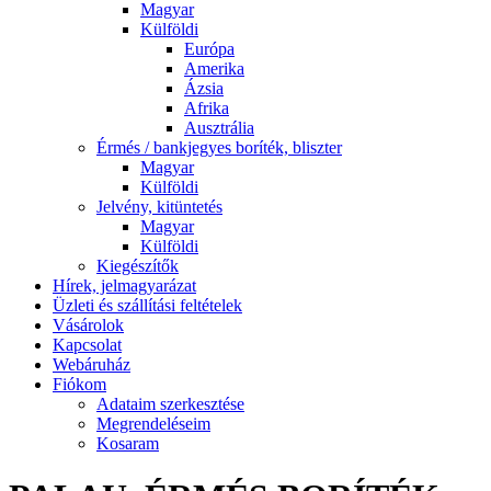
Magyar
Külföldi
Európa
Amerika
Ázsia
Afrika
Ausztrália
Érmés / bankjegyes boríték, bliszter
Magyar
Külföldi
Jelvény, kitüntetés
Magyar
Külföldi
Kiegészítők
Hírek, jelmagyarázat
Üzleti és szállítási feltételek
Vásárolok
Kapcsolat
Webáruház
Fiókom
Adataim szerkesztése
Megrendeléseim
Kosaram