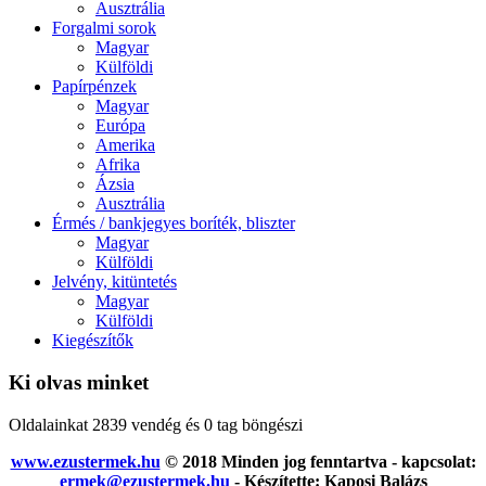
Ausztrália
Forgalmi sorok
Magyar
Külföldi
Papírpénzek
Magyar
Európa
Amerika
Afrika
Ázsia
Ausztrália
Érmés / bankjegyes boríték, bliszter
Magyar
Külföldi
Jelvény, kitüntetés
Magyar
Külföldi
Kiegészítők
Ki olvas minket
Oldalainkat 2839 vendég és 0 tag böngészi
www.ezustermek.hu
© 2018 Minden jog fenntartva - kapcsolat:
ermek@ezustermek.hu
- Készítette: Kaposi Balázs