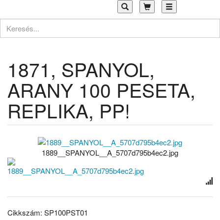
Toggle
navigation
1871, SPANYOL,
ARANY 100 PESETA,
REPLIKA, PP!
1889__SPANYOL__A_5707d795b4ec2.jpg
Cikkszám: SP100PST01