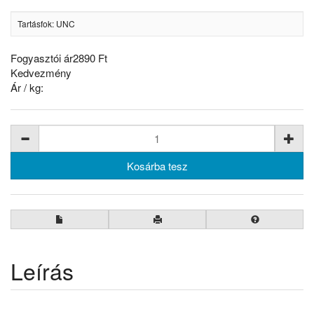
Tartásfok: UNC
Fogyasztói ár
2890 Ft
Kedvezmény
Ár / kg:
Leírás