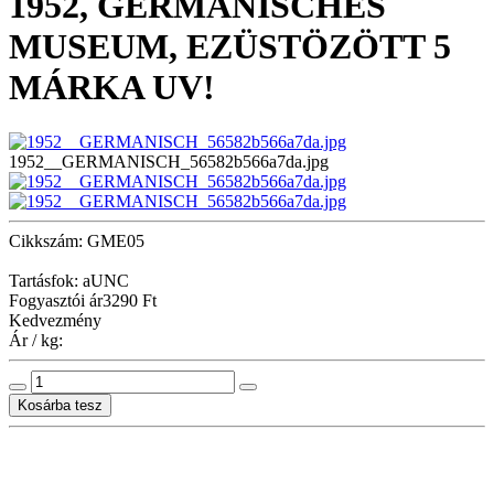
1952, GERMANISCHES
MUSEUM, EZÜSTÖZÖTT 5
MÁRKA UV!
1952__GERMANISCH_56582b566a7da.jpg
Cikkszám: GME05
Tartásfok: aUNC
Fogyasztói ár
3290 Ft
Kedvezmény
Ár / kg: