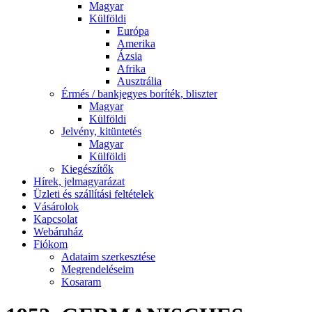
Magyar
Külföldi
Európa
Amerika
Ázsia
Afrika
Ausztrália
Érmés / bankjegyes boríték, bliszter
Magyar
Külföldi
Jelvény, kitüntetés
Magyar
Külföldi
Kiegészítők
Hírek, jelmagyarázat
Üzleti és szállítási feltételek
Vásárolok
Kapcsolat
Webáruház
Fiókom
Adataim szerkesztése
Megrendeléseim
Kosaram