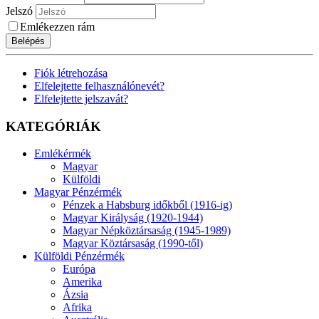
Jelszó
Emlékezzen rám
Belépés
Fiók létrehozása
Elfelejtette felhasználónevét?
Elfelejtette jelszavát?
KATEGÓRIÁK
Emlékérmék
Magyar
Külföldi
Magyar Pénzérmék
Pénzek a Habsburg időkből (1916-ig)
Magyar Királyság (1920-1944)
Magyar Népköztársaság (1945-1989)
Magyar Köztársaság (1990-től)
Külföldi Pénzérmék
Európa
Amerika
Ázsia
Afrika