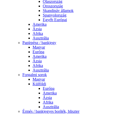
Olaszország
Oroszország
Skandináv államok
Spanyolország
Egyéb Európai
Amerika
Ázsia
Afrika
Ausztrália
Papírpénz / bankjegy
Magyar
Európa
Amerika
Ázsia
Afrika
Ausztrália
Forgalmi sorok
Magyar
Külföldi
Európa
Amerika
Ázsia
Afrika
Ausztrália
Érmés / bankjegyes boríték, bliszter