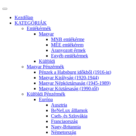
Kezdőlap
KATEGÓRIÁK
Emlékérmék
Magyar
MNB emlékérme
MÉE emlékérem
Aranyozott érmek
Egyéb emlékérmek
Külföldi
Magyar Pénzérmék
Pénzek a Habsburg időkből (1916-ig)
Magyar Királyság (1920-1944)
Magyar Népköztársaság (1945-1989)
Magyar Köztársaság (1990-től)
Külföldi Pénzérmék
Európa
Ausztria
BeNeLux álllamok
Cseh- és Szlovákia
Franciaország
Nagy-Britannia
Németország