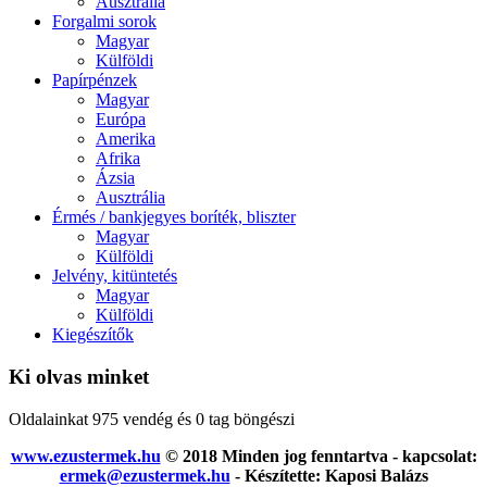
Ausztrália
Forgalmi sorok
Magyar
Külföldi
Papírpénzek
Magyar
Európa
Amerika
Afrika
Ázsia
Ausztrália
Érmés / bankjegyes boríték, bliszter
Magyar
Külföldi
Jelvény, kitüntetés
Magyar
Külföldi
Kiegészítők
Ki olvas minket
Oldalainkat 975 vendég és 0 tag böngészi
www.ezustermek.hu
© 2018 Minden jog fenntartva - kapcsolat:
ermek@ezustermek.hu
- Készítette: Kaposi Balázs