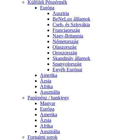
Külföldi Pénzérmék
Európa
Ausztria
BeNeLux álllamok
Cseh- és Szlovákia
Franciaország
Nagy-Britannia
Németország
Olaszország
Oroszország
Skandináv államok
Spanyolország
Egyéb Európai
Amerika
Ázsia
Afrika
Ausztrália
Papírpénz / bankjegy
Magyar
Európa
Amerika
Ázsia
Afrika
Ausztrália
Forgalmi sorok