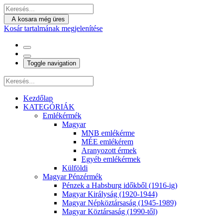
A kosara még üres
Kosár tartalmának megjelenítése
Toggle navigation
Kezdőlap
KATEGÓRIÁK
Emlékérmék
Magyar
MNB emlékérme
MÉE emlékérem
Aranyozott érmek
Egyéb emlékérmek
Külföldi
Magyar Pénzérmék
Pénzek a Habsburg időkből (1916-ig)
Magyar Királyság (1920-1944)
Magyar Népköztársaság (1945-1989)
Magyar Köztársaság (1990-től)