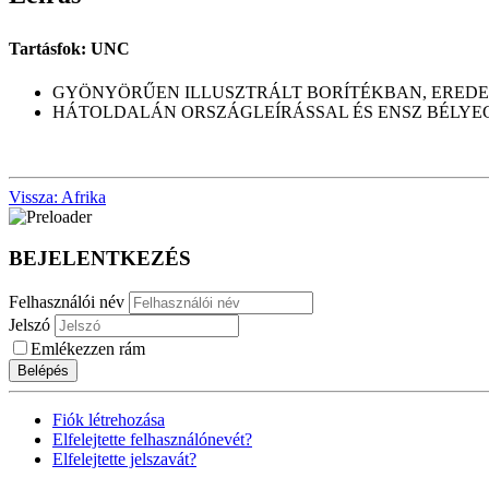
Tartásfok: UNC
GYÖNYÖRŰEN ILLUSZTRÁLT BORÍTÉKBAN, EREDET
HÁTOLDALÁN ORSZÁGLEÍRÁSSAL ÉS ENSZ BÉLYE
Vissza: Afrika
BEJELENTKEZÉS
Felhasználói név
Jelszó
Emlékezzen rám
Belépés
Fiók létrehozása
Elfelejtette felhasználónevét?
Elfelejtette jelszavát?