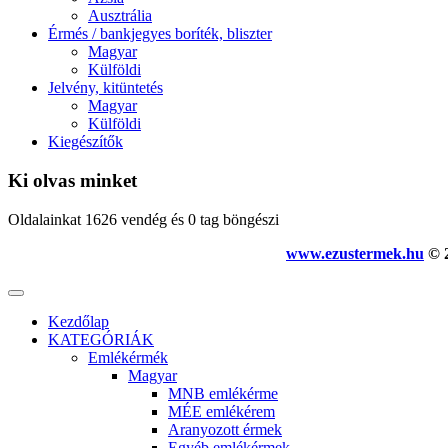
Ausztrália
Érmés / bankjegyes boríték, bliszter
Magyar
Külföldi
Jelvény, kitüntetés
Magyar
Külföldi
Kiegészítők
Ki olvas minket
Oldalainkat 1626 vendég és 0 tag böngészi
www.ezustermek.hu
© 2
Kezdőlap
KATEGÓRIÁK
Emlékérmék
Magyar
MNB emlékérme
MÉE emlékérem
Aranyozott érmek
Egyéb emlékérmek