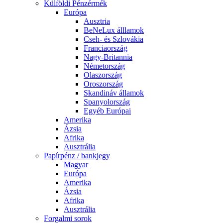
Külföldi Pénzérmék
Európa
Ausztria
BeNeLux álllamok
Cseh- és Szlovákia
Franciaország
Nagy-Britannia
Németország
Olaszország
Oroszország
Skandináv államok
Spanyolország
Egyéb Európai
Amerika
Ázsia
Afrika
Ausztrália
Papírpénz / bankjegy
Magyar
Európa
Amerika
Ázsia
Afrika
Ausztrália
Forgalmi sorok