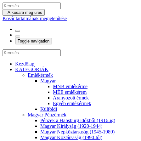
A kosara még üres
Kosár tartalmának megjelenítése
Toggle navigation
Kezdőlap
KATEGÓRIÁK
Emlékérmék
Magyar
MNB emlékérme
MÉE emlékérem
Aranyozott érmek
Egyéb emlékérmek
Külföldi
Magyar Pénzérmék
Pénzek a Habsburg időkből (1916-ig)
Magyar Királyság (1920-1944)
Magyar Népköztársaság (1945-1989)
Magyar Köztársaság (1990-től)