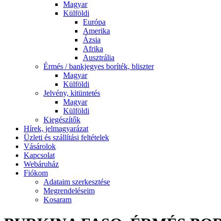
Magyar
Külföldi
Európa
Amerika
Ázsia
Afrika
Ausztrália
Érmés / bankjegyes boríték, bliszter
Magyar
Külföldi
Jelvény, kitüntetés
Magyar
Külföldi
Kiegészítők
Hírek, jelmagyarázat
Üzleti és szállítási feltételek
Vásárolok
Kapcsolat
Webáruház
Fiókom
Adataim szerkesztése
Megrendeléseim
Kosaram