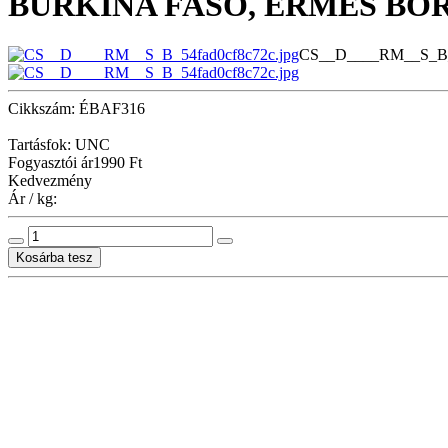
BURKINA FASO, ÉRMÉS BO
CS__D____RM__S_B_5
Cikkszám: ÉBAF316
Tartásfok: UNC
Fogyasztói ár
1990 Ft
Kedvezmény
Ár / kg: