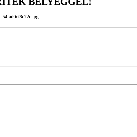
RÍTÉK BÉLYEGGEL!
4fad0cf8c72c.jpg