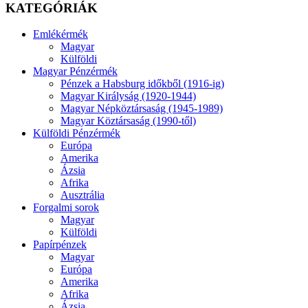
KATEGÓRIÁK
Emlékérmék
Magyar
Külföldi
Magyar Pénzérmék
Pénzek a Habsburg időkből (1916-ig)
Magyar Királyság (1920-1944)
Magyar Népköztársaság (1945-1989)
Magyar Köztársaság (1990-től)
Külföldi Pénzérmék
Európa
Amerika
Ázsia
Afrika
Ausztrália
Forgalmi sorok
Magyar
Külföldi
Papírpénzek
Magyar
Európa
Amerika
Afrika
Ázsia