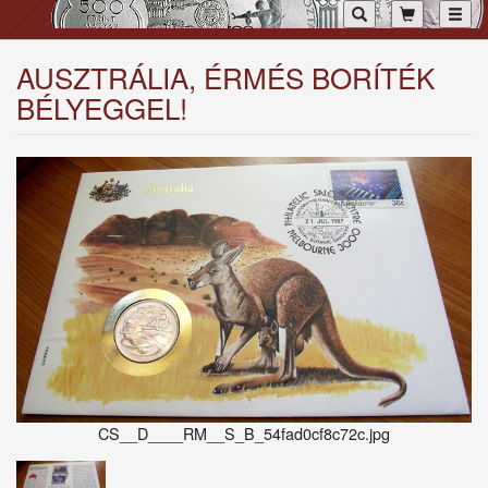
Toggl
AUSZTRÁLIA, ÉRMÉS BORÍTÉK
BÉLYEGGEL!
CS__D____RM__S_B_54fad0cf8c72c.jpg