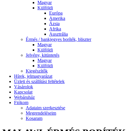
Magyar
Külföldi
Európa
Amerika
Ázsia
Afrika
Ausztrália
Érmés / bankjegyes boríték, bliszter
Magyar
Külföldi
Jelvény, kitüntetés
Magyar
Külföldi
Kiegészítők
Hírek, jelmagyarázat
Üzleti és szállítási feltételek
Vásárolok
Kapcsolat
Webáruház
Fiókom
Adataim szerkesztése
Megrendeléseim
Kosaram