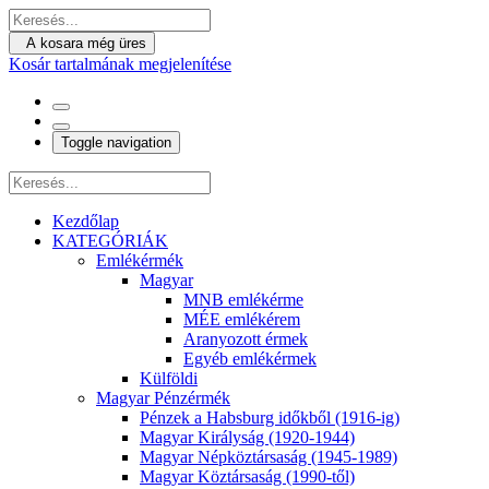
A kosara még üres
Kosár tartalmának megjelenítése
Toggle navigation
Kezdőlap
KATEGÓRIÁK
Emlékérmék
Magyar
MNB emlékérme
MÉE emlékérem
Aranyozott érmek
Egyéb emlékérmek
Külföldi
Magyar Pénzérmék
Pénzek a Habsburg időkből (1916-ig)
Magyar Királyság (1920-1944)
Magyar Népköztársaság (1945-1989)
Magyar Köztársaság (1990-től)