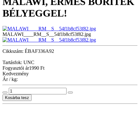
MALAWI, ÉRMÉS BORÍTÉK
BÉLYEGGEL!
MALAWI____RM__S__54f1b8cf53f82.jpg
Cikkszám: ÉBAF336A92
Tartásfok: UNC
Fogyasztói ár
1990 Ft
Kedvezmény
Ár / kg: