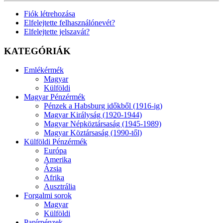
Fiók létrehozása
Elfelejtette felhasználónevét?
Elfelejtette jelszavát?
KATEGÓRIÁK
Emlékérmék
Magyar
Külföldi
Magyar Pénzérmék
Pénzek a Habsburg időkből (1916-ig)
Magyar Királyság (1920-1944)
Magyar Népköztársaság (1945-1989)
Magyar Köztársaság (1990-től)
Külföldi Pénzérmék
Európa
Amerika
Ázsia
Afrika
Ausztrália
Forgalmi sorok
Magyar
Külföldi
Papírpénzek