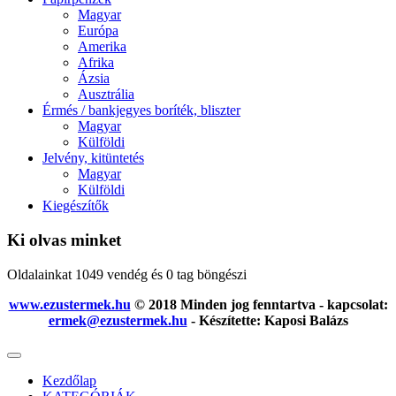
Magyar
Európa
Amerika
Afrika
Ázsia
Ausztrália
Érmés / bankjegyes boríték, bliszter
Magyar
Külföldi
Jelvény, kitüntetés
Magyar
Külföldi
Kiegészítők
Ki olvas minket
Oldalainkat 1049 vendég és 0 tag böngészi
www.ezustermek.hu
© 2018 Minden jog fenntartva - kapcsolat:
ermek@ezustermek.hu
- Készítette: Kaposi Balázs
Kezdőlap