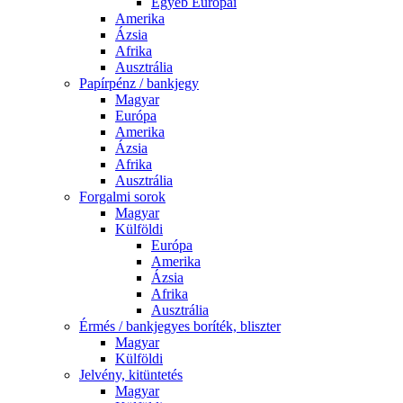
Egyéb Európai
Amerika
Ázsia
Afrika
Ausztrália
Papírpénz / bankjegy
Magyar
Európa
Amerika
Ázsia
Afrika
Ausztrália
Forgalmi sorok
Magyar
Külföldi
Európa
Amerika
Ázsia
Afrika
Ausztrália
Érmés / bankjegyes boríték, bliszter
Magyar
Külföldi
Jelvény, kitüntetés
Magyar