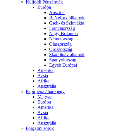
Külföldi Pénzérmék
Európa
Ausztria
BeNeLux álllamok
Cseh- és Szlovákia
Franciaország
Nagy-Britannia
Németország
Olaszország
Oroszország
Skandináv államok
Spanyolország
Egyéb Európai
Amerika
Ázsia
Afrika
Ausztrália
Papírpénz / bankjegy
Magyar
Európa
Amerika
Ázsia
Afrika
Ausztrália
Forgalmi sorok