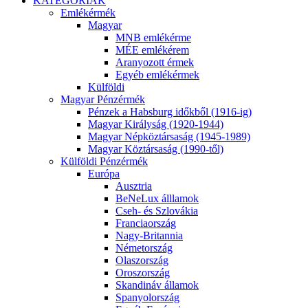
KATEGÓRIÁK
Emlékérmék
Magyar
MNB emlékérme
MÉE emlékérem
Aranyozott érmek
Egyéb emlékérmek
Külföldi
Magyar Pénzérmék
Pénzek a Habsburg időkből (1916-ig)
Magyar Királyság (1920-1944)
Magyar Népköztársaság (1945-1989)
Magyar Köztársaság (1990-től)
Külföldi Pénzérmék
Európa
Ausztria
BeNeLux álllamok
Cseh- és Szlovákia
Franciaország
Nagy-Britannia
Németország
Olaszország
Oroszország
Skandináv államok
Spanyolország