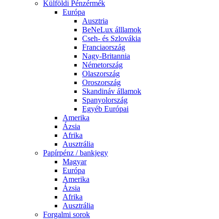
Külföldi Pénzérmék
Európa
Ausztria
BeNeLux álllamok
Cseh- és Szlovákia
Franciaország
Nagy-Britannia
Németország
Olaszország
Oroszország
Skandináv államok
Spanyolország
Egyéb Európai
Amerika
Ázsia
Afrika
Ausztrália
Papírpénz / bankjegy
Magyar
Európa
Amerika
Ázsia
Afrika
Ausztrália
Forgalmi sorok