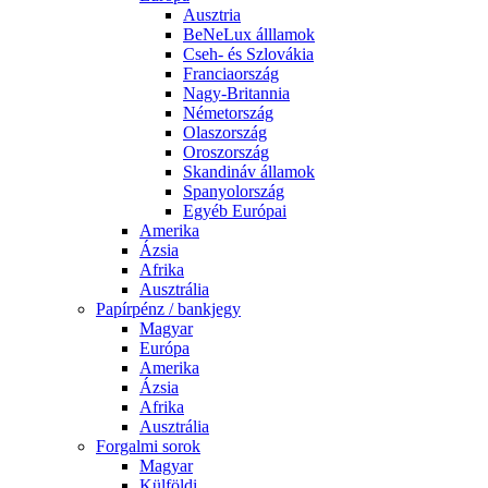
Ausztria
BeNeLux álllamok
Cseh- és Szlovákia
Franciaország
Nagy-Britannia
Németország
Olaszország
Oroszország
Skandináv államok
Spanyolország
Egyéb Európai
Amerika
Ázsia
Afrika
Ausztrália
Papírpénz / bankjegy
Magyar
Európa
Amerika
Ázsia
Afrika
Ausztrália
Forgalmi sorok
Magyar
Külföldi