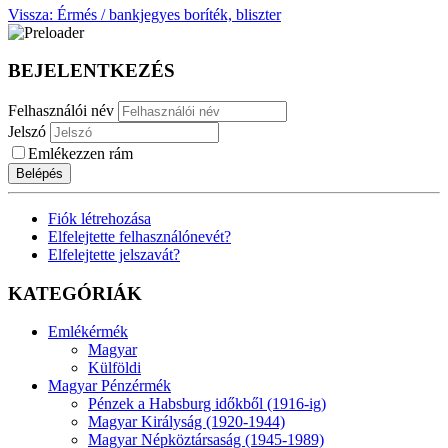
Vissza: Érmés / bankjegyes boríték, bliszter
BEJELENTKEZÉS
Felhasználói név
Jelszó
Emlékezzen rám
Belépés
Fiók létrehozása
Elfelejtette felhasználónevét?
Elfelejtette jelszavát?
KATEGÓRIÁK
Emlékérmék
Magyar
Külföldi
Magyar Pénzérmék
Pénzek a Habsburg időkből (1916-ig)
Magyar Királyság (1920-1944)
Magyar Népköztársaság (1945-1989)