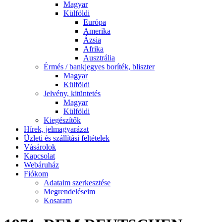
Magyar
Külföldi
Európa
Amerika
Ázsia
Afrika
Ausztrália
Érmés / bankjegyes boríték, bliszter
Magyar
Külföldi
Jelvény, kitüntetés
Magyar
Külföldi
Kiegészítők
Hírek, jelmagyarázat
Üzleti és szállítási feltételek
Vásárolok
Kapcsolat
Webáruház
Fiókom
Adataim szerkesztése
Megrendeléseim
Kosaram