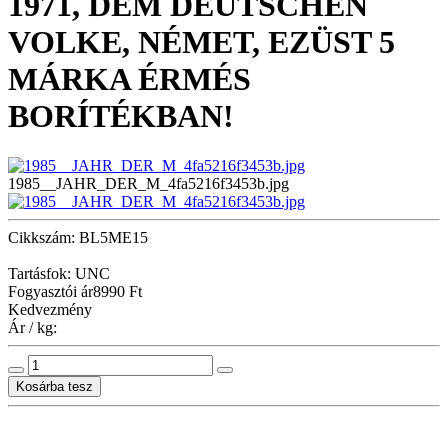
1971, DEM DEUTSCHEN
VOLKE, NÉMET, EZÜST 5
MÁRKA ÉRMÉS
BORÍTÉKBAN!
1985__JAHR_DER_M_4fa5216f3453b.jpg
Cikkszám: BL5ME15
Tartásfok: UNC
Fogyasztói ár
8990 Ft
Kedvezmény
Ár / kg: