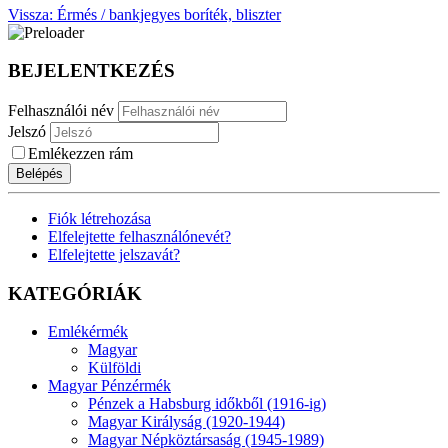
Vissza: Érmés / bankjegyes boríték, bliszter
BEJELENTKEZÉS
Felhasználói név
Jelszó
Emlékezzen rám
Belépés
Fiók létrehozása
Elfelejtette felhasználónevét?
Elfelejtette jelszavát?
KATEGÓRIÁK
Emlékérmék
Magyar
Külföldi
Magyar Pénzérmék
Pénzek a Habsburg időkből (1916-ig)
Magyar Királyság (1920-1944)
Magyar Népköztársaság (1945-1989)