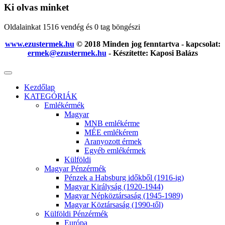
Ki olvas minket
Oldalainkat 1516 vendég és 0 tag böngészi
www.ezustermek.hu
© 2018 Minden jog fenntartva - kapcsolat:
ermek@ezustermek.hu
- Készítette: Kaposi Balázs
Kezdőlap
KATEGÓRIÁK
Emlékérmék
Magyar
MNB emlékérme
MÉE emlékérem
Aranyozott érmek
Egyéb emlékérmek
Külföldi
Magyar Pénzérmék
Pénzek a Habsburg időkből (1916-ig)
Magyar Királyság (1920-1944)
Magyar Népköztársaság (1945-1989)
Magyar Köztársaság (1990-től)
Külföldi Pénzérmék
Európa