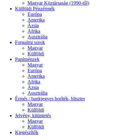
Magyar Köztársaság (1990-től)
Külföldi Pénzérmék
Európa
Amerika
Ázsia
Afrika
Ausztrália
Forgalmi sorok
Magyar
Külföldi
Papírpénzek
Magyar
Európa
Amerika
Afrika
Ázsia
Ausztrália
Érmés / bankjegyes boríték, bliszter
Magyar
Külföldi
Jelvény, kitüntetés
Magyar
Külföldi
Kiegészítők