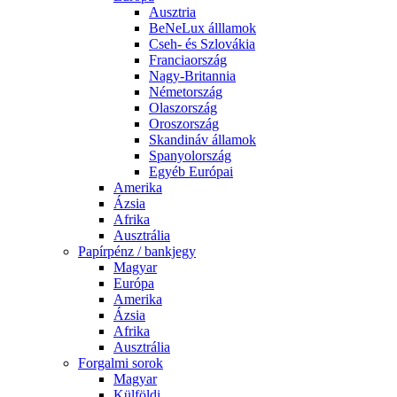
Ausztria
BeNeLux álllamok
Cseh- és Szlovákia
Franciaország
Nagy-Britannia
Németország
Olaszország
Oroszország
Skandináv államok
Spanyolország
Egyéb Európai
Amerika
Ázsia
Afrika
Ausztrália
Papírpénz / bankjegy
Magyar
Európa
Amerika
Ázsia
Afrika
Ausztrália
Forgalmi sorok
Magyar
Külföldi