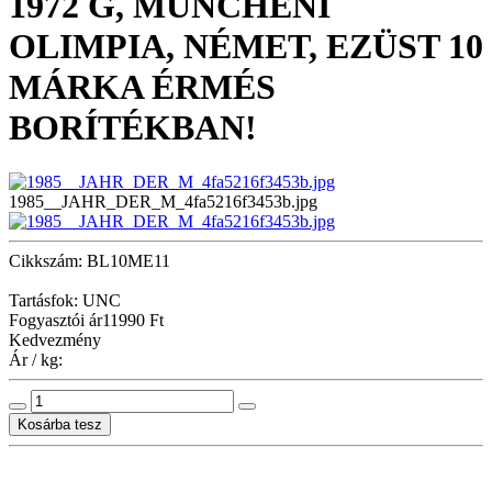
1972 G, MÜNCHENI
OLIMPIA, NÉMET, EZÜST 10
MÁRKA ÉRMÉS
BORÍTÉKBAN!
1985__JAHR_DER_M_4fa5216f3453b.jpg
Cikkszám: BL10ME11
Tartásfok: UNC
Fogyasztói ár
11990 Ft
Kedvezmény
Ár / kg: