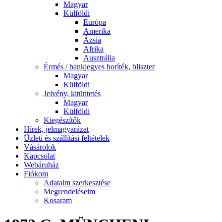
Magyar
Külföldi
Európa
Amerika
Ázsia
Afrika
Ausztrália
Érmés / bankjegyes boríték, bliszter
Magyar
Külföldi
Jelvény, kitüntetés
Magyar
Külföldi
Kiegészítők
Hírek, jelmagyarázat
Üzleti és szállítási feltételek
Vásárolok
Kapcsolat
Webáruház
Fiókom
Adataim szerkesztése
Megrendeléseim
Kosaram