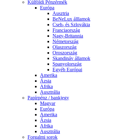
Külföldi Pénzérmék
Európa
Ausztria
BeNeLux álllamok
Cseh- és Szlovákia
Franciaország
Nagy-Britannia
Németország
Olaszország
Oroszország
Skandináv államok
Spanyolország
Egyéb Európai
Amerika
Ázsia
Afrika
Ausztrália
Papírpénz / bankjegy
Magyar
Európa
Amerika
Ázsia
Afrika
Ausztrália
Forgalmi sorok