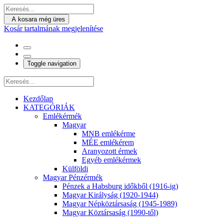
A kosara még üres
Kosár tartalmának megjelenítése
Toggle navigation
Kezdőlap
KATEGÓRIÁK
Emlékérmék
Magyar
MNB emlékérme
MÉE emlékérem
Aranyozott érmek
Egyéb emlékérmek
Külföldi
Magyar Pénzérmék
Pénzek a Habsburg időkből (1916-ig)
Magyar Királyság (1920-1944)
Magyar Népköztársaság (1945-1989)
Magyar Köztársaság (1990-től)