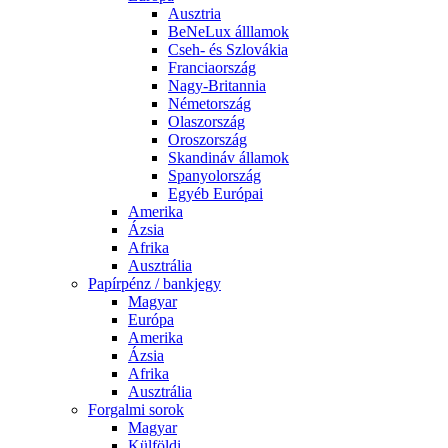
Ausztria
BeNeLux álllamok
Cseh- és Szlovákia
Franciaország
Nagy-Britannia
Németország
Olaszország
Oroszország
Skandináv államok
Spanyolország
Egyéb Európai
Amerika
Ázsia
Afrika
Ausztrália
Papírpénz / bankjegy
Magyar
Európa
Amerika
Ázsia
Afrika
Ausztrália
Forgalmi sorok
Magyar
Külföldi