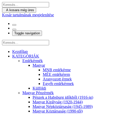
A kosara még üres
Kosár tartalmának megjelenítése
Toggle navigation
Kezdőlap
KATEGÓRIÁK
Emlékérmék
Magyar
MNB emlékérme
MÉE emlékérem
Aranyozott érmek
Egyéb emlékérmek
Külföldi
Magyar Pénzérmék
Pénzek a Habsburg időkből (1916-ig)
Magyar Királyság (1920-1944)
Magyar Népköztársaság (1945-1989)
Magyar Köztársaság (1990-től)