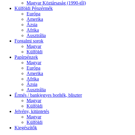
Magyar Köztársaság (1990-től)
Külföldi Pénzérmék
Európa
Amerika
Ázsia
Afrika
Ausztrália
Forgalmi sorok
Magyar
Külföldi
Papírpénzek
Magyar
Európa
Amerika
Afrika
Ázsia
Ausztrália
Érmés / bankjegyes boríték, bliszter
Magyar
Külföldi
Jelvény, kitüntetés
Magyar
Külföldi
Kiegészítők