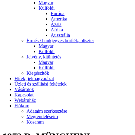
Magyar
Külföldi
Európa
Amerika
Ázsia
Afrika
Ausztrália
Érmés / bankjegyes boríték, bliszter
Magyar
Külföldi
Jelvény, kitüntetés
Magyar
Külföldi
Kiegészítők
Hírek, jelmagyarázat
Üzleti és szállítási feltételek
Vásárolok
Kapcsolat
Webáruház
Fiókom
Adataim szerkesztése
Megrendeléseim
Kosaram