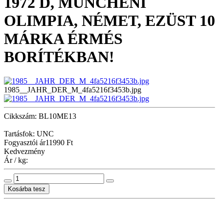
1972 D, MÜNCHENI
OLIMPIA, NÉMET, EZÜST 10
MÁRKA ÉRMÉS
BORÍTÉKBAN!
1985__JAHR_DER_M_4fa5216f3453b.jpg
Cikkszám: BL10ME13
Tartásfok: UNC
Fogyasztói ár
11990 Ft
Kedvezmény
Ár / kg: