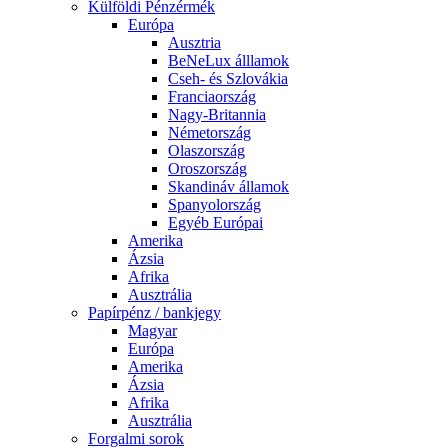
Külföldi Pénzérmék
Európa
Ausztria
BeNeLux álllamok
Cseh- és Szlovákia
Franciaország
Nagy-Britannia
Németország
Olaszország
Oroszország
Skandináv államok
Spanyolország
Egyéb Európai
Amerika
Ázsia
Afrika
Ausztrália
Papírpénz / bankjegy
Magyar
Európa
Amerika
Ázsia
Afrika
Ausztrália
Forgalmi sorok