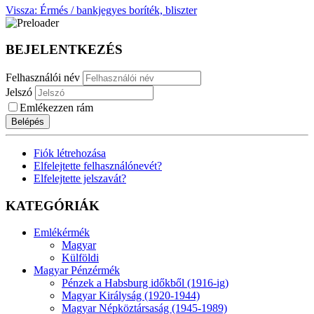
Vissza: Érmés / bankjegyes boríték, bliszter
BEJELENTKEZÉS
Felhasználói név
Jelszó
Emlékezzen rám
Belépés
Fiók létrehozása
Elfelejtette felhasználónevét?
Elfelejtette jelszavát?
KATEGÓRIÁK
Emlékérmék
Magyar
Külföldi
Magyar Pénzérmék
Pénzek a Habsburg időkből (1916-ig)
Magyar Királyság (1920-1944)
Magyar Népköztársaság (1945-1989)