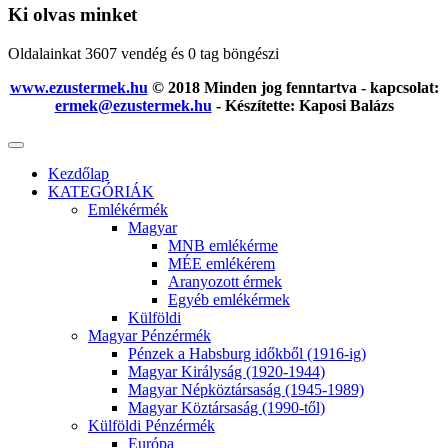
Ki olvas minket
Oldalainkat 3607 vendég és 0 tag böngészi
www.ezustermek.hu
© 2018 Minden jog fenntartva - kapcsolat:
ermek@ezustermek.hu
- Készítette: Kaposi Balázs
Kezdőlap
KATEGÓRIÁK
Emlékérmék
Magyar
MNB emlékérme
MÉE emlékérem
Aranyozott érmek
Egyéb emlékérmek
Külföldi
Magyar Pénzérmék
Pénzek a Habsburg időkből (1916-ig)
Magyar Királyság (1920-1944)
Magyar Népköztársaság (1945-1989)
Magyar Köztársaság (1990-től)
Külföldi Pénzérmék
Európa