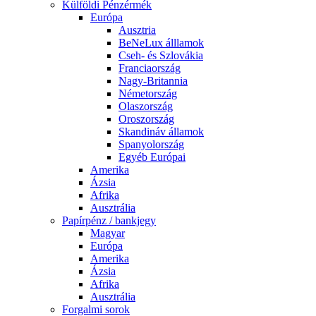
Külföldi Pénzérmék
Európa
Ausztria
BeNeLux álllamok
Cseh- és Szlovákia
Franciaország
Nagy-Britannia
Németország
Olaszország
Oroszország
Skandináv államok
Spanyolország
Egyéb Európai
Amerika
Ázsia
Afrika
Ausztrália
Papírpénz / bankjegy
Magyar
Európa
Amerika
Ázsia
Afrika
Ausztrália
Forgalmi sorok