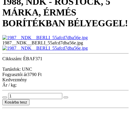
1988, NDK - ROSTOCK, 5
MÁRKA, ÉRMÉS
BORÍTÉKBAN BÉLYEGGEL!
1987__NDK__BERLI_55afcd7dba56e.jpg
Cikkszám: ÉBAF371
Tartásfok: UNC
Fogyasztói ár
3790 Ft
Kedvezmény
Ár / kg: