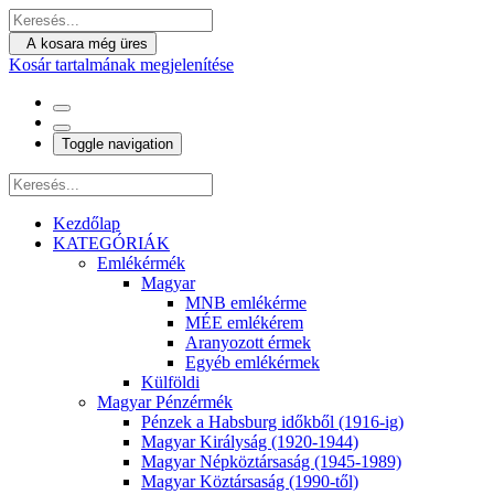
A kosara még üres
Kosár tartalmának megjelenítése
Toggle navigation
Kezdőlap
KATEGÓRIÁK
Emlékérmék
Magyar
MNB emlékérme
MÉE emlékérem
Aranyozott érmek
Egyéb emlékérmek
Külföldi
Magyar Pénzérmék
Pénzek a Habsburg időkből (1916-ig)
Magyar Királyság (1920-1944)
Magyar Népköztársaság (1945-1989)
Magyar Köztársaság (1990-től)