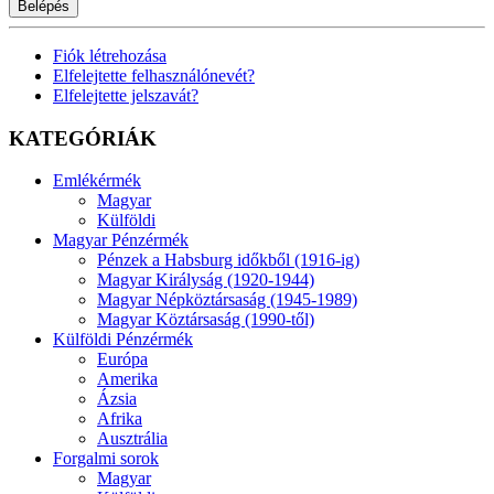
Belépés
Fiók létrehozása
Elfelejtette felhasználónevét?
Elfelejtette jelszavát?
KATEGÓRIÁK
Emlékérmék
Magyar
Külföldi
Magyar Pénzérmék
Pénzek a Habsburg időkből (1916-ig)
Magyar Királyság (1920-1944)
Magyar Népköztársaság (1945-1989)
Magyar Köztársaság (1990-től)
Külföldi Pénzérmék
Európa
Amerika
Ázsia
Afrika
Ausztrália
Forgalmi sorok
Magyar