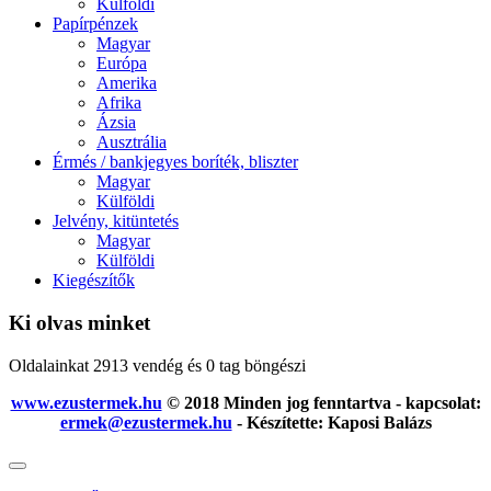
Külföldi
Papírpénzek
Magyar
Európa
Amerika
Afrika
Ázsia
Ausztrália
Érmés / bankjegyes boríték, bliszter
Magyar
Külföldi
Jelvény, kitüntetés
Magyar
Külföldi
Kiegészítők
Ki olvas minket
Oldalainkat 2913 vendég és 0 tag böngészi
www.ezustermek.hu
© 2018 Minden jog fenntartva - kapcsolat:
ermek@ezustermek.hu
- Készítette: Kaposi Balázs