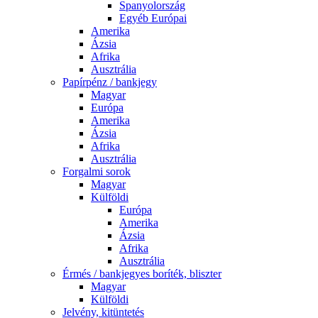
Spanyolország
Egyéb Európai
Amerika
Ázsia
Afrika
Ausztrália
Papírpénz / bankjegy
Magyar
Európa
Amerika
Ázsia
Afrika
Ausztrália
Forgalmi sorok
Magyar
Külföldi
Európa
Amerika
Ázsia
Afrika
Ausztrália
Érmés / bankjegyes boríték, bliszter
Magyar
Külföldi
Jelvény, kitüntetés