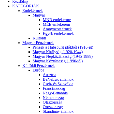
Kezdőlap
KATEGÓRIÁK
Emlékérmék
Magyar
MNB emlékérme
MÉE emlékérem
Aranyozott érmek
Egyéb emlékérmek
Külföldi
Magyar Pénzérmék
Pénzek a Habsburg időkből (1916-ig)
Magyar Királyság (1920-1944)
Magyar Népköztársaság (1945-1989)
Magyar Köztársaság (1990-től)
Külföldi Pénzérmék
Európa
Ausztria
BeNeLux álllamok
Cseh- és Szlovákia
Franciaország
Nagy-Britannia
Németország
Olaszország
Oroszország
Skandináv államok