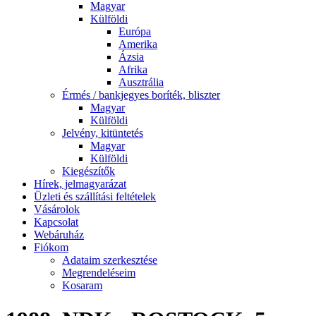
Magyar
Külföldi
Európa
Amerika
Ázsia
Afrika
Ausztrália
Érmés / bankjegyes boríték, bliszter
Magyar
Külföldi
Jelvény, kitüntetés
Magyar
Külföldi
Kiegészítők
Hírek, jelmagyarázat
Üzleti és szállítási feltételek
Vásárolok
Kapcsolat
Webáruház
Fiókom
Adataim szerkesztése
Megrendeléseim
Kosaram