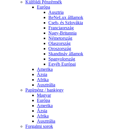
Külföldi Pénzérmék
Európa
Ausztria
BeNeLux álllamok
Cseh- és Szlovákia
Franciaország
Nagy-Britannia
Németország
Olaszország
Oroszország
Skandináv államok
Spanyolország
Egyéb Európai
Amerika
Ázsia
Afrika
Ausztrália
Papírpénz / bankjegy
Magyar
Európa
Amerika
Ázsia
Afrika
Ausztrália
Forgalmi sorok