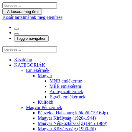
A kosara még üres
Kosár tartalmának megjelenítése
Toggle navigation
Kezdőlap
KATEGÓRIÁK
Emlékérmék
Magyar
MNB emlékérme
MÉE emlékérem
Aranyozott érmek
Egyéb emlékérmek
Külföldi
Magyar Pénzérmék
Pénzek a Habsburg időkből (1916-ig)
Magyar Királyság (1920-1944)
Magyar Népköztársaság (1945-1989)
Magyar Köztársaság (1990-től)