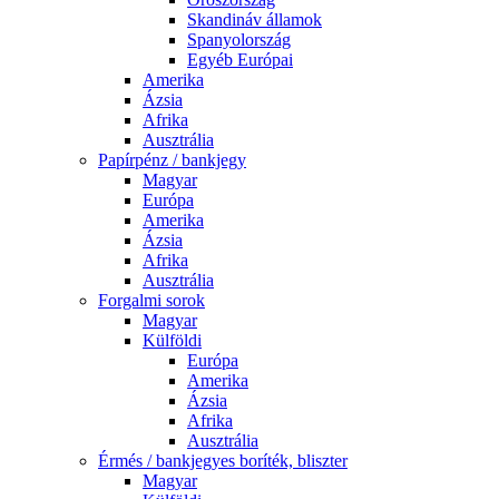
Skandináv államok
Spanyolország
Egyéb Európai
Amerika
Ázsia
Afrika
Ausztrália
Papírpénz / bankjegy
Magyar
Európa
Amerika
Ázsia
Afrika
Ausztrália
Forgalmi sorok
Magyar
Külföldi
Európa
Amerika
Ázsia
Afrika
Ausztrália
Érmés / bankjegyes boríték, bliszter
Magyar