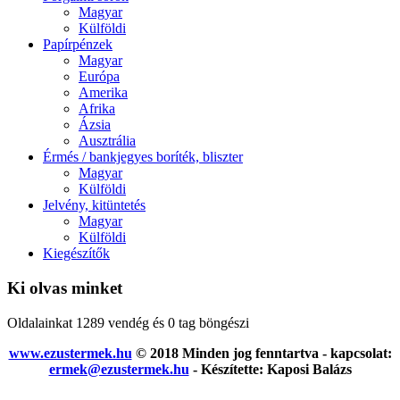
Magyar
Külföldi
Papírpénzek
Magyar
Európa
Amerika
Afrika
Ázsia
Ausztrália
Érmés / bankjegyes boríték, bliszter
Magyar
Külföldi
Jelvény, kitüntetés
Magyar
Külföldi
Kiegészítők
Ki olvas minket
Oldalainkat 1289 vendég és 0 tag böngészi
www.ezustermek.hu
© 2018 Minden jog fenntartva - kapcsolat:
ermek@ezustermek.hu
- Készítette: Kaposi Balázs