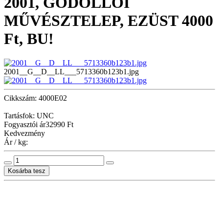
2001, GÖDÖLLŐI
MŰVÉSZTELEP, EZÜST 4000
Ft, BU!
2001__G__D__LL___5713360b123b1.jpg
Cikkszám: 4000E02
Tartásfok: UNC
Fogyasztói ár
32990 Ft
Kedvezmény
Ár / kg: