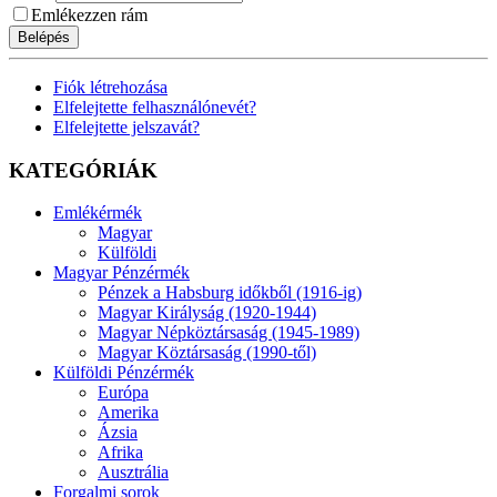
Emlékezzen rám
Belépés
Fiók létrehozása
Elfelejtette felhasználónevét?
Elfelejtette jelszavát?
KATEGÓRIÁK
Emlékérmék
Magyar
Külföldi
Magyar Pénzérmék
Pénzek a Habsburg időkből (1916-ig)
Magyar Királyság (1920-1944)
Magyar Népköztársaság (1945-1989)
Magyar Köztársaság (1990-től)
Külföldi Pénzérmék
Európa
Amerika
Ázsia
Afrika
Ausztrália
Forgalmi sorok