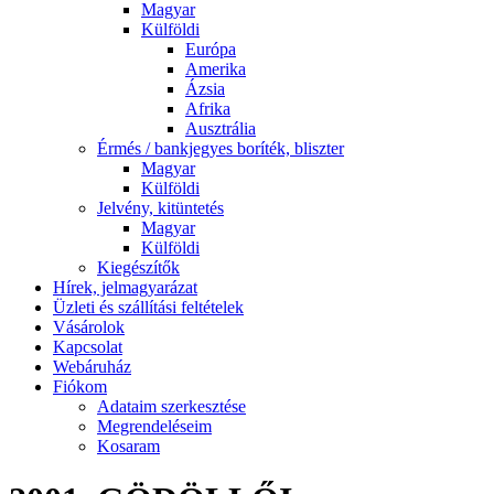
Magyar
Külföldi
Európa
Amerika
Ázsia
Afrika
Ausztrália
Érmés / bankjegyes boríték, bliszter
Magyar
Külföldi
Jelvény, kitüntetés
Magyar
Külföldi
Kiegészítők
Hírek, jelmagyarázat
Üzleti és szállítási feltételek
Vásárolok
Kapcsolat
Webáruház
Fiókom
Adataim szerkesztése
Megrendeléseim
Kosaram