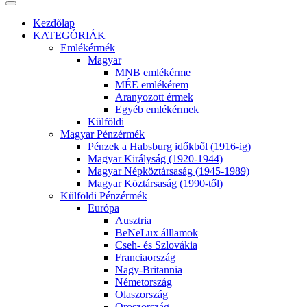
Kezdőlap
KATEGÓRIÁK
Emlékérmék
Magyar
MNB emlékérme
MÉE emlékérem
Aranyozott érmek
Egyéb emlékérmek
Külföldi
Magyar Pénzérmék
Pénzek a Habsburg időkből (1916-ig)
Magyar Királyság (1920-1944)
Magyar Népköztársaság (1945-1989)
Magyar Köztársaság (1990-től)
Külföldi Pénzérmék
Európa
Ausztria
BeNeLux álllamok
Cseh- és Szlovákia
Franciaország
Nagy-Britannia
Németország
Olaszország
Oroszország