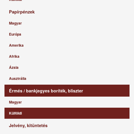
Papírpénzek
Magyar
Európa
Amerika
Afrika
Ázsia
Ausztrália
Érmés / bankjegyes boríték, bliszter
Magyar
Külföldi
Jelvény, kitüntetés