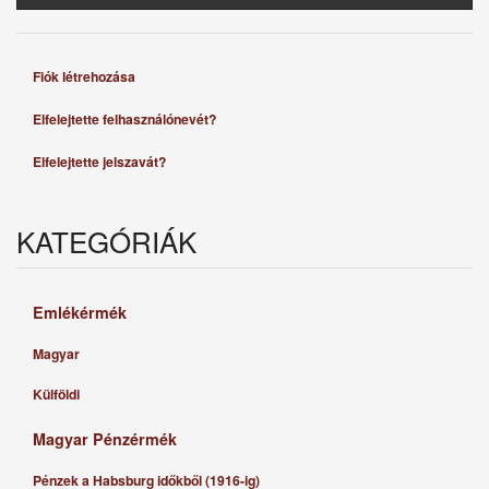
Fiók létrehozása
Elfelejtette felhasználónevét?
Elfelejtette jelszavát?
KATEGÓRIÁK
Emlékérmék
Magyar
Külföldi
Magyar Pénzérmék
Pénzek a Habsburg időkből (1916-ig)