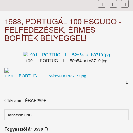
Toggl
1988, PORTUGÁL 100 ESCUDO -
FELFEDEZÉSEK, ÉRMÉS
BORÍTÉK BÉLYEGGEL!
1991__PORTUG__L__52b541a1b3719.jpg
Cikkszám: ÉBAF259B
Tartásfok: UNC
Fogyasztói ár
3590 Ft