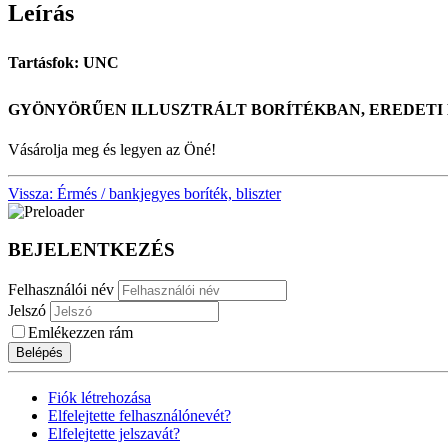
Leírás
Tartásfok: UNC
GYÖNYÖRŰEN ILLUSZTRÁLT BORÍTÉKBAN, EREDETI 
Vásárolja meg és legyen az Öné!
Vissza: Érmés / bankjegyes boríték, bliszter
BEJELENTKEZÉS
Felhasználói név
Jelszó
Emlékezzen rám
Belépés
Fiók létrehozása
Elfelejtette felhasználónevét?
Elfelejtette jelszavát?