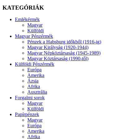
KATEGÓRIÁK
Emlékérmék
Magyar
Külföldi
Magyar Pénzérmék
Pénzek a Habsburg időkből (1916-ig)
Magyar Királyság (1920-1944)
Magyar Népköztársaság (1945-1989)
Magyar Köztársaság (1990-től)
Külföldi Pénzérmék
Európa
Amerika
Ázsia
Afrika
Ausztrália
Forgalmi sorok
Magyar
Külföldi
Papírpénzek
Magyar
Európa
Amerika
Afrika