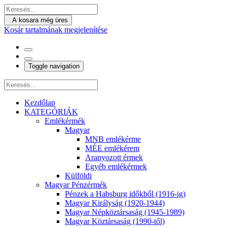
A kosara még üres
Kosár tartalmának megjelenítése
Toggle navigation
Kezdőlap
KATEGÓRIÁK
Emlékérmék
Magyar
MNB emlékérme
MÉE emlékérem
Aranyozott érmek
Egyéb emlékérmek
Külföldi
Magyar Pénzérmék
Pénzek a Habsburg időkből (1916-ig)
Magyar Királyság (1920-1944)
Magyar Népköztársaság (1945-1989)
Magyar Köztársaság (1990-től)