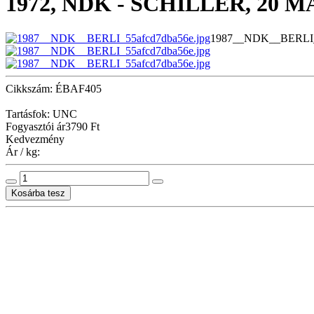
1972, NDK - SCHILLER, 2
1987__NDK__BERLI_5
Cikkszám: ÉBAF405
Tartásfok: UNC
Fogyasztói ár
3790 Ft
Kedvezmény
Ár / kg: