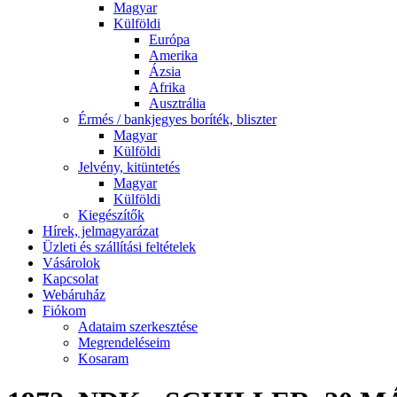
Magyar
Külföldi
Európa
Amerika
Ázsia
Afrika
Ausztrália
Érmés / bankjegyes boríték, bliszter
Magyar
Külföldi
Jelvény, kitüntetés
Magyar
Külföldi
Kiegészítők
Hírek, jelmagyarázat
Üzleti és szállítási feltételek
Vásárolok
Kapcsolat
Webáruház
Fiókom
Adataim szerkesztése
Megrendeléseim
Kosaram