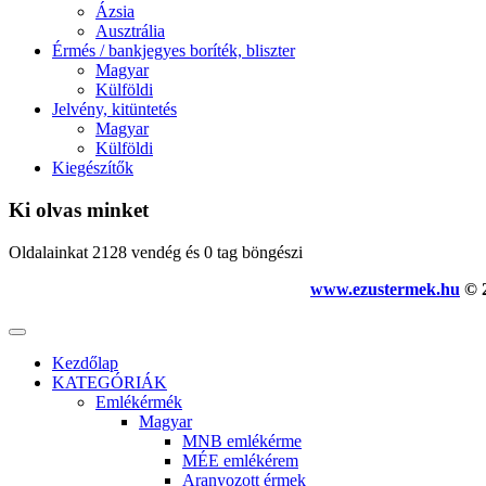
Ázsia
Ausztrália
Érmés / bankjegyes boríték, bliszter
Magyar
Külföldi
Jelvény, kitüntetés
Magyar
Külföldi
Kiegészítők
Ki olvas minket
Oldalainkat 2128 vendég és 0 tag böngészi
www.ezustermek.hu
© 2
Kezdőlap
KATEGÓRIÁK
Emlékérmék
Magyar
MNB emlékérme
MÉE emlékérem
Aranyozott érmek