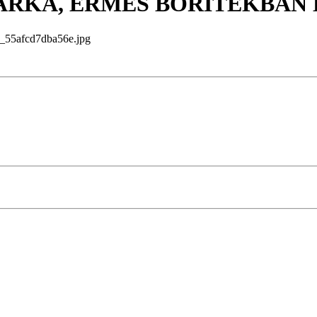
0 MÁRKA, ÉRMÉS BORÍTÉKBAN
5afcd7dba56e.jpg