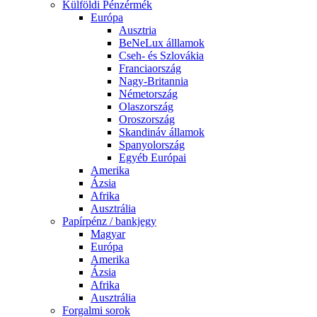
Külföldi Pénzérmék
Európa
Ausztria
BeNeLux álllamok
Cseh- és Szlovákia
Franciaország
Nagy-Britannia
Németország
Olaszország
Oroszország
Skandináv államok
Spanyolország
Egyéb Európai
Amerika
Ázsia
Afrika
Ausztrália
Papírpénz / bankjegy
Magyar
Európa
Amerika
Ázsia
Afrika
Ausztrália
Forgalmi sorok