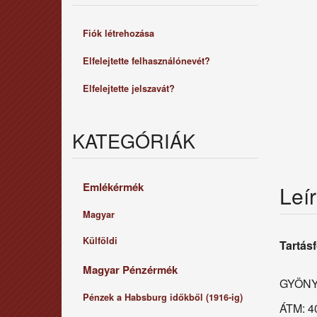
Fiók létrehozása
Elfelejtette felhasználónevét?
Elfelejtette jelszavát?
KATEGÓRIÁK
Emlékérmék
Leí
Magyar
Külföldi
Tartás
Magyar Pénzérmék
GYÖNY
Pénzek a Habsburg időkből (1916-ig)
ÁTM: 4