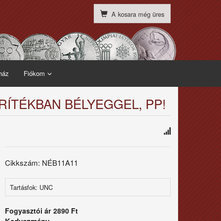
A kosara még üres
ház
Fiókom
RÍTÉKBAN BÉLYEGGEL, PP!
Cikkszám: NÉB11A11
Tartásfok: UNC
Fogyasztói ár
2890 Ft
Kedvezmény