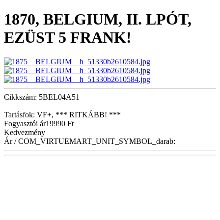
1870, BELGIUM, II. LPÓT,
EZÜST 5 FRANK!
Cikkszám: 5BEL04A51
Tartásfok: VF+, *** RITKÁBB! ***
Fogyasztói ár
19990 Ft
Kedvezmény
Ár / COM_VIRTUEMART_UNIT_SYMBOL_darab: