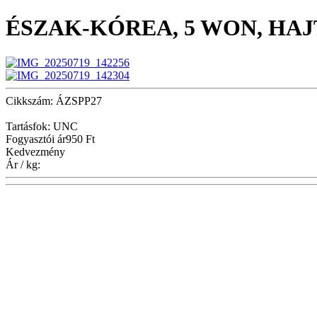
ÉSZAK-KÓREA, 5 WON, HA
Cikkszám: ÁZSPP27
Tartásfok: UNC
Fogyasztói ár
950 Ft
Kedvezmény
Ár / kg: