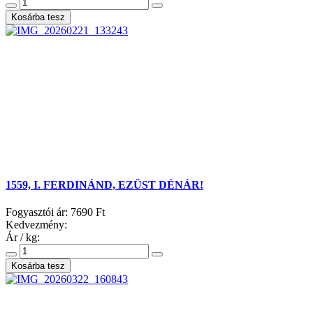
1559, I. FERDINÁND, EZÜST DÉNÁR!
Fogyasztói ár:
7690 Ft
Kedvezmény:
Ár / kg: