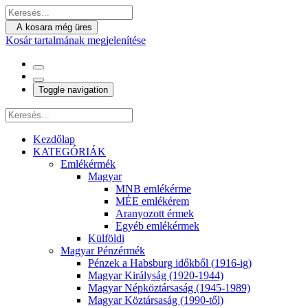
A kosara még üres
Kosár tartalmának megjelenítése
Toggle navigation
Kezdőlap
KATEGÓRIÁK
Emlékérmék
Magyar
MNB emlékérme
MÉE emlékérem
Aranyozott érmek
Egyéb emlékérmek
Külföldi
Magyar Pénzérmék
Pénzek a Habsburg időkből (1916-ig)
Magyar Királyság (1920-1944)
Magyar Népköztársaság (1945-1989)
Magyar Köztársaság (1990-től)