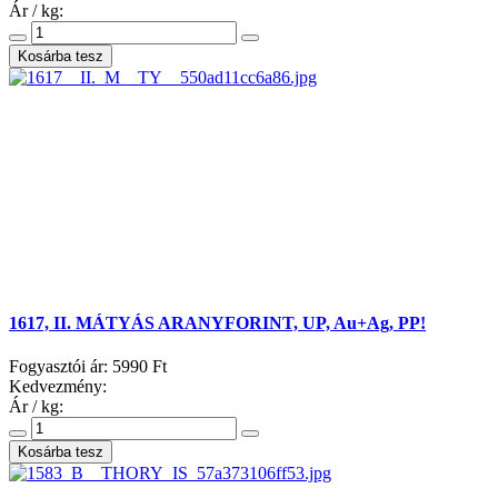
Ár / kg:
1617, II. MÁTYÁS ARANYFORINT, UP, Au+Ag, PP!
Fogyasztói ár:
5990 Ft
Kedvezmény:
Ár / kg: