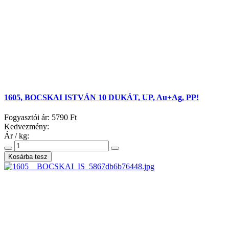
1605, BOCSKAI ISTVÁN 10 DUKÁT, UP, Au+Ag, PP!
Fogyasztói ár:
5790 Ft
Kedvezmény:
Ár / kg: