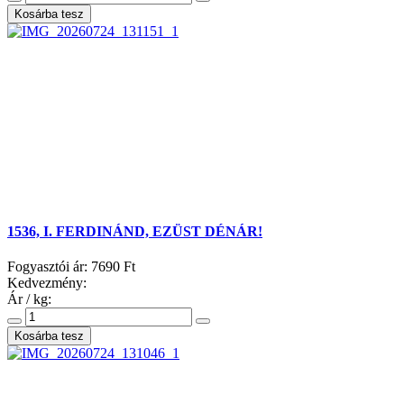
1536, I. FERDINÁND, EZÜST DÉNÁR!
Fogyasztói ár:
7690 Ft
Kedvezmény:
Ár / kg: