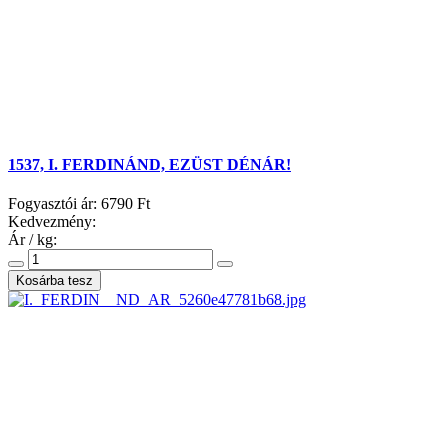
1537, I. FERDINÁND, EZÜST DÉNÁR!
Fogyasztói ár:
6790 Ft
Kedvezmény:
Ár / kg: