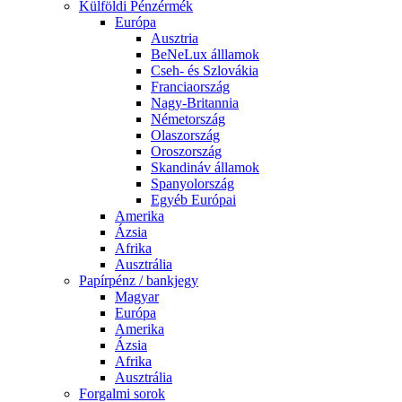
Külföldi Pénzérmék
Európa
Ausztria
BeNeLux álllamok
Cseh- és Szlovákia
Franciaország
Nagy-Britannia
Németország
Olaszország
Oroszország
Skandináv államok
Spanyolország
Egyéb Európai
Amerika
Ázsia
Afrika
Ausztrália
Papírpénz / bankjegy
Magyar
Európa
Amerika
Ázsia
Afrika
Ausztrália
Forgalmi sorok