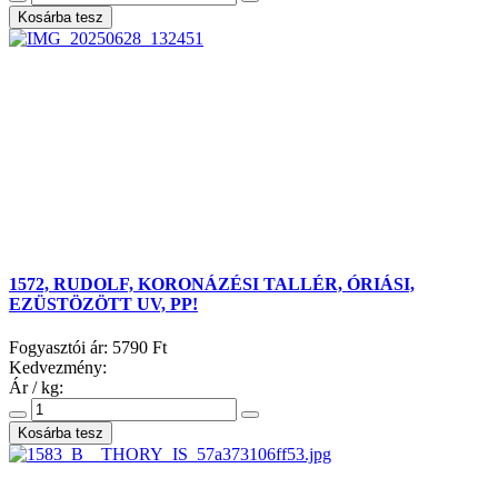
1572, RUDOLF, KORONÁZÉSI TALLÉR, ÓRIÁSI,
EZÜSTÖZÖTT UV, PP!
Fogyasztói ár:
5790 Ft
Kedvezmény:
Ár / kg: