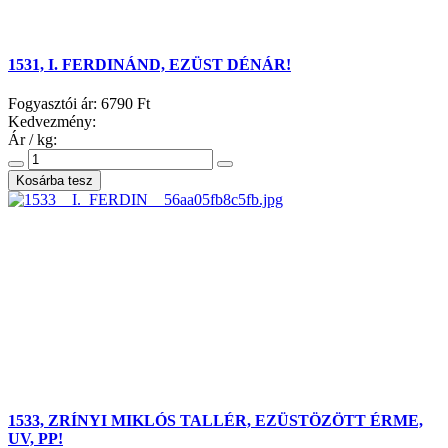
1531, I. FERDINÁND, EZÜST DÉNÁR!
Fogyasztói ár:
6790 Ft
Kedvezmény:
Ár / kg:
1533, ZRÍNYI MIKLÓS TALLÉR, EZÜSTÖZÖTT ÉRME,
UV, PP!