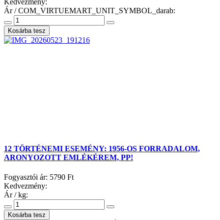
Kedvezmény:
Ár / COM_VIRTUEMART_UNIT_SYMBOL_darab:
12 TÖRTÉNEMI ESEMÉNY: 1956-OS FORRADALOM,
ARONYOZOTT EMLÉKÉREM, PP!
Fogyasztói ár:
5790 Ft
Kedvezmény:
Ár / kg: