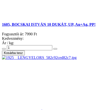
1605, BOCSKAI ISTVÁN 10 DUKÁT, UP, Au+Ag, PP!
Fogyasztói ár:
7990 Ft
Kedvezmény:
Ár / kg: