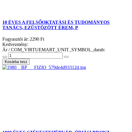
10 ÉVES A FELSŐOKTATÁSI ÉS TUDOMÁNYOS
TANÁCS, EZÜSTÖZÖTT ÉREM, P
Fogyasztói ár:
2290 Ft
Kedvezmény:
Ár / COM_VIRTUEMART_UNIT_SYMBOL_darab: