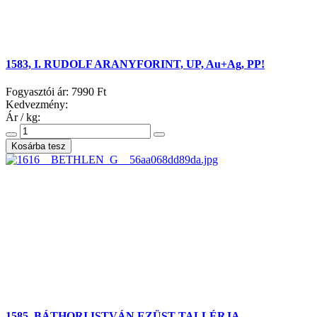
1583, I. RUDOLF ARANYFORINT, UP, Au+Ag, PP!
Fogyasztói ár:
7990 Ft
Kedvezmény:
Ár / kg:
1585, BÁTHORI ISTVÁN EZÜST TALLÉRJA,