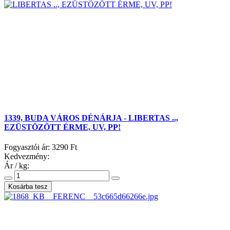
1339, BUDA VÁROS DÉNÁRJA - LIBERTAS ..,
EZÜSTÖZÖTT ÉRME, UV, PP!
Fogyasztói ár:
3290 Ft
Kedvezmény:
Ár / kg: