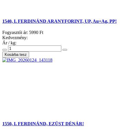
1540, I. FERDINÁND ARANYFORINT, UP, Au+Ag, PP!
Fogyasztói ár:
5990 Ft
Kedvezmény:
Ár / kg:
1550, I. FERDINÁND, EZÜST DÉNÁR!