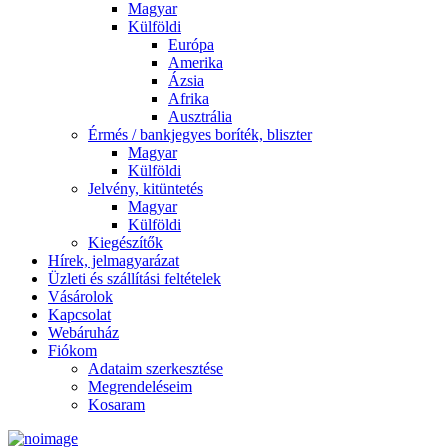
Magyar
Külföldi
Európa
Amerika
Ázsia
Afrika
Ausztrália
Érmés / bankjegyes boríték, bliszter
Magyar
Külföldi
Jelvény, kitüntetés
Magyar
Külföldi
Kiegészítők
Hírek, jelmagyarázat
Üzleti és szállítási feltételek
Vásárolok
Kapcsolat
Webáruház
Fiókom
Adataim szerkesztése
Megrendeléseim
Kosaram