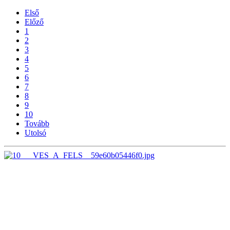
Első
Előző
1
2
3
4
5
6
7
8
9
10
Tovább
Utolsó