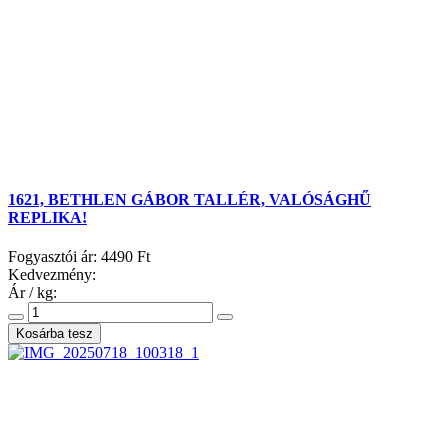
1621, BETHLEN GÁBOR TALLÉR, VALÓSÁGHŰ
REPLIKA!
Fogyasztói ár:
4490 Ft
Kedvezmény:
Ár / kg: