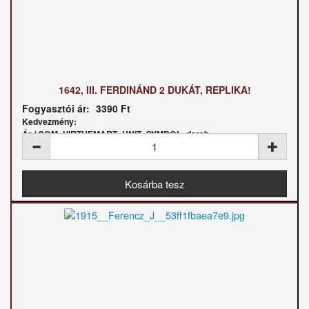
1642, III. FERDINÁND 2 DUKÁT, REPLIKA!
Fogyasztói ár:
3390 Ft
Kedvezmény:
Ár / COM_VIRTUEMART_UNIT_SYMBOL_darab: