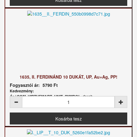
1635, II. FERDINÁND 10 DUKÁT, UP, Au+Ag, PP!
Fogyasztói ár:
5790 Ft
Kedvezmény:
Ár / COM_VIRTUEMART_UNIT_SYMBOL_darab: