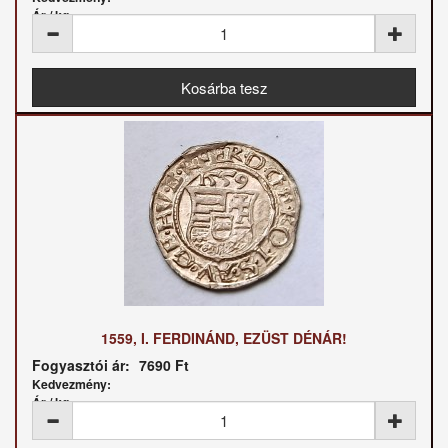
Ár / kg:
1559, I. FERDINÁND, EZÜST DÉNÁR!
Fogyasztói ár:
7690 Ft
Kedvezmény:
Ár / kg: