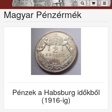
Toggl
Magyar Pénzérmék
Pénzek a Habsburg időkből
(1916-ig)