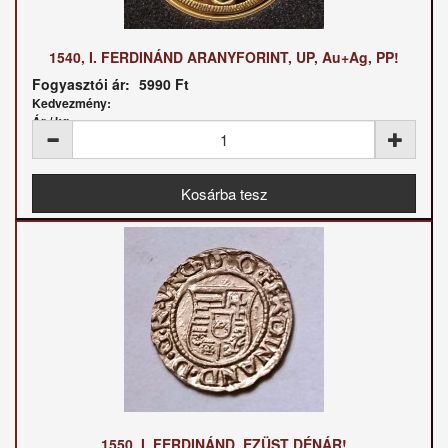
1540, I. FERDINÁND ARANYFORINT, UP, Au+Ag, PP!
Fogyasztói ár:
5990 Ft
Kedvezmény:
Ár / kg:
1550, I. FERDINÁND, EZÜST DÉNÁR!