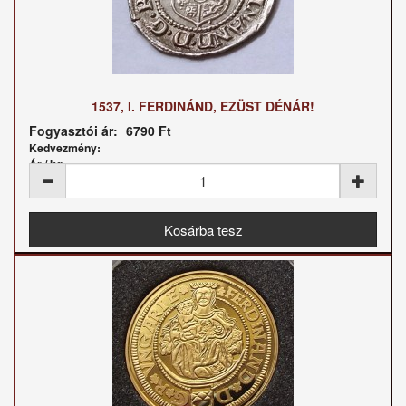
1537, I. FERDINÁND, EZÜST DÉNÁR!
Fogyasztói ár:
6790 Ft
Kedvezmény:
Ár / kg: