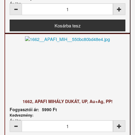
Ár / kg:
1662, APAFI MIHÁLY DUKÁT, UP, Au+Ag, PP!
Fogyasztói ár:
5990 Ft
Kedvezmény:
Ár / kg: