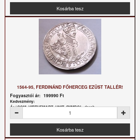
1564-95, FERDINÁND FŐHERCEG EZÜST TALLÉR!
Fogyasztói ár:
199990 Ft
Kedvezmény:
Ár / COM_VIRTUEMART_UNIT_SYMBOL_darab: