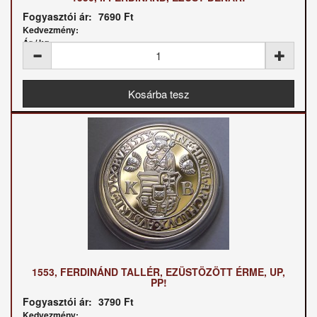
Fogyasztói ár:
7690 Ft
Kedvezmény:
Ár / kg:
1553, FERDINÁND TALLÉR, EZÜSTÖZÖTT ÉRME, UP,
PP!
Fogyasztói ár:
3790 Ft
Kedvezmény: