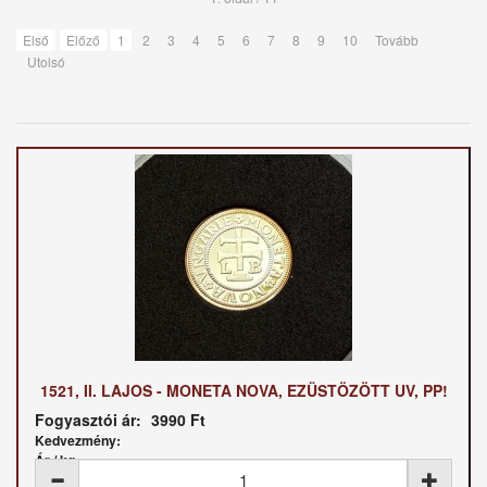
Első
Előző
1
2
3
4
5
6
7
8
9
10
Tovább
Utolsó
1521, II. LAJOS - MONETA NOVA, EZÜSTÖZÖTT UV, PP!
Fogyasztói ár:
3990 Ft
Kedvezmény:
Ár / kg: