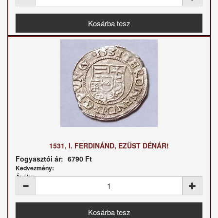
1531, I. FERDINÁND, EZÜST DÉNÁR!
Fogyasztói ár:
6790 Ft
Kedvezmény:
Ár / kg: