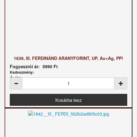
1639, III. FERDINÁND ARANYFORINT, UP, Au+Ag, PP!
Fogyasztói ár:
5990 Ft
Kedvezmény:
Ár / kg: