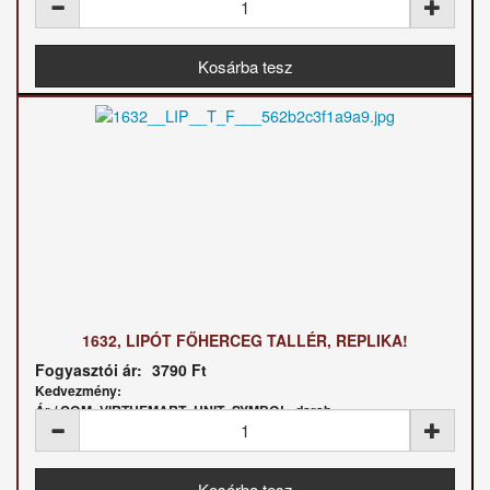
1632, LIPÓT FŐHERCEG TALLÉR, REPLIKA!
Fogyasztói ár:
3790 Ft
Kedvezmény:
Ár / COM_VIRTUEMART_UNIT_SYMBOL_darab: