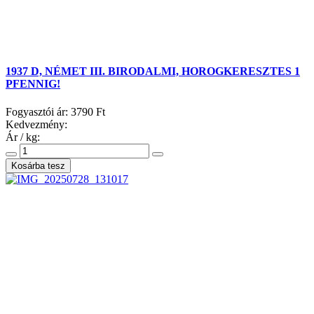
1937 D, NÉMET III. BIRODALMI, HOROGKERESZTES 1
PFENNIG!
Fogyasztói ár:
3790 Ft
Kedvezmény:
Ár / kg: