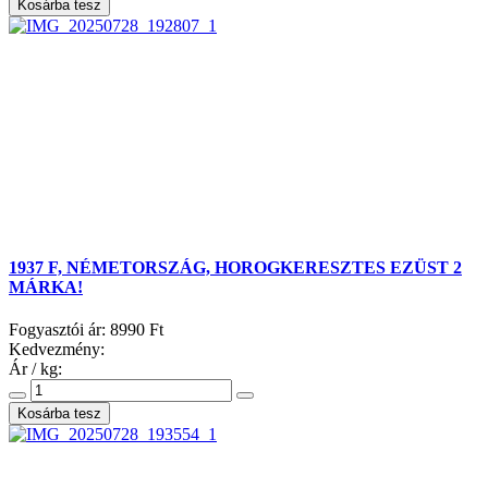
1937 F, NÉMETORSZÁG, HOROGKERESZTES EZÜST 2
MÁRKA!
Fogyasztói ár:
8990 Ft
Kedvezmény:
Ár / kg: