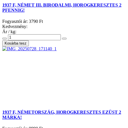
1937 F, NÉMET III. BIRODALMI, HOROGKERESZTES 2
PFENNIG!
Fogyasztói ár:
3790 Ft
Kedvezmény:
Ár / kg:
1937 F, NÉMETORSZÁG, HOROGKERESZTES EZÜST 2
MÁRKA!