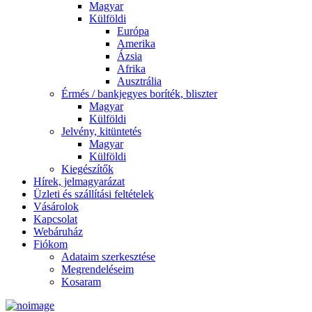
Magyar
Külföldi
Európa
Amerika
Ázsia
Afrika
Ausztrália
Érmés / bankjegyes boríték, bliszter
Magyar
Külföldi
Jelvény, kitüntetés
Magyar
Külföldi
Kiegészítők
Hírek, jelmagyarázat
Üzleti és szállítási feltételek
Vásárolok
Kapcsolat
Webáruház
Fiókom
Adataim szerkesztése
Megrendeléseim
Kosaram