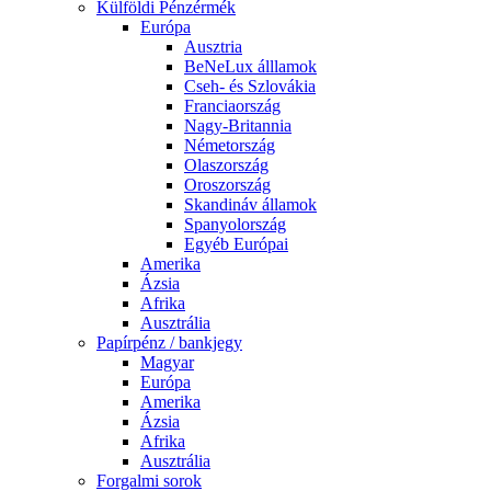
Külföldi Pénzérmék
Európa
Ausztria
BeNeLux álllamok
Cseh- és Szlovákia
Franciaország
Nagy-Britannia
Németország
Olaszország
Oroszország
Skandináv államok
Spanyolország
Egyéb Európai
Amerika
Ázsia
Afrika
Ausztrália
Papírpénz / bankjegy
Magyar
Európa
Amerika
Ázsia
Afrika
Ausztrália
Forgalmi sorok