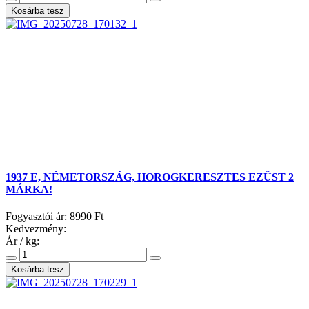
1937 E, NÉMETORSZÁG, HOROGKERESZTES EZÜST 2
MÁRKA!
Fogyasztói ár:
8990 Ft
Kedvezmény:
Ár / kg: