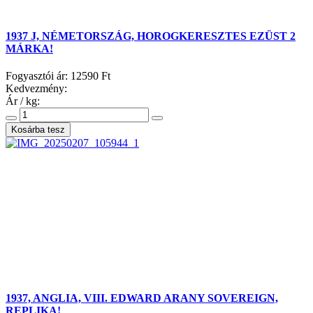
1937 J, NÉMETORSZÁG, HOROGKERESZTES EZÜST 2
MÁRKA!
Fogyasztói ár:
12590 Ft
Kedvezmény:
Ár / kg:
1937, ANGLIA, VIII. EDWARD ARANY SOVEREIGN,
REPLIKA!