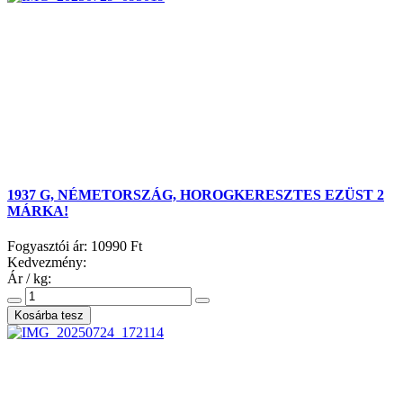
1937 G, NÉMETORSZÁG, HOROGKERESZTES EZÜST 2
MÁRKA!
Fogyasztói ár:
10990 Ft
Kedvezmény:
Ár / kg: