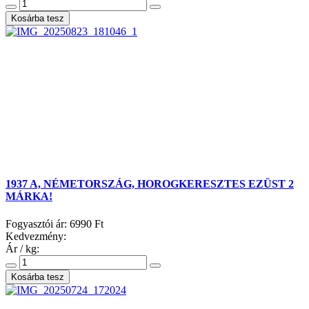
1937 A, NÉMETORSZÁG, HOROGKERESZTES EZÜST 2
MÁRKA!
Fogyasztói ár:
6990 Ft
Kedvezmény:
Ár / kg: