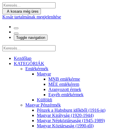
A kosara még üres
Kosár tartalmának megjelenítése
Toggle navigation
Kezdőlap
KATEGÓRIÁK
Emlékérmék
Magyar
MNB emlékérme
MÉE emlékérem
Aranyozott érmek
Egyéb emlékérmek
Külföldi
Magyar Pénzérmék
Pénzek a Habsburg időkből (1916-ig)
Magyar Királyság (1920-1944)
Magyar Népköztársaság (1945-1989)
Magyar Köztársaság (1990-től)