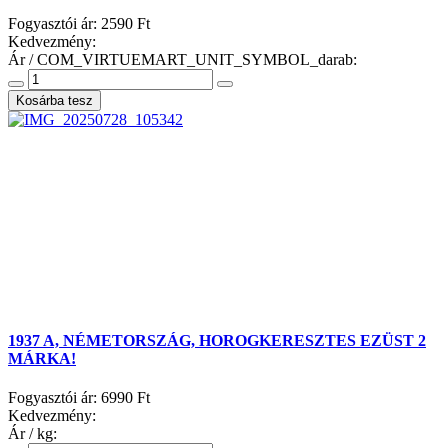
Fogyasztói ár:
2590 Ft
Kedvezmény:
Ár / COM_VIRTUEMART_UNIT_SYMBOL_darab:
1937 A, NÉMETORSZÁG, HOROGKERESZTES EZÜST 2
MÁRKA!
Fogyasztói ár:
6990 Ft
Kedvezmény:
Ár / kg: