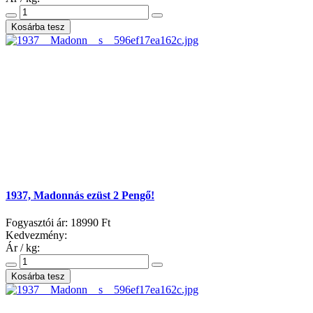
1937, Madonnás ezüst 2 Pengő!
Fogyasztói ár:
18990 Ft
Kedvezmény:
Ár / kg: