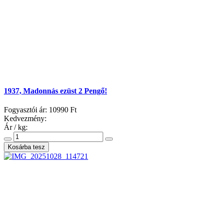
1937, Madonnás ezüst 2 Pengő!
Fogyasztói ár:
10990 Ft
Kedvezmény:
Ár / kg: