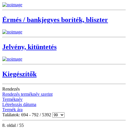
Érmés / bankjegyes boríték, bliszter
Jelvény, kitüntetés
Kiegészítők
Rendezés
Rendezés terméknév szerint
Terméknév
Létrehozás dátuma
Termék ára
Találatok: 694 - 792 / 5392
8. oldal / 55