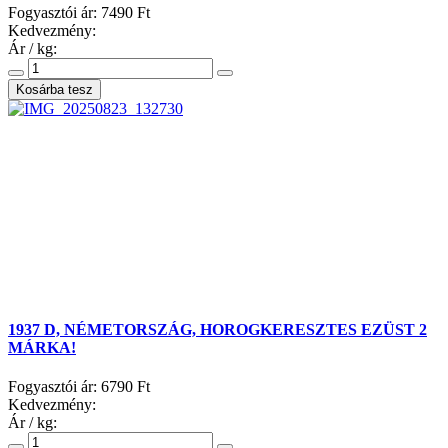
Fogyasztói ár:
7490 Ft
Kedvezmény:
Ár / kg:
1937 D, NÉMETORSZÁG, HOROGKERESZTES EZÜST 2
MÁRKA!
Fogyasztói ár:
6790 Ft
Kedvezmény:
Ár / kg: