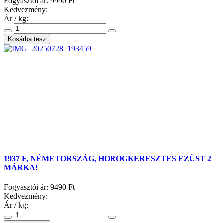
Fogyasztói ár:
9990 Ft
Kedvezmény:
Ár / kg:
1937 F, NÉMETORSZÁG, HOROGKERESZTES EZÜST 2
MÁRKA!
Fogyasztói ár:
9490 Ft
Kedvezmény:
Ár / kg: