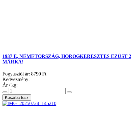
1937 E, NÉMETORSZÁG, HOROGKERESZTES EZÜST 2
MÁRKA!
Fogyasztói ár:
8790 Ft
Kedvezmény:
Ár / kg: