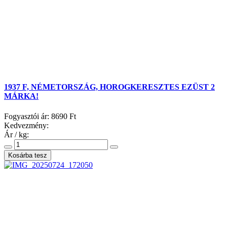
1937 F, NÉMETORSZÁG, HOROGKERESZTES EZÜST 2
MÁRKA!
Fogyasztói ár:
8690 Ft
Kedvezmény:
Ár / kg: