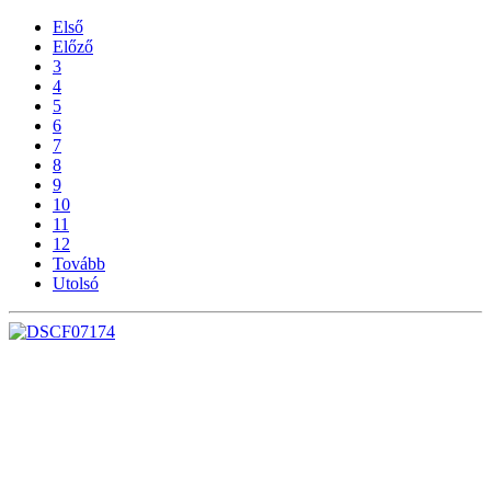
Első
Előző
3
4
5
6
7
8
9
10
11
12
Tovább
Utolsó