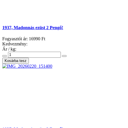
1937, Madonnás ezüst 2 Pengő!
Fogyasztói ár:
16990 Ft
Kedvezmény:
Ár / kg: