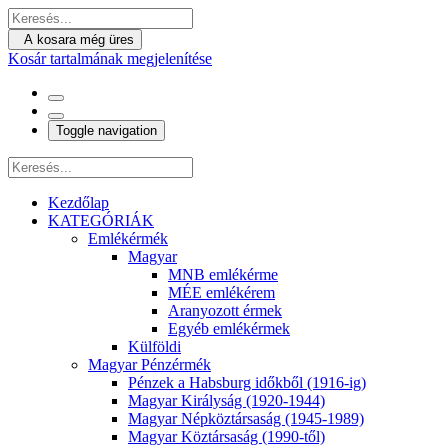
A kosara még üres
Kosár tartalmának megjelenítése
Toggle navigation
Kezdőlap
KATEGÓRIÁK
Emlékérmék
Magyar
MNB emlékérme
MÉE emlékérem
Aranyozott érmek
Egyéb emlékérmek
Külföldi
Magyar Pénzérmék
Pénzek a Habsburg időkből (1916-ig)
Magyar Királyság (1920-1944)
Magyar Népköztársaság (1945-1989)
Magyar Köztársaság (1990-től)