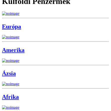
Külföldi Pénzérmék
Európa
Amerika
Ázsia
Afrika