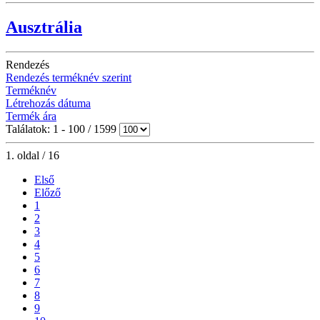
Ausztrália
Rendezés
Rendezés terméknév szerint
Terméknév
Létrehozás dátuma
Termék ára
Találatok: 1 - 100 / 1599
1. oldal / 16
Első
Előző
1
2
3
4
5
6
7
8
9