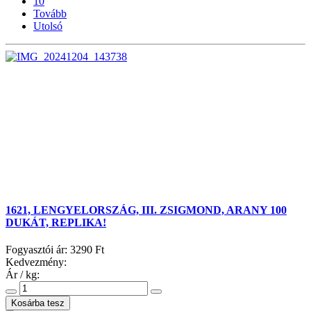
10
Tovább
Utolsó
1621, LENGYELORSZÁG, III. ZSIGMOND, ARANY 100
DUKÁT, REPLIKA!
Fogyasztói ár:
3290 Ft
Kedvezmény:
Ár / kg: