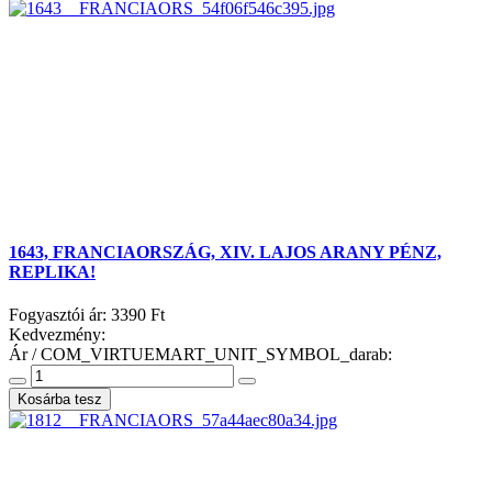
1643, FRANCIAORSZÁG, XIV. LAJOS ARANY PÉNZ,
REPLIKA!
Fogyasztói ár:
3390 Ft
Kedvezmény:
Ár / COM_VIRTUEMART_UNIT_SYMBOL_darab: