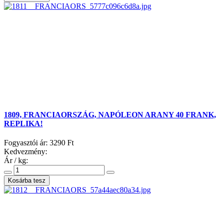
1809, FRANCIAORSZÁG, NAPÓLEON ARANY 40 FRANK,
REPLIKA!
Fogyasztói ár:
3290 Ft
Kedvezmény:
Ár / kg: