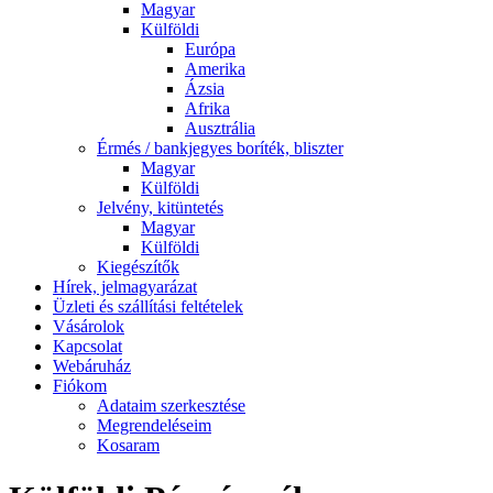
Magyar
Külföldi
Európa
Amerika
Ázsia
Afrika
Ausztrália
Érmés / bankjegyes boríték, bliszter
Magyar
Külföldi
Jelvény, kitüntetés
Magyar
Külföldi
Kiegészítők
Hírek, jelmagyarázat
Üzleti és szállítási feltételek
Vásárolok
Kapcsolat
Webáruház
Fiókom
Adataim szerkesztése
Megrendeléseim
Kosaram