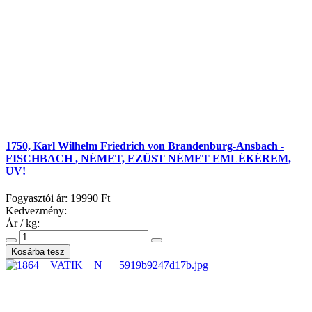
1750, Karl Wilhelm Friedrich von Brandenburg-Ansbach -
FISCHBACH , NÉMET, EZÜST NÉMET EMLÉKÉREM,
UV!
Fogyasztói ár:
19990 Ft
Kedvezmény:
Ár / kg: