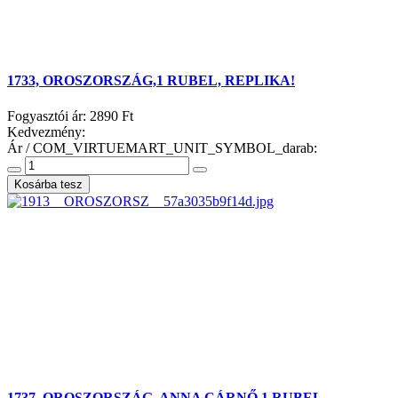
1733, OROSZORSZÁG,1 RUBEL, REPLIKA!
Fogyasztói ár:
2890 Ft
Kedvezmény:
Ár / COM_VIRTUEMART_UNIT_SYMBOL_darab:
1737, OROSZORSZÁG, ANNA CÁRNŐ 1 RUBEL,