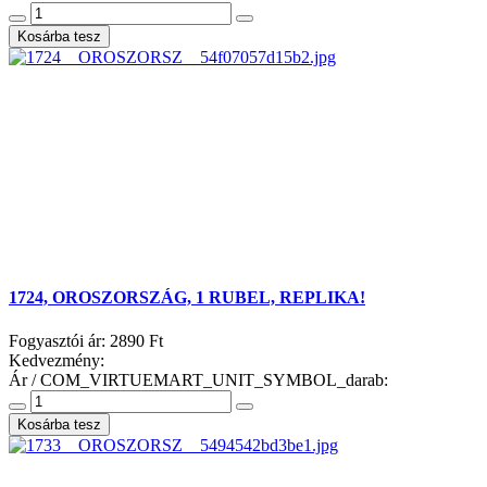
1724, OROSZORSZÁG, 1 RUBEL, REPLIKA!
Fogyasztói ár:
2890 Ft
Kedvezmény:
Ár / COM_VIRTUEMART_UNIT_SYMBOL_darab: