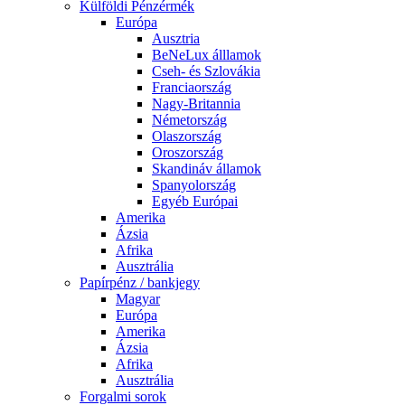
Külföldi Pénzérmék
Európa
Ausztria
BeNeLux álllamok
Cseh- és Szlovákia
Franciaország
Nagy-Britannia
Németország
Olaszország
Oroszország
Skandináv államok
Spanyolország
Egyéb Európai
Amerika
Ázsia
Afrika
Ausztrália
Papírpénz / bankjegy
Magyar
Európa
Amerika
Ázsia
Afrika
Ausztrália
Forgalmi sorok