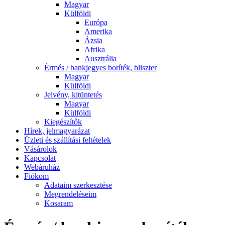
Magyar
Külföldi
Európa
Amerika
Ázsia
Afrika
Ausztrália
Érmés / bankjegyes boríték, bliszter
Magyar
Külföldi
Jelvény, kitüntetés
Magyar
Külföldi
Kiegészítők
Hírek, jelmagyarázat
Üzleti és szállítási feltételek
Vásárolok
Kapcsolat
Webáruház
Fiókom
Adataim szerkesztése
Megrendeléseim
Kosaram