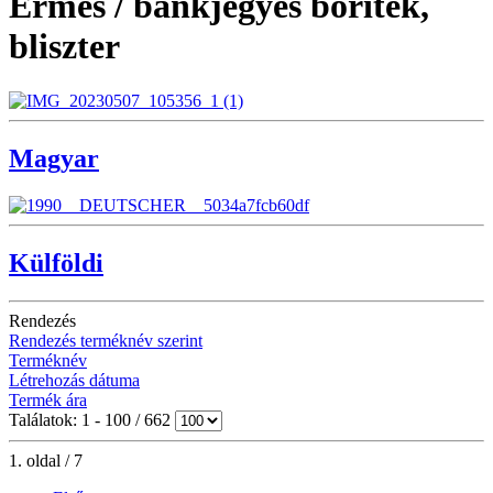
Érmés / bankjegyes boríték,
bliszter
Magyar
Külföldi
Rendezés
Rendezés terméknév szerint
Terméknév
Létrehozás dátuma
Termék ára
Találatok: 1 - 100 / 662
1. oldal / 7