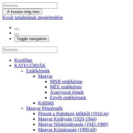
A kosara még üres
Kosár tartalmának megjelenítése
Toggle navigation
Kezdőlap
KATEGÓRIÁK
Emlékérmék
Magyar
MNB emlékérme
MÉE emlékérem
Aranyozott érmek
Egyéb emlékérmek
Külföldi
Magyar Pénzérmék
Pénzek a Habsburg időkből (1916-ig)
Magyar Királyság (1920-1944)
Magyar Népköztársaság (1945-1989)
Magyar Köztársaság (1990-től)