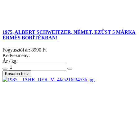
1975, ALBERT SCHWEITZER, NÉMET, EZÜST 5 MÁRKA
ÉRMÉS BORÍTÉKBAN!
Fogyasztói ár:
8990 Ft
Kedvezmény:
Ár / kg: