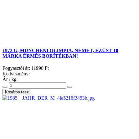
1972 G, MÜNCHENI OLIMPIA, NÉMET, EZÜST 10
MÁRKA ÉRMÉS BORÍTÉKBAN!
Fogyasztói ár:
11990 Ft
Kedvezmény:
Ár / kg: