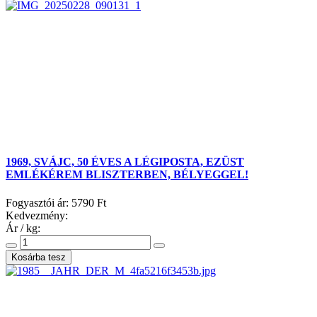
1969, SVÁJC, 50 ÉVES A LÉGIPOSTA, EZÜST
EMLÉKÉREM BLISZTERBEN, BÉLYEGGEL!
Fogyasztói ár:
5790 Ft
Kedvezmény:
Ár / kg: