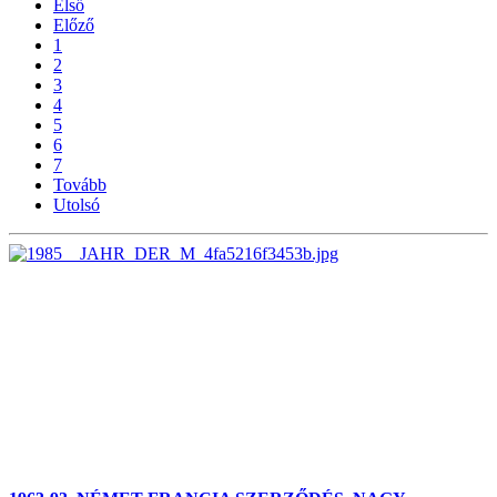
Első
Előző
1
2
3
4
5
6
7
Tovább
Utolsó