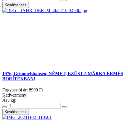
1976, Grimmelshausen, NÉMET, EZÜST 5 MÁRKA ÉRMÉS
BORÍTÉKBAN!
Fogyasztói ár:
8990 Ft
Kedvezmény:
Ár / kg: