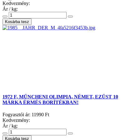
Kedvezmény:
Ár / kg:
1972 F, MÜNCHENI OLIMPIA, NÉMET, EZÜST 10
MÁRKA ÉRMÉS BORÍTÉKBAN!
Fogyasztói ár:
11990 Ft
Kedvezmény:
Ár / kg: