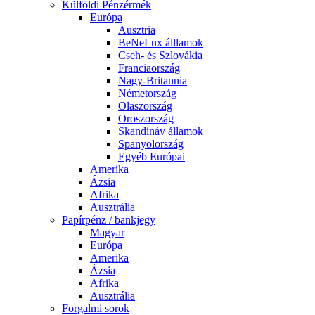
Külföldi Pénzérmék
Európa
Ausztria
BeNeLux álllamok
Cseh- és Szlovákia
Franciaország
Nagy-Britannia
Németország
Olaszország
Oroszország
Skandináv államok
Spanyolország
Egyéb Európai
Amerika
Ázsia
Afrika
Ausztrália
Papírpénz / bankjegy
Magyar
Európa
Amerika
Ázsia
Afrika
Ausztrália
Forgalmi sorok