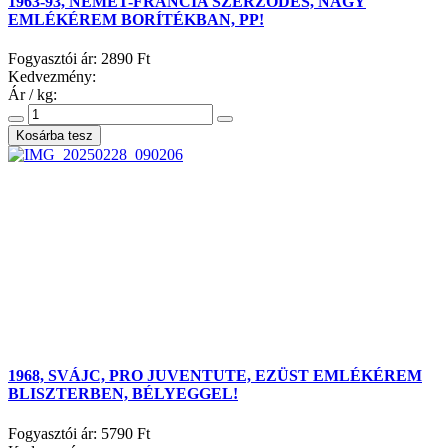
1963-93, NÉMET-FRANCIA SZERZŐDÉS, NAGY
EMLÉKÉREM BORÍTÉKBAN, PP!
Fogyasztói ár:
2890 Ft
Kedvezmény:
Ár / kg:
1968, SVÁJC, PRO JUVENTUTE, EZÜST EMLÉKÉREM
BLISZTERBEN, BÉLYEGGEL!
Fogyasztói ár:
5790 Ft