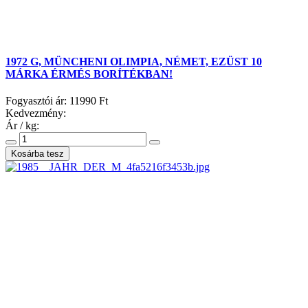
1972 G, MÜNCHENI OLIMPIA, NÉMET, EZÜST 10
MÁRKA ÉRMÉS BORÍTÉKBAN!
Fogyasztói ár:
11990 Ft
Kedvezmény:
Ár / kg: