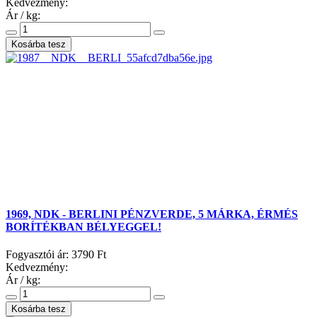
Kedvezmény:
Ár / kg:
1969, NDK - BERLINI PÉNZVERDE, 5 MÁRKA, ÉRMÉS
BORÍTÉKBAN BÉLYEGGEL!
Fogyasztói ár:
3790 Ft
Kedvezmény:
Ár / kg: