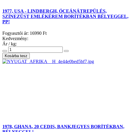
1977, USA - LINDBERGH, ÓCEÁNÁTREPÜLÉS,
SZÍNEZÜST EMLÉKÉREM BORÍTÉKBAN BÉLYEGGEL,
PP!
Fogyasztói ár:
16990 Ft
Kedvezmény:
Ár / kg:
1978, GHANA, 20 CEDIS, BANKJEGYES BORÍTÉKBAN,
BÉLYEGGEL!