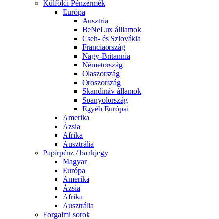
Külföldi Pénzérmék
Európa
Ausztria
BeNeLux álllamok
Cseh- és Szlovákia
Franciaország
Nagy-Britannia
Németország
Olaszország
Oroszország
Skandináv államok
Spanyolország
Egyéb Európai
Amerika
Ázsia
Afrika
Ausztrália
Papírpénz / bankjegy
Magyar
Európa
Amerika
Ázsia
Afrika
Ausztrália
Forgalmi sorok