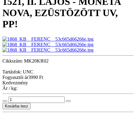
1521, II. LAJOS - MONETA
NOVA, EZÜSTÖZÖTT UV,
PP!
Cikkszám: MK20KR02
Tartásfok: UNC
Fogyasztói ár
3990 Ft
Kedvezmény
Ár / kg: