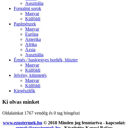
Ausztrália
Forgalmi sorok
Magyar
Külföldi
Papírpénzek
Magyar
Európa
Amerika
Afrika
Ázsia
Ausztrália
Érmés / bankjegyes boríték, bliszter
Magyar
Külföldi
Jelvény, kitüntetés
Magyar
Külföldi
Kiegészítők
Ki olvas minket
Oldalainkat 1767 vendég és 0 tag böngészi
www.ezustermek.hu
© 2018 Minden jog fenntartva - kapcsolat:
ermek@ezustermek.hu
- Készítette: Kaposi Balázs