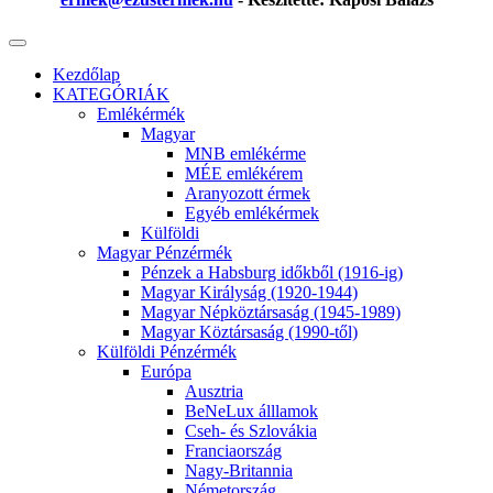
Kezdőlap
KATEGÓRIÁK
Emlékérmék
Magyar
MNB emlékérme
MÉE emlékérem
Aranyozott érmek
Egyéb emlékérmek
Külföldi
Magyar Pénzérmék
Pénzek a Habsburg időkből (1916-ig)
Magyar Királyság (1920-1944)
Magyar Népköztársaság (1945-1989)
Magyar Köztársaság (1990-től)
Külföldi Pénzérmék
Európa
Ausztria
BeNeLux álllamok
Cseh- és Szlovákia
Franciaország
Nagy-Britannia
Németország