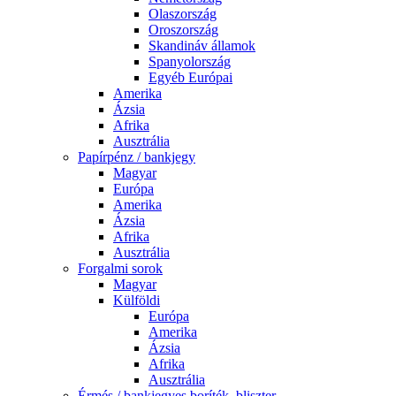
Olaszország
Oroszország
Skandináv államok
Spanyolország
Egyéb Európai
Amerika
Ázsia
Afrika
Ausztrália
Papírpénz / bankjegy
Magyar
Európa
Amerika
Ázsia
Afrika
Ausztrália
Forgalmi sorok
Magyar
Külföldi
Európa
Amerika
Ázsia
Afrika
Ausztrália
Érmés / bankjegyes boríték, bliszter