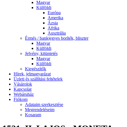
Magyar
Külföldi
Európa
Amerika
Ázsia
Afrika
Ausztrália
Érmés / bankjegyes boríték, bliszter
Magyar
Külföldi
Jelvény, kitüntetés
Magyar
Külföldi
Kiegészítők
Hírek, jelmagyarázat
Üzleti és szállítási feltételek
Vásárolok
Kapcsolat
Webáruház
Fiókom
Adataim szerkesztése
Megrendeléseim
Kosaram