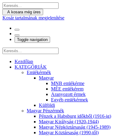
A kosara még üres
Kosár tartalmának megjelenítése
Toggle navigation
Kezdőlap
KATEGÓRIÁK
Emlékérmék
Magyar
MNB emlékérme
MÉE emlékérem
Aranyozott érmek
Egyéb emlékérmek
Külföldi
Magyar Pénzérmék
Pénzek a Habsburg időkből (1916-ig)
Magyar Királyság (1920-1944)
Magyar Népköztársaság (1945-1989)
Magyar Köztársaság (1990-től)