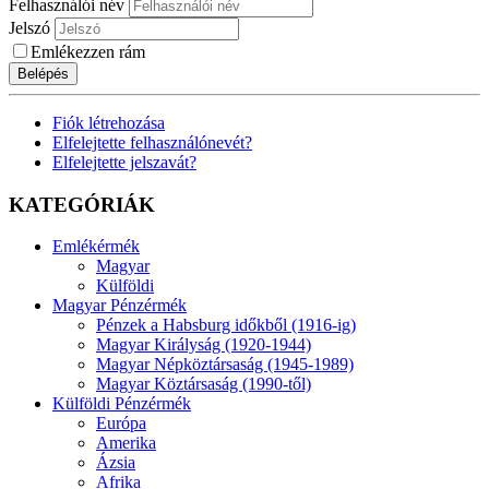
Felhasználói név
Jelszó
Emlékezzen rám
Belépés
Fiók létrehozása
Elfelejtette felhasználónevét?
Elfelejtette jelszavát?
KATEGÓRIÁK
Emlékérmék
Magyar
Külföldi
Magyar Pénzérmék
Pénzek a Habsburg időkből (1916-ig)
Magyar Királyság (1920-1944)
Magyar Népköztársaság (1945-1989)
Magyar Köztársaság (1990-től)
Külföldi Pénzérmék
Európa
Amerika
Ázsia
Afrika