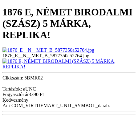
1876 E, NÉMET BIRODALMI
(SZÁSZ) 5 MÁRKA,
REPLIKA!
1876_E__N__MET_B_5877350a52764.jpg
Cikkszám: 5BMR02
Tartásfok: aUNC
Fogyasztói ár
3390 Ft
Kedvezmény
Ár / COM_VIRTUEMART_UNIT_SYMBOL_darab: