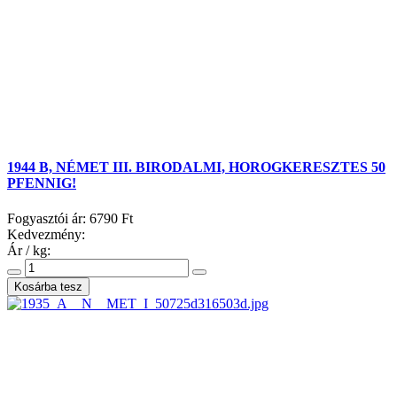
1944 B, NÉMET III. BIRODALMI, HOROGKERESZTES 50
PFENNIG!
Fogyasztói ár:
6790 Ft
Kedvezmény:
Ár / kg: