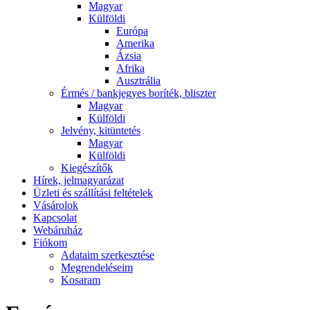
Magyar
Külföldi
Európa
Amerika
Ázsia
Afrika
Ausztrália
Érmés / bankjegyes boríték, bliszter
Magyar
Külföldi
Jelvény, kitüntetés
Magyar
Külföldi
Kiegészítők
Hírek, jelmagyarázat
Üzleti és szállítási feltételek
Vásárolok
Kapcsolat
Webáruház
Fiókom
Adataim szerkesztése
Megrendeléseim
Kosaram