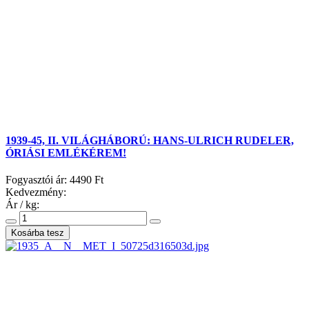
1939-45, II. VILÁGHÁBORÚ: HANS-ULRICH RUDELER,
ÓRIÁSI EMLÉKÉREM!
Fogyasztói ár:
4490 Ft
Kedvezmény:
Ár / kg: