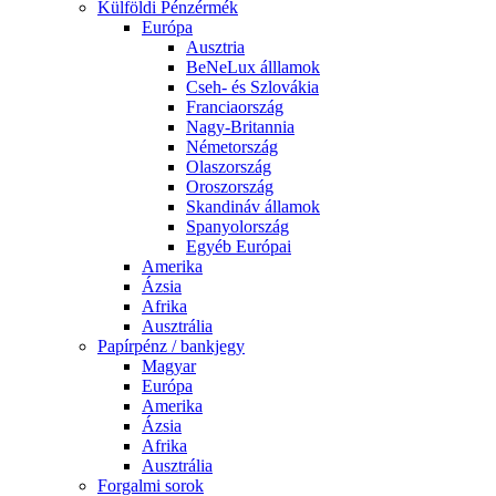
Külföldi Pénzérmék
Európa
Ausztria
BeNeLux álllamok
Cseh- és Szlovákia
Franciaország
Nagy-Britannia
Németország
Olaszország
Oroszország
Skandináv államok
Spanyolország
Egyéb Európai
Amerika
Ázsia
Afrika
Ausztrália
Papírpénz / bankjegy
Magyar
Európa
Amerika
Ázsia
Afrika
Ausztrália
Forgalmi sorok