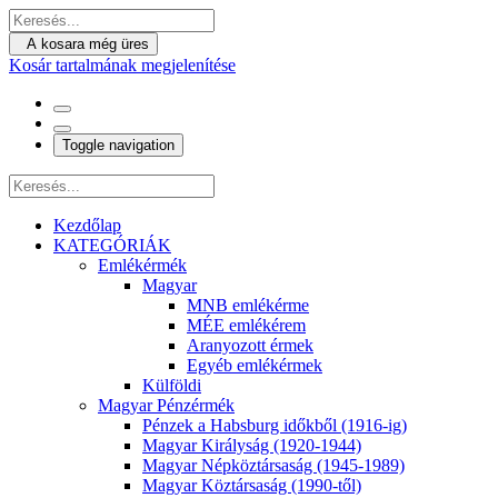
A kosara még üres
Kosár tartalmának megjelenítése
Toggle navigation
Kezdőlap
KATEGÓRIÁK
Emlékérmék
Magyar
MNB emlékérme
MÉE emlékérem
Aranyozott érmek
Egyéb emlékérmek
Külföldi
Magyar Pénzérmék
Pénzek a Habsburg időkből (1916-ig)
Magyar Királyság (1920-1944)
Magyar Népköztársaság (1945-1989)
Magyar Köztársaság (1990-től)