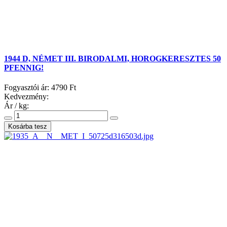
1944 D, NÉMET III. BIRODALMI, HOROGKERESZTES 50
PFENNIG!
Fogyasztói ár:
4790 Ft
Kedvezmény:
Ár / kg: