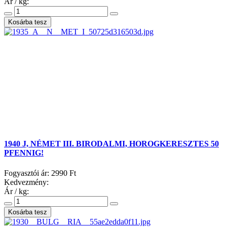
Ár / kg:
1940 J, NÉMET III. BIRODALMI, HOROGKERESZTES 50
PFENNIG!
Fogyasztói ár:
2990 Ft
Kedvezmény:
Ár / kg: