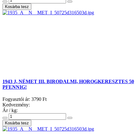
1943 J, NÉMET III. BIRODALMI, HOROGKERESZTES 50
PFENNIG!
Fogyasztói ár:
3790 Ft
Kedvezmény:
Ár / kg: