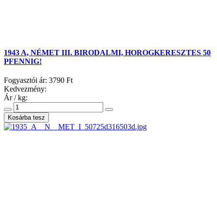
1943 A, NÉMET III. BIRODALMI, HOROGKERESZTES 50
PFENNIG!
Fogyasztói ár:
3790 Ft
Kedvezmény:
Ár / kg: