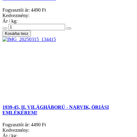
Fogyasztói ár:
4490 Ft
Kedvezmény:
Ár / kg:
1939-45, II. VILÁGHÁBORÚ - NARVIK, ÓRIÁSI
EMLÉKÉREM!
Fogyasztói ár:
4490 Ft
Kedvezmény:
Ár / kg: