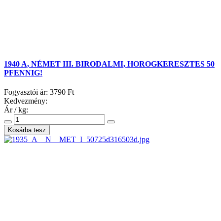
1940 A, NÉMET III. BIRODALMI, HOROGKERESZTES 50
PFENNIG!
Fogyasztói ár:
3790 Ft
Kedvezmény:
Ár / kg: