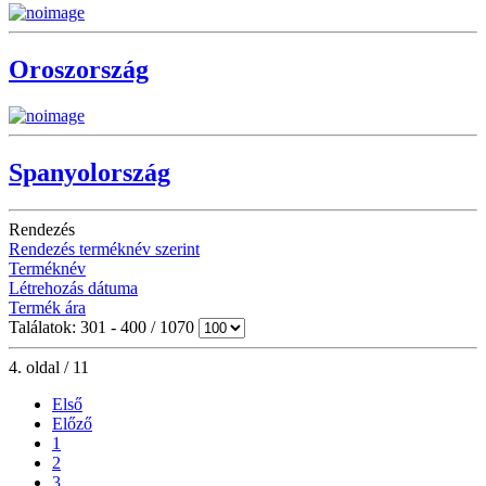
Oroszország
Spanyolország
Rendezés
Rendezés terméknév szerint
Terméknév
Létrehozás dátuma
Termék ára
Találatok: 301 - 400 / 1070
4. oldal / 11
Első
Előző
1
2
3