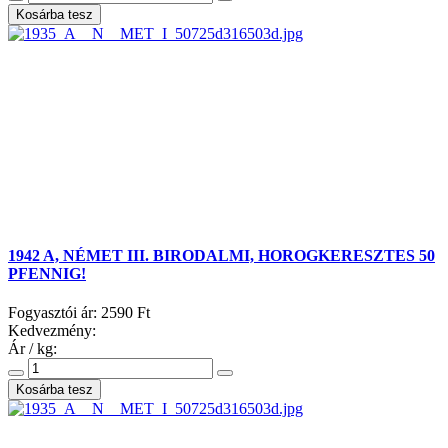
1942 A, NÉMET III. BIRODALMI, HOROGKERESZTES 50
PFENNIG!
Fogyasztói ár:
2590 Ft
Kedvezmény:
Ár / kg: