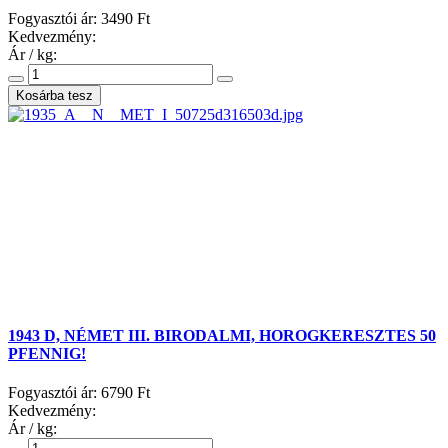
Fogyasztói ár:
3490 Ft
Kedvezmény:
Ár / kg:
1943 D, NÉMET III. BIRODALMI, HOROGKERESZTES 50
PFENNIG!
Fogyasztói ár:
6790 Ft
Kedvezmény:
Ár / kg: