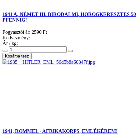
1941 A, NÉMET III. BIRODALMI, HOROGKERESZTES 50
PFENNIG!
Fogyasztói ár:
2590 Ft
Kedvezmény:
Ár / kg:
1941, ROMMEL - AFRIKAKORPS, EMLÉKÉREM!