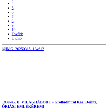
4
5
6
7
8
9
10
Tovább
Utolsó
1939-45, II. VILÁGHÁBORÚ - Großadmiral Karl Dönitz,
ÓRIÁSI EMLÉKÉREM!