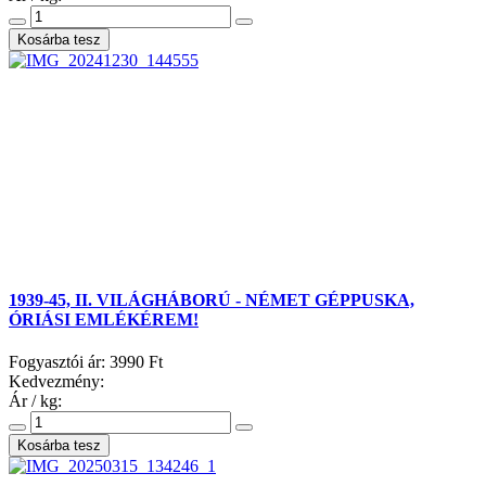
1939-45, II. VILÁGHÁBORÚ - NÉMET GÉPPUSKA,
ÓRIÁSI EMLÉKÉREM!
Fogyasztói ár:
3990 Ft
Kedvezmény:
Ár / kg: