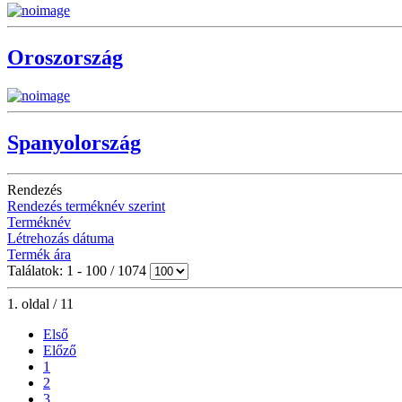
Oroszország
Spanyolország
Rendezés
Rendezés terméknév szerint
Terméknév
Létrehozás dátuma
Termék ára
Találatok: 1 - 100 / 1074
1. oldal / 11
Első
Előző
1
2
3