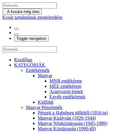
A kosara még üres
Kosár tartalmának megjelenítése
Toggle navigation
Kezdőlap
KATEGÓRIÁK
Emlékérmék
Magyar
MNB emlékérme
MÉE emlékérem
Aranyozott érmek
Egyéb emlékérmek
Külföldi
Magyar Pénzérmék
Pénzek a Habsburg időkből (1916-ig)
Magyar Királyság (1920-1944)
Magyar Népköztársaság (1945-1989)
Magyar Köztársaság (1990-től)