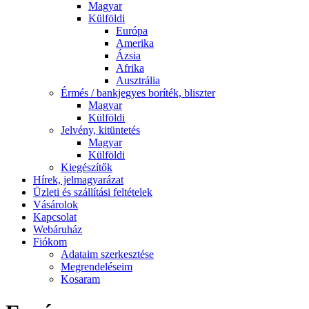
Magyar
Külföldi
Európa
Amerika
Ázsia
Afrika
Ausztrália
Érmés / bankjegyes boríték, bliszter
Magyar
Külföldi
Jelvény, kitüntetés
Magyar
Külföldi
Kiegészítők
Hírek, jelmagyarázat
Üzleti és szállítási feltételek
Vásárolok
Kapcsolat
Webáruház
Fiókom
Adataim szerkesztése
Megrendeléseim
Kosaram