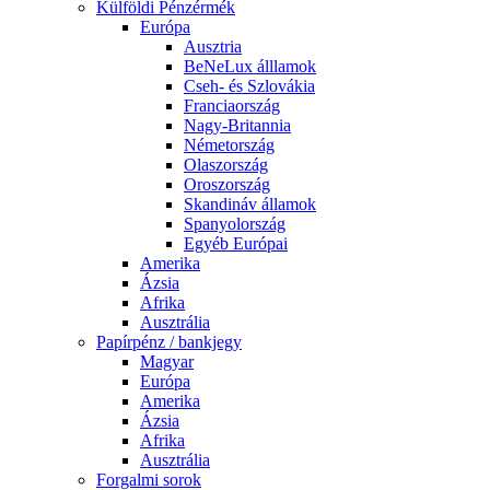
Külföldi Pénzérmék
Európa
Ausztria
BeNeLux álllamok
Cseh- és Szlovákia
Franciaország
Nagy-Britannia
Németország
Olaszország
Oroszország
Skandináv államok
Spanyolország
Egyéb Európai
Amerika
Ázsia
Afrika
Ausztrália
Papírpénz / bankjegy
Magyar
Európa
Amerika
Ázsia
Afrika
Ausztrália
Forgalmi sorok