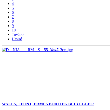
4
5
6
7
8
9
10
Tovább
Utolsó
WALES, 1 FONT, ÉRMÉS BORÍTÉK BÉLYEGGEL!