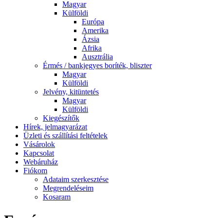
Magyar
Külföldi
Európa
Amerika
Ázsia
Afrika
Ausztrália
Érmés / bankjegyes boríték, bliszter
Magyar
Külföldi
Jelvény, kitüntetés
Magyar
Külföldi
Kiegészítők
Hírek, jelmagyarázat
Üzleti és szállítási feltételek
Vásárolok
Kapcsolat
Webáruház
Fiókom
Adataim szerkesztése
Megrendeléseim
Kosaram