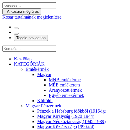
A kosara még üres
Kosár tartalmának megjelenítése
Toggle navigation
Kezdőlap
KATEGÓRIÁK
Emlékérmék
Magyar
MNB emlékérme
MÉE emlékérem
Aranyozott érmek
Egyéb emlékérmek
Külföldi
Magyar Pénzérmék
Pénzek a Habsburg időkből (1916-ig)
Magyar Királyság (1920-1944)
Magyar Népköztársaság (1945-1989)
Magyar Köztársaság (1990-től)