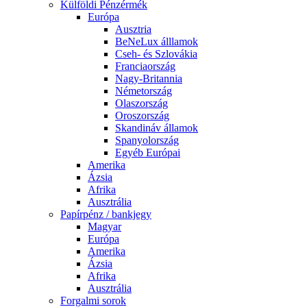
Külföldi Pénzérmék
Európa
Ausztria
BeNeLux álllamok
Cseh- és Szlovákia
Franciaország
Nagy-Britannia
Németország
Olaszország
Oroszország
Skandináv államok
Spanyolország
Egyéb Európai
Amerika
Ázsia
Afrika
Ausztrália
Papírpénz / bankjegy
Magyar
Európa
Amerika
Ázsia
Afrika
Ausztrália
Forgalmi sorok