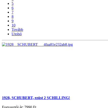
5
6
7
8
9
10
Tovább
Utolsó
1928, SCHUBERT, ezüst 2 SCHILLING!
Fogyasztói ár:
7990 Ft