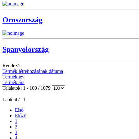
Oroszország
Spanyolország
Rendezés
Termék létrehozásának dátuma
Terméknév
Termék ára
Találatok: 1 - 100 / 1079
1. oldal / 11
Első
Előző
1
2
3
4