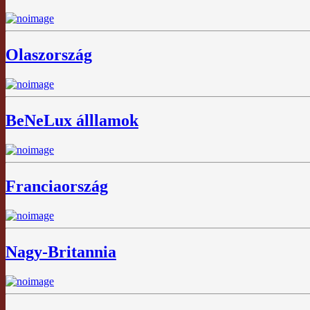
Olaszország
BeNeLux álllamok
Franciaország
Nagy-Britannia