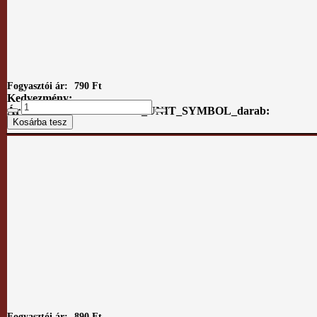
Fogyasztói ár:
790 Ft
Kedvezmény:
Ár / COM_VIRTUEMART_UNIT_SYMBOL_darab:
Fogyasztói ár:
890 Ft