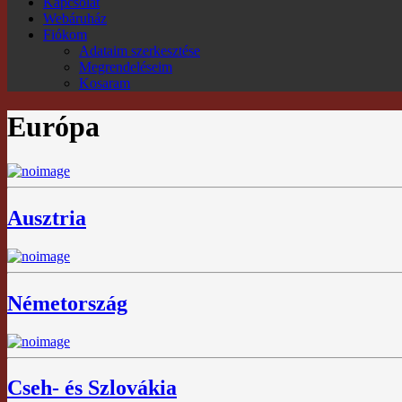
Kapcsolat
Webáruház
Fiókom
Adataim szerkesztése
Megrendeléseim
Kosaram
Európa
Ausztria
Németország
Cseh- és Szlovákia