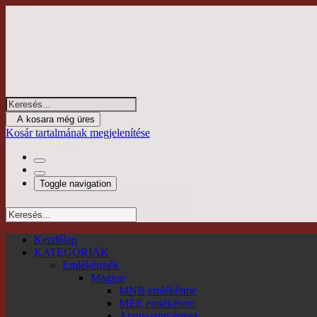
A kosara még üres
Kosár tartalmának megjelenítése
Toggle navigation
Kezdőlap
KATEGÓRIÁK
Emlékérmék
Magyar
MNB emlékérme
MÉE emlékérem
Aranyozott érmek