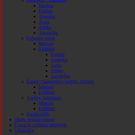
Papírpénz / bankjegy
Magyar
Európa
Amerika
Ázsia
Afrika
Ausztrália
Forgalmi sorok
Magyar
Külföldi
Európa
Amerika
Ázsia
Afrika
Ausztrália
Érmés / bankjegyes boríték, bliszter
Magyar
Külföldi
Jelvény, kitüntetés
Magyar
Külföldi
Kiegészítők
Hírek, jelmagyarázat
Üzleti és szállítási feltételek
Vásárolok