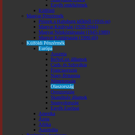
Egyéb emlékérmek
Külföldi
Magyar Pénzérmék
Pénzek a Habsburg időkből (1916-ig)
Magyar Királyság (1920-1944)
Magyar Népköztársaság (1945-1989)
Magyar Köztársaság (1990-től)
Külföldi Pénzérmék
Európa
Ausztria
BeNeLux álllamok
Cseh- és Szlovákia
Franciaország
Nagy-Britannia
Németország
Olaszország
Oroszország
Skandináv államok
Spanyolország
Egyéb Európai
Amerika
Ázsia
Afrika
Ausztrália