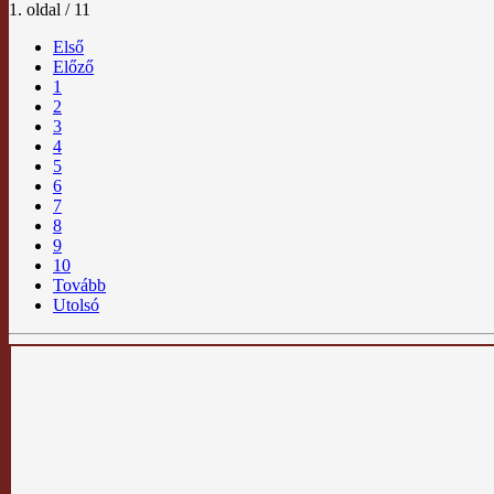
1. oldal / 11
Első
Előző
1
2
3
4
5
6
7
8
9
10
Tovább
Utolsó