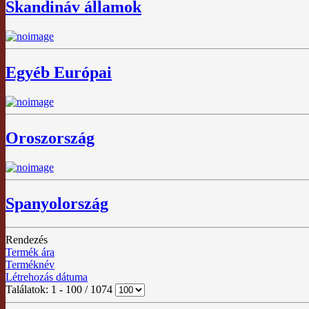
Skandináv államok
Egyéb Európai
Oroszország
Spanyolország
Rendezés
Termék ára
Terméknév
Létrehozás dátuma
Találatok: 1 - 100 / 1074