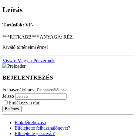
Leírás
Tartásfok: VF-
***RITKÁBB*** ANYAGA: RÉZ
Kiváló történelmi érme!
Vissza: Magyar Pénzérmék
BEJELENTKEZÉS
Felhasználói név
Jelszó
Emlékezzen rám
Belépés
Fiók létrehozása
Elfelejtette felhasználónevét?
Elfelejtette jelszavát?