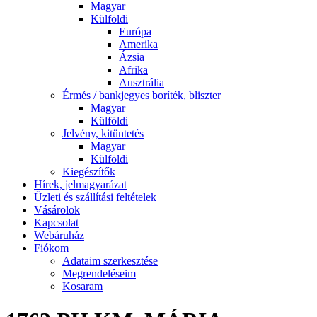
Magyar
Külföldi
Európa
Amerika
Ázsia
Afrika
Ausztrália
Érmés / bankjegyes boríték, bliszter
Magyar
Külföldi
Jelvény, kitüntetés
Magyar
Külföldi
Kiegészítők
Hírek, jelmagyarázat
Üzleti és szállítási feltételek
Vásárolok
Kapcsolat
Webáruház
Fiókom
Adataim szerkesztése
Megrendeléseim
Kosaram