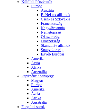
Külföldi Pénzérmék
Európa
Ausztria
BeNeLux álllamok
Cseh- és Szlovákia
Franciaország
Nagy-Britannia
Németország
Olaszország
Oroszország
Skandináv államok
Spanyolország
Egyéb Európai
Amerika
Ázsia
Afrika
Ausztrália
Papírpénz / bankjegy
Magyar
Európa
Amerika
Ázsia
Afrika
Ausztrália
Forgalmi sorok