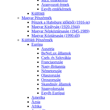
MÉE emlékérem
Aranyozott érmek
Egyéb emlékérmek
Külföldi
Magyar Pénzérmék
Pénzek a Habsburg időkből (1916-ig)
Magyar Királyság (1920-1944)
Magyar Népköztársaság (1945-1989)
Magyar Köztársaság (1990-től)
Külföldi Pénzérmék
Európa
Ausztria
BeNeLux álllamok
Cseh- és Szlovákia
Franciaország
Nagy-Britannia
Németország
Olaszország
Oroszország
Skandináv államok
Spanyolország
Egyéb Európai
Amerika
Ázsia
Afrika