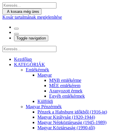
A kosara még üres
Kosár tartalmának megjelenítése
Toggle navigation
Kezdőlap
KATEGÓRIÁK
Emlékérmék
Magyar
MNB emlékérme
MÉE emlékérem
Aranyozott érmek
Egyéb emlékérmek
Külföldi
Magyar Pénzérmék
Pénzek a Habsburg időkből (1916-ig)
Magyar Királyság (1920-1944)
Magyar Népköztársaság (1945-1989)
Magyar Köztársaság (1990-től)