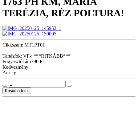
1763 PH KM, MÁRIA
TERÉZIA, RÉZ POLTURA!
Cikkszám: MT1PT01
Tartásfok: VF-; ***RITKÁBB***
Fogyasztói ár
5790 Ft
Kedvezmény
Ár / kg: