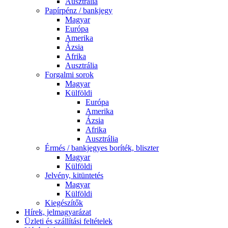
Ausztrália
Papírpénz / bankjegy
Magyar
Európa
Amerika
Ázsia
Afrika
Ausztrália
Forgalmi sorok
Magyar
Külföldi
Európa
Amerika
Ázsia
Afrika
Ausztrália
Érmés / bankjegyes boríték, bliszter
Magyar
Külföldi
Jelvény, kitüntetés
Magyar
Külföldi
Kiegészítők
Hírek, jelmagyarázat
Üzleti és szállítási feltételek