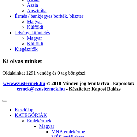
Ázsia
Ausztrália
Érmés / bankjegyes boríték, bliszter
Magyar
Külföldi
Jelvény, kitüntetés
Magyar
Külföldi
Kiegészítők
Ki olvas minket
Oldalainkat 1291 vendég és 0 tag böngészi
www.ezustermek.hu
© 2018 Minden jog fenntartva - kapcsolat:
ermek@ezustermek.hu
- Készítette: Kaposi Balázs
Kezdőlap
KATEGÓRIÁK
Emlékérmék
Magyar
MNB emlékérme