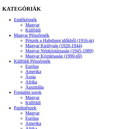
KATEGÓRIÁK
Emlékérmék
Magyar
Külföldi
Magyar Pénzérmék
Pénzek a Habsburg időkből (1916-ig)
Magyar Királyság (1920-1944)
Magyar Népköztársaság (1945-1989)
Magyar Köztársaság (1990-től)
Külföldi Pénzérmék
Európa
Amerika
Ázsia
Afrika
Ausztrália
Forgalmi sorok
Magyar
Külföldi
Papírpénzek
Magyar
Európa
Amerika
Afrika