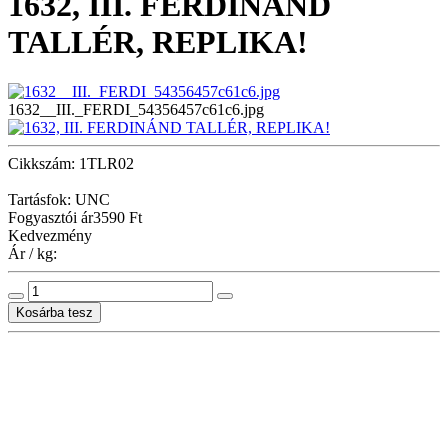
1632, III. FERDINÁND
TALLÉR, REPLIKA!
1632__III._FERDI_54356457c61c6.jpg
Cikkszám: 1TLR02
Tartásfok: UNC
Fogyasztói ár
3590 Ft
Kedvezmény
Ár / kg: