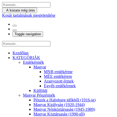
A kosara még üres
Kosár tartalmának megjelenítése
Toggle navigation
Kezdőlap
KATEGÓRIÁK
Emlékérmék
Magyar
MNB emlékérme
MÉE emlékérem
Aranyozott érmek
Egyéb emlékérmek
Külföldi
Magyar Pénzérmék
Pénzek a Habsburg időkből (1916-ig)
Magyar Királyság (1920-1944)
Magyar Népköztársaság (1945-1989)
Magyar Köztársaság (1990-től)