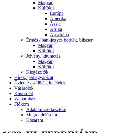
Magyar
Külföldi
Európa
Amerika
Ázsia
Afrika
Ausztrália
Érmés / bankjegyes boríték, bliszter
Magyar
Külföldi
Jelvény, kitüntetés
Magyar
Külföldi
Kiegészítők
Hírek, jelmagyarázat
Üzleti és szállítási feltételek
Vásárolok
Kapcsolat
Webáruház
Fiókom
Adataim szerkesztése
Megrendeléseim
Kosaram