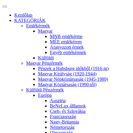
Kezdőlap
KATEGÓRIÁK
Emlékérmék
Magyar
MNB emlékérme
MÉE emlékérem
Aranyozott érmek
Egyéb emlékérmek
Külföldi
Magyar Pénzérmék
Pénzek a Habsburg időkből (1916-ig)
Magyar Királyság (1920-1944)
Magyar Népköztársaság (1945-1989)
Magyar Köztársaság (1990-től)
Külföldi Pénzérmék
Európa
Ausztria
BeNeLux álllamok
Cseh- és Szlovákia
Franciaország
Nagy-Britannia
Németország
Olaszország