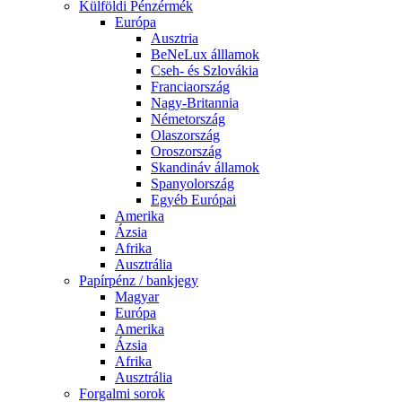
Külföldi Pénzérmék
Európa
Ausztria
BeNeLux álllamok
Cseh- és Szlovákia
Franciaország
Nagy-Britannia
Németország
Olaszország
Oroszország
Skandináv államok
Spanyolország
Egyéb Európai
Amerika
Ázsia
Afrika
Ausztrália
Papírpénz / bankjegy
Magyar
Európa
Amerika
Ázsia
Afrika
Ausztrália
Forgalmi sorok