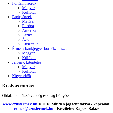
Forgalmi sorok
Magyar
Külföldi
Papírpénzek
Magyar
Európa
Amerika
Afrika
Ázsia
Ausztrália
Érmés / bankjegyes boríték, bliszter
Magyar
Külföldi
Jelvény, kitüntetés
Magyar
Külföldi
Kiegészítők
Ki olvas minket
Oldalainkat 4985 vendég és 0 tag böngészi
www.ezustermek.hu
© 2018 Minden jog fenntartva - kapcsolat:
ermek@ezustermek.hu
- Készítette: Kaposi Balázs