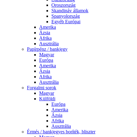
Oroszország
Skandináv államok
Spanyolország
Egyéb Európai
Amerika
Ázsia
Afrika
Ausztrália
Papírpénz / bankjegy
Magyar
Európa
Amerika
Ázsia
Afrika
Ausztrália
Forgalmi sorok
Magyar
Külföldi
Európa
Amerika
Ázsia
Afrika
Ausztrália
Érmés / bankjegyes boríték, bliszter