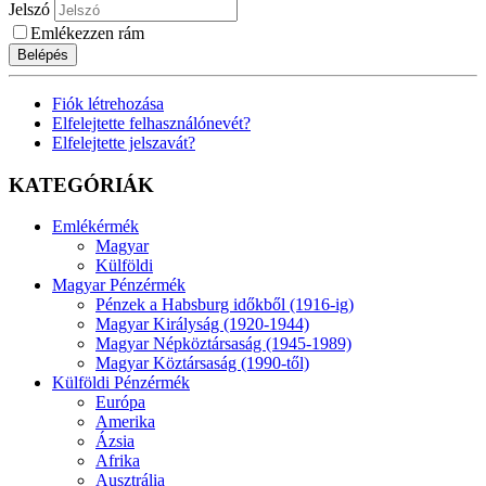
Jelszó
Emlékezzen rám
Belépés
Fiók létrehozása
Elfelejtette felhasználónevét?
Elfelejtette jelszavát?
KATEGÓRIÁK
Emlékérmék
Magyar
Külföldi
Magyar Pénzérmék
Pénzek a Habsburg időkből (1916-ig)
Magyar Királyság (1920-1944)
Magyar Népköztársaság (1945-1989)
Magyar Köztársaság (1990-től)
Külföldi Pénzérmék
Európa
Amerika
Ázsia
Afrika
Ausztrália