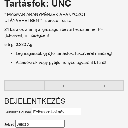
Tartásfok: UNC
""MAGYAR ARANYPÉNZEK ARANYOZOTT
UTÁNVERETBEN"" - sorozat része
24 karátos arannyal gazdagon bevont ezüstérme, PP
(tükörvert) minőségben!
5,5 g; 0.333 Ag
Legmagasabb gyűjtői tartásfok: tükörveret minőség!
Ajándéknak vagy gyűjteménybe egyaránt kitűnő!
BEJELENTKEZÉS
Felhasználói név
Jelszó