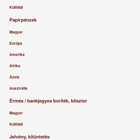
Külföldi
Papírpénzek
Magyar
Európa
Amerika
Afrika
Ázsia
Ausztrália
Érmés / bankjegyes boríték, bliszter
Magyar
Külföldi
Jelvény, kitüntetés