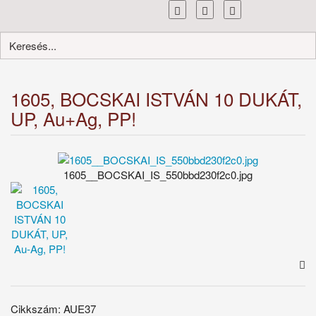
Toggle
navigation
1605, BOCSKAI ISTVÁN 10 DUKÁT,
UP, Au+Ag, PP!
1605__BOCSKAI_IS_550bbd230f2c0.jpg
Cikkszám: AUE37