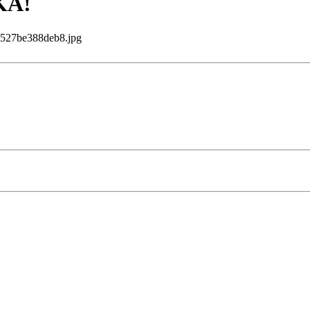
KA!
27be388deb8.jpg