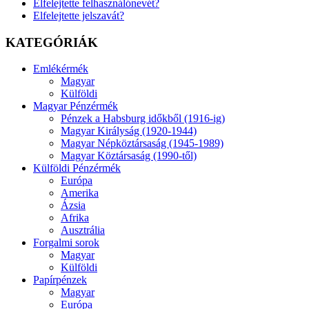
Elfelejtette felhasználónevét?
Elfelejtette jelszavát?
KATEGÓRIÁK
Emlékérmék
Magyar
Külföldi
Magyar Pénzérmék
Pénzek a Habsburg időkből (1916-ig)
Magyar Királyság (1920-1944)
Magyar Népköztársaság (1945-1989)
Magyar Köztársaság (1990-től)
Külföldi Pénzérmék
Európa
Amerika
Ázsia
Afrika
Ausztrália
Forgalmi sorok
Magyar
Külföldi
Papírpénzek
Magyar
Európa