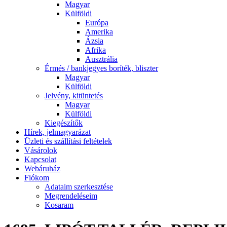
Magyar
Külföldi
Európa
Amerika
Ázsia
Afrika
Ausztrália
Érmés / bankjegyes boríték, bliszter
Magyar
Külföldi
Jelvény, kitüntetés
Magyar
Külföldi
Kiegészítők
Hírek, jelmagyarázat
Üzleti és szállítási feltételek
Vásárolok
Kapcsolat
Webáruház
Fiókom
Adataim szerkesztése
Megrendeléseim
Kosaram