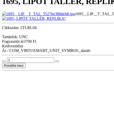
1695, LIPÓT TALLÉR, REPLI
1695__LIP__T_TAL_55
Cikkszám: 1TLRL04
Tartásfok: UNC
Fogyasztói ár
3790 Ft
Kedvezmény
Ár / COM_VIRTUEMART_UNIT_SYMBOL_darab: