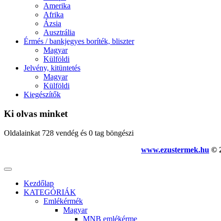
Amerika
Afrika
Ázsia
Ausztrália
Érmés / bankjegyes boríték, bliszter
Magyar
Külföldi
Jelvény, kitüntetés
Magyar
Külföldi
Kiegészítők
Ki olvas minket
Oldalainkat 728 vendég és 0 tag böngészi
www.ezustermek.hu
© 2
Kezdőlap
KATEGÓRIÁK
Emlékérmék
Magyar
MNB emlékérme