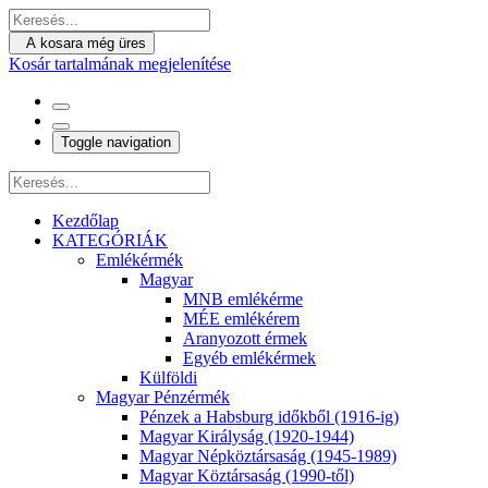
A kosara még üres
Kosár tartalmának megjelenítése
Toggle navigation
Kezdőlap
KATEGÓRIÁK
Emlékérmék
Magyar
MNB emlékérme
MÉE emlékérem
Aranyozott érmek
Egyéb emlékérmek
Külföldi
Magyar Pénzérmék
Pénzek a Habsburg időkből (1916-ig)
Magyar Királyság (1920-1944)
Magyar Népköztársaság (1945-1989)
Magyar Köztársaság (1990-től)