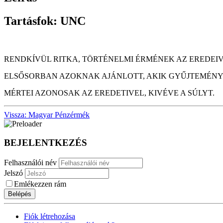
Tartásfok: UNC
RENDKÍVÜL RITKA, TÖRTÉNELMI ÉRMÉNEK AZ EREDEI
ELSŐSORBAN AZOKNAK AJÁNLOTT, AKIK GYŰJTEMÉNYÉ
MÉRTEI AZONOSAK AZ EREDETIVEL, KIVÉVE A SÚLYT.
Vissza: Magyar Pénzérmék
BEJELENTKEZÉS
Felhasználói név
Jelszó
Emlékezzen rám
Belépés
Fiók létrehozása