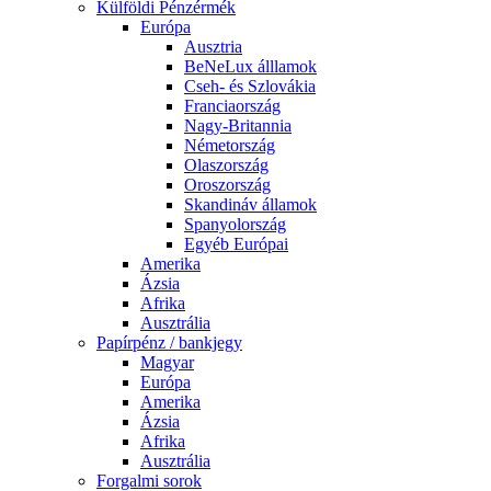
Külföldi Pénzérmék
Európa
Ausztria
BeNeLux álllamok
Cseh- és Szlovákia
Franciaország
Nagy-Britannia
Németország
Olaszország
Oroszország
Skandináv államok
Spanyolország
Egyéb Európai
Amerika
Ázsia
Afrika
Ausztrália
Papírpénz / bankjegy
Magyar
Európa
Amerika
Ázsia
Afrika
Ausztrália
Forgalmi sorok