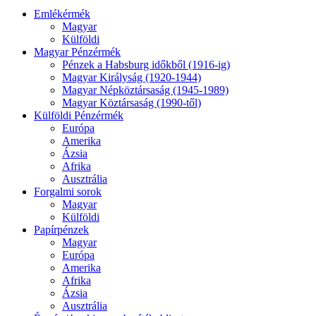
Emlékérmék
Magyar
Külföldi
Magyar Pénzérmék
Pénzek a Habsburg időkből (1916-ig)
Magyar Királyság (1920-1944)
Magyar Népköztársaság (1945-1989)
Magyar Köztársaság (1990-től)
Külföldi Pénzérmék
Európa
Amerika
Ázsia
Afrika
Ausztrália
Forgalmi sorok
Magyar
Külföldi
Papírpénzek
Magyar
Európa
Amerika
Afrika
Ázsia
Ausztrália