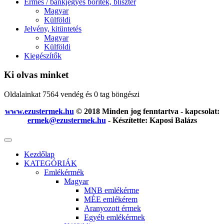
Érmés / bankjegyes boríték, bliszter
Magyar
Külföldi
Jelvény, kitüntetés
Magyar
Külföldi
Kiegészítők
Ki olvas minket
Oldalainkat 7564 vendég és 0 tag böngészi
www.ezustermek.hu
© 2018 Minden jog fenntartva - kapcsolat:
ermek@ezustermek.hu
- Készítette: Kaposi Balázs
Kezdőlap
KATEGÓRIÁK
Emlékérmék
Magyar
MNB emlékérme
MÉE emlékérem
Aranyozott érmek
Egyéb emlékérmek