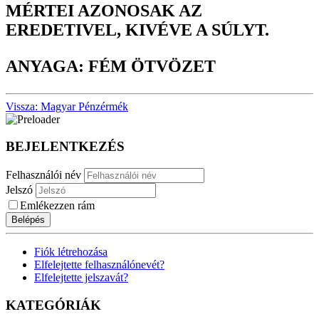
MÉRTEI AZONOSAK AZ
EREDETIVEL, KIVÉVE A SÚLYT.
ANYAGA: FÉM ÖTVÖZET
Vissza: Magyar Pénzérmék
BEJELENTKEZÉS
Felhasználói név
Jelszó
Emlékezzen rám
Belépés
Fiók létrehozása
Elfelejtette felhasználónevét?
Elfelejtette jelszavát?
KATEGÓRIÁK