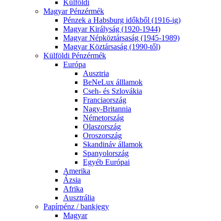
Külföldi
Magyar Pénzérmék
Pénzek a Habsburg időkből (1916-ig)
Magyar Királyság (1920-1944)
Magyar Népköztársaság (1945-1989)
Magyar Köztársaság (1990-től)
Külföldi Pénzérmék
Európa
Ausztria
BeNeLux álllamok
Cseh- és Szlovákia
Franciaország
Nagy-Britannia
Németország
Olaszország
Oroszország
Skandináv államok
Spanyolország
Egyéb Európai
Amerika
Ázsia
Afrika
Ausztrália
Papírpénz / bankjegy
Magyar