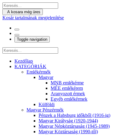
A kosara még üres
Kosár tartalmának megjelenítése
Toggle navigation
Kezdőlap
KATEGÓRIÁK
Emlékérmék
Magyar
MNB emlékérme
MÉE emlékérem
Aranyozott érmek
Egyéb emlékérmek
Külföldi
Magyar Pénzérmék
Pénzek a Habsburg időkből (1916-ig)
Magyar Királyság (1920-1944)
Magyar Népköztársaság (1945-1989)
Magyar Köztársaság (1990-től)