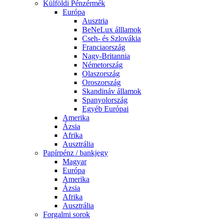
Külföldi Pénzérmék
Európa
Ausztria
BeNeLux álllamok
Cseh- és Szlovákia
Franciaország
Nagy-Britannia
Németország
Olaszország
Oroszország
Skandináv államok
Spanyolország
Egyéb Európai
Amerika
Ázsia
Afrika
Ausztrália
Papírpénz / bankjegy
Magyar
Európa
Amerika
Ázsia
Afrika
Ausztrália
Forgalmi sorok