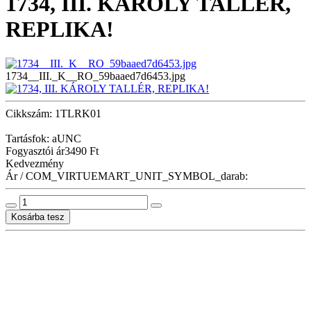
1734, III. KÁROLY TALLÉR,
REPLIKA!
1734__III._K__RO_59baaed7d6453.jpg
Cikkszám: 1TLRK01
Tartásfok: aUNC
Fogyasztói ár
3490 Ft
Kedvezmény
Ár / COM_VIRTUEMART_UNIT_SYMBOL_darab: