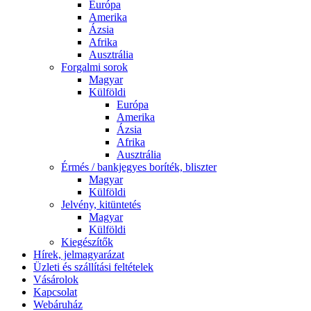
Európa
Amerika
Ázsia
Afrika
Ausztrália
Forgalmi sorok
Magyar
Külföldi
Európa
Amerika
Ázsia
Afrika
Ausztrália
Érmés / bankjegyes boríték, bliszter
Magyar
Külföldi
Jelvény, kitüntetés
Magyar
Külföldi
Kiegészítők
Hírek, jelmagyarázat
Üzleti és szállítási feltételek
Vásárolok
Kapcsolat
Webáruház