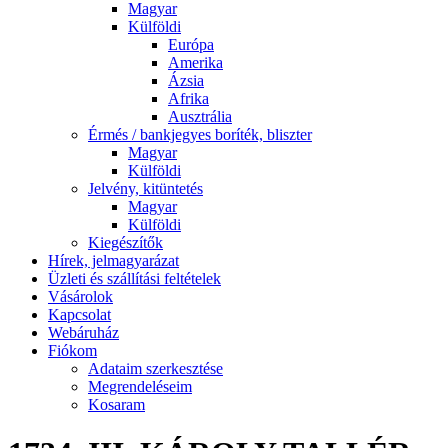
Magyar
Külföldi
Európa
Amerika
Ázsia
Afrika
Ausztrália
Érmés / bankjegyes boríték, bliszter
Magyar
Külföldi
Jelvény, kitüntetés
Magyar
Külföldi
Kiegészítők
Hírek, jelmagyarázat
Üzleti és szállítási feltételek
Vásárolok
Kapcsolat
Webáruház
Fiókom
Adataim szerkesztése
Megrendeléseim
Kosaram